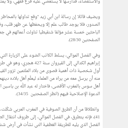
والاستقصاء، فدارسها لا يستعصي عليه فرع فقهي، ولا يمتن
ويضيف قائلا إن رسالة ابن أبي زيد "وقع تداولها بالمحا
الصدور، فلا يوجد طالب علم إلا ويحفظها عن ظهر قلب، وق
الباحثين خمسة عشر مؤلفا شنقيطيا تناولت أعمالهم في جملت
الصفحتين 28/30).
وفي الفصل الموالي، يسلط الكاتب الضوء على الزيارة التي ك
إبراهيم الكدالي إلى القيروا
أول شخصية ذات أهمية قصوى من بلاد الملثمين تزور القيرو
منه أن يرسل معه من يراه من العلماء ليعلّم أهل بلاده دينه
أهل سوس بالمغرب الأقصى، فاختار له عبد الله بن ياسين ال
الدعوة الإصلاحية فيهم (انظر الصفحتين 34/35).
وانطلاقا من أن الطرق الصوفية في المغرب العربي شكّلت،
41)، فإنه يتطرق، في الفصل الموالي، إلى ظروف انتقال 
الفصل الذي يليه للطريقة الغظفية التي نشأت في أرض شنقي