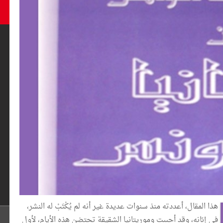
هذا المقال، أعددته منذ سنوات عديدة غير أنه لم يُكْتَبْ له النشر،
في إبّانه، وقد أحببت وموريتانيا الشقيقة تحتضن هذه الأيام، لأول