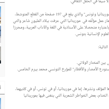
ا سيما في الحقل الثقافي.
وهذا الكتاب الذي يحمل عنوان "في علامات التواصل بين موريتانيا وتونس" والذي يقع في 197 صفحة من القطع المتوسّط،
يزان للنشر في نوفمبر 2006، ثمرة من ثمار عمل مؤلّفه في موريتانيا التي عرفت ببلاد المليون شاعر والتي
اعتباره متحصلا على الأستاذية في اللغة والآداب العربية، ومحرزا
علوم الإنسانية بتونس.
لتالية:
ا
 المؤلف ونشرها، إما في موريتانيا، أو في تونس، أو في كلتيهما،
الختام، بعض الخواطر الشعرية التي يتغنى فيها بموريتانيا