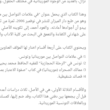
تزال، بالعديد من الوجوه الموريتانية في مختلف الحقول، ول
وهو من طبع دار الم
يبدو أن أجواءها أعادته، والعود أحمد، إلى تكوينه الأصلي ب
على شهادتي الكفاءة والتعمق في البحث من كلية الآداب وال
ويحتوي الكتاب على أربعة أقسام اختار لها المؤلف العناوين ا
1/ في علامات التواصل بين موريتانيا وتونس.
2/ تونس في "الرحلة الحجازية" للفقيه الحافظ محمد يحيى بين المختار الولاتي.
3/ ممالك الصحراء (موريتانيا) في كتاب "صفوة الاعتبار بمستودع الأمصار والأقطار" للمؤرخ التونسي محمد بيرم الخامس.
4/ قصائد شنقيطية.
والأقسام الثلاثة الأولى، هي في الأصل، ثلاث دراسات أعدها
قبل أن يجمعها بين دفتي هذا الكتاب، وقد ضم إليها، كمسك 
وبالعلاقات التونسية الموريتانية.