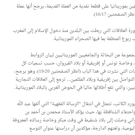
بموريتانيا على قطعة نقدية من العملة القديمة، يرجح أنها عملة
صفحتين 16/17).
ورة العلاقات التي ربطت بين البلدين منذ دخول الإسلام إلى المغرب
 ربوع المنطقة بما فيها الصحراء الموريتانية.
موعة من البحاثة والجامعيين الموريتانيين لبيان الروابط
ي، وخاصة تونس أو إفريقية أو بلاد القيروان، حسب تسميات كل
منهم، وقد أورد، في هذا السياق، قائمة في بعض أهم الدراسات التي نشرت في هذا الباب (انظر الصفحتين 19/20)، وهو يرجح،
واصل بين إفريقية وبلاد الملثّمين... ترجع إلى العلاقات التجارية
 والتي تقع أطلالها حاليا في الحوض الغربي بالبلاد الموريتانية.
رد الكاتب، تتمثل في انتقال "الرسالة الفقهية" التي ألفها عبد الله
واحتفاء الشناقطة بها، حيث يؤكد الأستاذ محمدن بن أحمد بن
يرواني وصلت إلى بلاد شنقيط في وقت مبكر وخاصة رسالته المعروفة
اليومية، ولغتهم الدارجة، مؤكدين أن دراستها عنوان التوسع