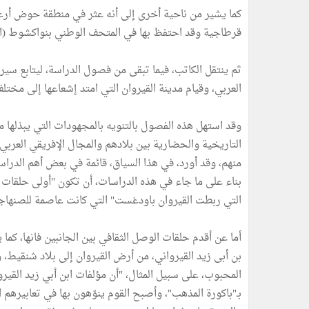
كما يشير من ناحية أخرى إلى أنه عثر في منطقة حوض أرغين 
قرطاجية وقد احتفظ بها في المتحف الوطني بنواكشوط (انظر ال
ثم ينتقل الكاتب، فيما تبقى من فصول الدراسة، ليتابع سير
العربي، وقيام مدينة القيروان التي امتد إشعاعها إلى مختلف
وقد استهل هذه الفصول بالتنويه بالمجهودات التي يبذلها مج
التاريخية والحضارية بين بلادهم والمجال الإفريقي العرب
بناء على ما جاء في هذه الدراسات، أن تكون "أولى حلقات الت
التي ربطت القيروان باودغست" التي كانت عاصمة للصنهاجيين:
أما عن أقدم حلقات الوصل الثقافي بين الجانبين فانها، كما يو
بن أبى زيد القيرواني، من أرض القيروان إلى بلاد شنقيط، 
المحبوب، على سبيل المثال، "أن مؤلفات ابن أبي زيد الق
بـ"باكورة المذهب"، وأصبح القوم ينوّهون بها في تعابيرهم 