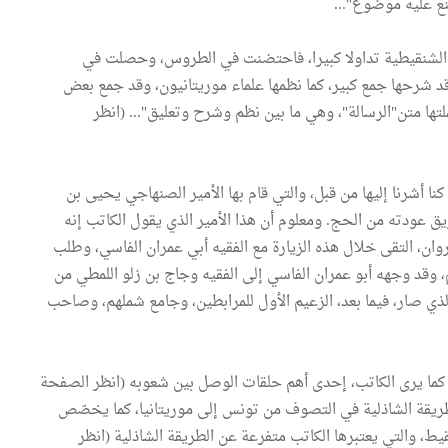
ع عليه موضوع"...
ظر الشنقيطية تداولا كبيرا، فاحتضنت في الطروس، وحصلت في
د شرحها جمع كبير، كما نظمها علماء موريتانيون، وقد جمع بعض
ها متن"الرسالة"، وهي ما بين نظم وشرح وتعليق"... (انظر
نا أشرنا إليها من قبل، والتي قام بها الأمير الصنهاجي يحيى بن
ن سنة 427 هجري، وهو في طريق عودته من الحج. ومعلوم أن هذا الأمير الذي يقول الكاتب إنه
ان، التقى خلال هذه الزيارة مع الفقيه أبي عمران الفاسي، وطلب
م، وقد وجهه أبو عمران الفاسي إلى الفقيه وجاج بن زلو اللمطي من
ذي صار، فيما بعد، الزعيم الأول للمرابطين، وجامع شملهم، وصاحب
 كما يرى الكاتب، إحدى أهم حلقات الوصل بين شعوبه (انظر الصفحة
الطريقة الشاذلية في التصوف من تونس إلى موريتانيا، كما يخصّص
ط، والتي يعتبرها الكاتب متفرعة عن الطريقة الشاذلية (انظر