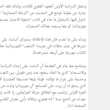
وتمثل الدراسة الأولى العمود الفقري للكتاب، ولذلك فقد اخت
عبارة عن عملية توسّع في الحديث عن "الرحلة الحجازية" للف
تناول فيها بالتحليل ما جاء في كتاب "صفوة الاعتبار بمس
موريتانيا، او عما يسميه بممالك الصحراء.
وبناء على ما تقدم، فان هذه الإطلالة ستتركز، أساسا، على م
الكتاب موزعة على أربعة عشر فصلا.
ويتّضح مما جاء في المقدمة أن الباعث على إعداد الدراسة ه
والانسجام" الذي ما انفك يجمع، منذ زمن طويل، بين التونسي
وحديثة على غرار ما تؤكده قولة بليغة لصديقنا المشترك الأ
الذي يحلو له أن يردد على المسامع "أن موريتانيا ولدت 
المرة الأولى تزامنت مع انطلاق حركة المرابطين، إذ كانت إب
عودته من الحج سنة 427 هجري، ولقائه بأب
الصفحة 12).