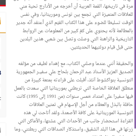
مرة في تاريخها، القمة العربية أن أخرجه من الأدارج تحية مني
للعلاقات المتميزة التي تجمع بين تونس وموريتانيا، وفي نفس
أ
الوقت تسليطا للضوء على هذا الكتاب القيّم الذي أعتقد أنّه جدير
بالمطالعة لأنه يحتوي على كمّ كبير من المعلومات عن الروابط
التاريخية والراهنة التي وصلت وتصل بين شعبي هذين البلدين
حتى قبل قيام دولتيهما الحديثتين.
والحقيقة أنني عندما وصلني الكتاب، مع إهداء لطيف من مؤلفه
الصديق العزيز الأستاذ عبد الرحمان بلحاج علي سفيــر الجمهورية
التونسية بنواكشوط آنئذ، أقبلت على قراءته بمتعة كبيرة من
منطلق العلاقة الخاصة التي تربطني بموريتانيا التي سعدت بالعمل
فيها سفيرا على امتداد خمس سنوات (من 1991 إلى 1995) كانت
حافلة بالبذل والعطاء من أجل الإسهام في تمتين العلاقات
التونسية الموريتانية على كافة الأصعدة، ولقد أتاحت لي هذه
القراءة استحضار جانب من الأحداث التي عشتها، والأماكن التي
زرتها في هذا البلد الشقيق، واستذكار الصداقات التي ربطتني، وما
ا