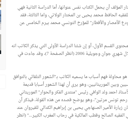
ار المؤلف أن يحمل الكتاب نفس عنوانها، أما الدراسة الثانية فهي
قيه الحافظ محمد يحيى بن المختار الولاتي، واما الثالثة، فقد
تودع الأمصار والأقطار" للمؤرخ التونسي محمد بيرم الخامس عن
حتوى القسم الأول، أو إن شئنا الدراسة الأولى التي يذكر الكاتب انه
نشرها في عشر حلقات في جريدة "الشعب" الموريتانية خلال شهري جوان وجويلية 2006 (انظر الصفحة 7)، وقد جاءت في
و محاولة فهم أسباب ما يسميه الكاتب بـ"الشعور التلقائي بالتوافق
ين وبين الموريتانيين، وهو يرى أن لهذا الشعور أسبابا قديمة
ستاذ احمد ولد الوافي رئيس "منتدى الفكر والحوار" الموريتاني
من رحم تونس مرتين"، وهو يوضح قصده من هذه القولة، فيذكر أن
ان زيارة الأمير الصنهاجي يحيى بن إبراهيم الكدالي للقيروان عند
ي عمران الفاسي الفقيه الصالح وقطب المالكية في رحاب المغرب الكبير..." (انظر