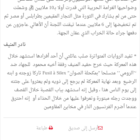
وضواحيها الغرامة الحربية التي قدرت أولا بـ10 ملايين ريال وشملت
حتى من لم يشارك في الثورة مثل التجار المقيمين بطرابلس أو مصر ثم
تم تخفيضها إلى 6 ملايين عندما تيقنت اللجنة أنّ الأهالي عاجزون عن
دفعها جراء حالة الخراب الذي عمّان الجهة.
نادر المنيف
* تفيد الروايات المتواترة صلب عائلتي أنّ أحد أفرادها استشهد خلال
هذه المعركة حيث خرج حمّيد المنيف رفقة أخيه محمود للجهاد ضد
‘’الرومي’’ متسلحا ″بمكحلة الصوان″ Fusil à Silex تاركا زوجته و ابنه
الرضيع وبعد نهاية المعركة لم يرجع إلى ذويه ولم يعثروا على جثته
إلى يوم الناس هذا ، وقيل إنه استشهد بباب القصبة خلال القصف
ووجدت رجله مبتورة وتعرفوا عليها من خلال الحذاء أو إنه احترق
عندما أضرم الفرنسيون النار في مخابئ المقاومين
أرسل إلى صديق
طباعة