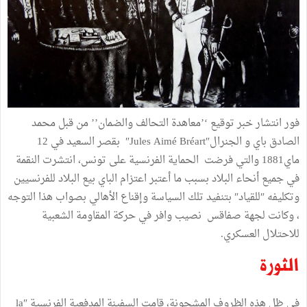
فور انتشار خبر توقيع ‘’معاهدة التحالف والضمان’’ من قبل محمد
الصادق باي و الجنرال″Jules Aimé Bréart″ بقصر السعيد في 12
ماي1881 والتي فرضت الحماية الفرنسية على تونس، انتشرت النقمة
في جميع أنحاء البلاد بسبب ما أعتبر اعتزام الباي بيع البلاد للفرنسيين
وتكليفه ″للقياد″ بتنفيد تلك السياسة وإقناع الأهالي بصواب هذا التوجه
، وكانت لجهة صفاقس نصيب وافر في حركة المقاومة الشعبية
للاحتلال العسكري.
الثورة
في ظل هذه الظروف المشحونة، قامت السفينة المدفعية الفرنسية ″la