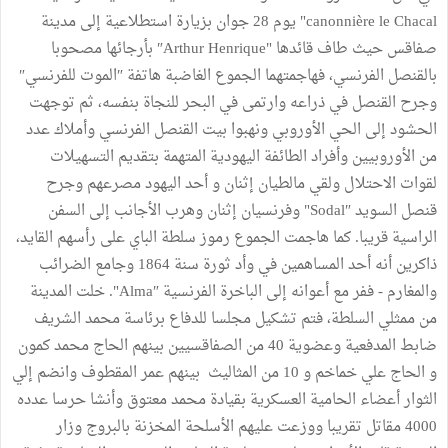
canonnière le Chacal" يوم 28 جوان بزيارة استطلاعية إلى مدينة
صفاقس حيث طاف قائدها "Arthur Henrique″ بأرجائها مصحوبا
بالقنصل الفرنسي، فهاجمتهما الجموع الغاضبة هاتفة ″الموت للفرنسي″
وجرح القنصل في ذراعه وارتمى في البحر للنجاة بنفسه، ثم توجهت
الحشود إلى الحي الأوروبي ونهبوا بيت القنصل الفرنسي وأملاك عدد
من الأوروبيين وأفراد الطائفة اليهودية المتهمة بتقديم التسهيلات
لقوات الاحتلال ولقي مالطيان إثنان و أحد اليهود مصرعهم وجرح
قنصل السويد ″Sodal" وفرنسيان إثنان وهرب الأجانب إلى السفن
الراسية قريبا. كما هاجمت الجموع رموز سلطة الباي على رأسهم القايد،
ذاكرين أنه أحد المساهمين في وأد ثورة سنة 1864 وجامع الضرائب
والمغارم - ففر مع أعوانه إلى الباخرة الفرنسية ″Alma". خلت المدينة
من ممثلي السلطة، فتم تشكيل مجلسا للدفاع برئاسة محمد الشريف
ضابط المدفعية وعضوية 40 من الصفاقسيين بينهم الحاج محمد كمون
و الحاج علي خماخم و 10 من المثاليث بينهم عمر المقطوف وانضم إلي
الثوار أعضاء الحامية العسكرية بقيادة محمد معتوق وأنشا حرسا عدده
4000 مقاتل تقريبا ووزعت عليهم الأسلحة المخزنة بالبروج وزار