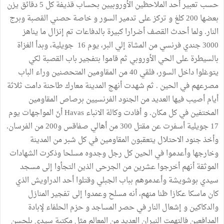
حسب تعبير أحد الملاحظين الأوروبيين بحساب قذيفة كل 5 دقائق يزن
بعضها 200 كلغ و تركز على تدمير السور و خاصة حصني القصبة وبرج
النار. ولما أحدث القصف أضرارا كبيرة بالدفاعات تم إنزال ما يناهز
3000 جندي فرنسي من المشاة إلي البر، يوم 16 جويلية، وبدأ الغزاة
بالسيطرة على الحي الأوروبي ثم قاموا بتفجير باب القصبة لكي
يتوغلوا داخل السور، فلقي 40 من المقاومين المتحصنين وراء الباب
مصرعهم في الحين . ثم شهدت أنهج المدينة معارك طاحنة دامت ثلاثة
أيام أصيب فيها العديد من الجنود الفرنسيين برصاص المقاومين
المختفين في كل مكان. و أفادت وكالة الانباء Havas أنّ المواجهات يوم
17 جويلية أسفرت عن مقتل 300 من أهالي صفاقس و200 من الفرسان.
وأخذ جنود الاحتلال يتعقبون المقاومين في كل شبر من المدينة
وخارجها وأعدموا في الحين كل رجل وجدوه مسلحا وذكرت الشهادات
الموثقة أنهم أخرجوا عشرين من الجرحى الذين التجأوا إلى مسجد
سيدي بوشويشة وأعدموهم بباب الجبلي وقتلوا أحد الدراويش الذي
كان ماسكا عكازا ظنا منهم، أنه مسلح وعمدوا إلى تفجير المنازل
والدكاكين و إشعال النار في حصر المساجد و حزم الحلفاء لإبادة
المدافعين فالتهمت النيران العديد من المعالم مثل مكتبة سيدي بلحسن