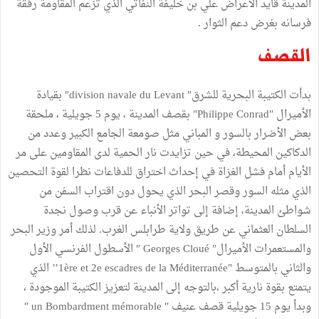
المدينة قايد الأعراض علي بن خليفة النفاتي الذي تزعم المقاومة رفقة
فرسانه بغرض دعم الثوار .
القصف
بدأت الكتيبة البحرية للشرق″ division navale du Levant″ بقيادة
الأميرال ″Philippe Conrad" بقصف المدينة ، يوم 5 جويلية ، ملحقة
بعض الأضرار بالسور و المباني مثل صومعة الجامع الكبير وعدد من
الدكاكين المحيطة، في حين تزايدت نار الحمية لدى المقاومين على مر
الأيام أمام فشل الغزاة في إحداث اختراق للدفاعات نظرا لقوة التحصين
الذي مثله السور وقصر البحر الذي يحول دون اقتراب السفن من
شواطئ المدينة، إضافة إلى تواتر الأنباء عن قرب وصول نجدة
السلطان العثماني عن طريق ولاية طرابلس الغرب. لذلك أمر وزير البحر
والمستعمرات الأميرال″ Georges Cloué ″ الأسطول الفرنسي الأول
والثاني بالمتوسط "1ère et 2e escadres de la Méditerranée’’ الذي
يتمتع بقوة نارية أكبر ،بالتوجه إلى المدينة لتعزيز الكتيبة الموجودة ،
وبدأ يوم 15 جويلية قصف عنيف ″ un Bombardment mémorable ″