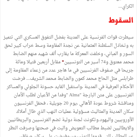
الكراي...
السقوط
سيطرت قوات الفرنسية على المدينة بفضل التفوق العسكري التي تتميز
به وتخاذل السلطنة العثمانية عن نجدة المقاومة وسط خراب كبير لحق
السور و المباني، وخلفت المعركة ما يقارب ألف شهيد منهم الضابط
محمد معتوق و74 أسير من التونسيين
*
مقابل أربعين قتيلا ومائة
جريحا في صفوف الفرنسيين في ما هاجر عدد من زعماء المقاومة إلى
طرابلس مثل الحاج محمد كمون والضابط محمد الشريف... فرضت
الأحكام العرفية في المدينة ،واستقبل القايد حسونة الجلولي والعساكر
الفرنسيون على متن البارجة ″Alma ″وفدا من الأعيان لطلب الأمان
ومناقشة شروط عودة الأهالي ،يوم 20 جويلية ، فحمّل الفرنسيون
سكان المدينة والمثاليث مسؤولية عمليات النهب الذي طال أملاك
الأوروبيين واليهود.وتكونت لجنة دولية تضم الفرنسيين والبريطانيين
والايطاليين لضبط مطالب التعويض والبت في صحتها وصرفت النظر
عن المطالب التي قدمها التونسيون،وفرضت على سكان صفاقس