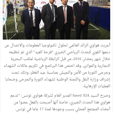
أعربت هواوي الرائد العالمي لحلول تكنولوجيا المعلومات والاتصال عن
دعمها القوي للحدث الرياضي الخيري “فرحة العيد” الذي تم تنظيمه
خلال شهر رمضان 2016، من قبل الرابطة الرياضية لمكتب البحرية
التجارية والموانئ. وقد اختص هذا البرنامج في تكريم عائلات الشهداء
وجرحى الثورة من الأمن والجيش بمناسبة عيد الفطر، وذلك تحت
إشراف وزارة النقل واللجنة الوطنية لشهداء الثورة والجرحى وضحايا
العمليات الإرهابية.
وصرح السيد Saeed XIA المدير العام لشركة هواوي تونس: “تدعم
هواوي هذا الحدث الخيري، خاصة أنها أصبحت بالفعل عضوا من
أعضاء المجتمع المحلي بسبب وجودها لمدة 17 عاما في تونس.