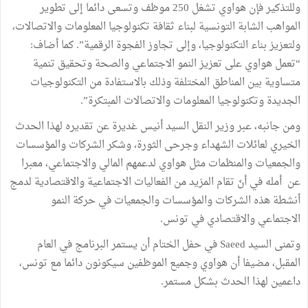
وللتذكير فإن هواوي تشغل 250 موظف وتسعى دائما إلى تطوير
المواهب الشابة التونسية لبناء ثقافة تكنولوجيا المعلومات والاتصالات،
ولتعزيز بناء التكنولوجيا، وإلى تجاوز الفجوة الرقمية”. كما أضاف:
“تعمل هواوي على تعزيز النمو الاجتماعي والصحة وتحقيق تنمية
متساوية بين المناطق المختلفة وذلك بالاستفادة من التكنولوجيات
الجديدة وتكنولوجيا المعلومات والاتصالات المبتكرة”.
ومن جانبه، عبر وزير النقل السيد أنيس غديرة عن تقديره لهذا الحدث
الخيري لعائلات الشهداء وجرحى الثورة، وشكر الشركات والمؤسسات
والجمعيات والمنظمات مثل هواوي لدعمهم المالي والاجتماعي، معبرا
عن أمله في أنّ تقام المزيد من الفعاليات الاجتماعية والاقتصادية لدمج
أنشطة هذه الشركات والمؤسسات والجمعيات في حركة النمو
الاجتماعي والاقتصادي في تونس.
وتمنى السيد Saeed في حفل الختام أن يستمر البرنامج في العام
المقبل، مضيفا أن هواوي وجميع الموظفين سيكونون دائما مع تونس،
داعمين لهذا الحدث بشكل مستمر.