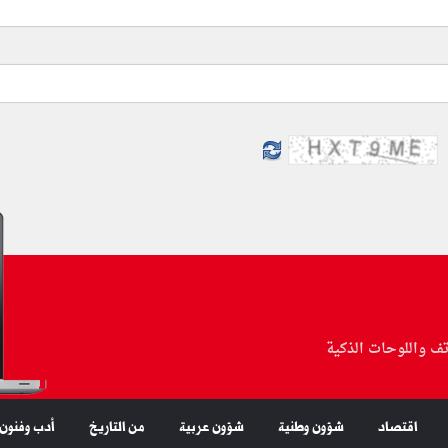
تف واللوحات الذكية
اقتصاد
شؤون وطنية
شؤون عربية
من التاريخ
أدب وفنون