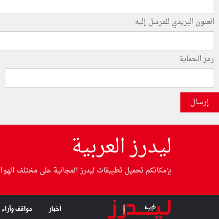
العنون البريدي للمرسل إليه
رمز الحماية
إرسال
ليدرز العربية
بإمكانكم تحميل تطبيقات ليدرز المجانية على مختلف الهوا
أخبار
مواقف وآراء