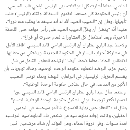
الماضي، مثلما أشارت كل التوقعات، بيّن الرئيس الباجي قايد السبسي
أنّ رئيس الحكومة كان مستعدا لتقديم الاستقالة، ولكنّه (الرئيس) طلب
تأجيلها، وقال إنّ "الحبيب الصيد أكّد له أنه سينفذ ما يطلب منه فورا"،
مفيدا أنّه
"يفضل أن يظلّ الحبيب الصيد على رأس مهامه حتى اللحظة
الاخيرة، وبعد استكمال كل المشاورات لعدم حدوث أي فراغ".
ولاحظ عبد الباري عطوان أنّ الرئيس الباجي قايد السبسي "فاقد الأمل
في مشاركة أحزاب اليسار في الحكومة الجديدة، ويشتكي من خطابها
الانتقادي الحاد"، مثلما لاحظ أيضا "ارتياحه للتعاون الكامل من قبل
زعيم حزب النهضة لخطوة حكومة الوحدة الوطنية، وهناك توجهات بأن
يقتسم الحزبان الرئيسيان في البرلمان، النهضة ونداء تونس النصيب
الأكبر من المقاعد، في حال تشكيل حكومة الوحدة الوطنية".
وعندما سأل عبد الباري عطوان الرئيس الباجي قايد السبسي عن"
الاسم الأكثر ترجيحا لتولي تشكيل حكومة الوحدة الوطنية، ابتسم"
وقال له : "انتظر حتى نهاية الاسبوع، فالأمر سيحسم في اليومين
المقبلين، وكانت إجابة دبلوماسية من شخص قاد الدبلوماسية التونسية
لعدة سنوات، وفي ذروة العطاء، ومن المؤكد أنّ هناك مرشحين اثنين