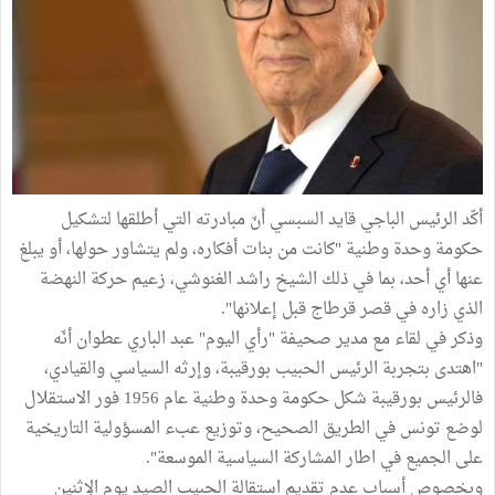
أكّد الرئيس الباجي قايد السبسي أنّ مبادرته التي أطلقها لتشكيل
حكومة وحدة وطنية "كانت من بنات أفكاره، ولم يتشاور حولها، أو يبلغ
عنها أي أحد، بما في ذلك الشيخ راشد الغنوشي، زعيم حركة النهضة
الذي زاره في قصر قرطاج قبل إعلانها".
وذكر في لقاء مع مدير صحيفة "رأي اليوم" عبد الباري عطوان أنّه
"اهتدى بتجربة الرئيس الحبيب بورقيبة، وإرثه السياسي والقيادي،
فالرئيس بورقيبة شكل حكومة وحدة وطنية عام 1956 فور الاستقلال
لوضع تونس في الطريق الصحيح، وتوزيع عبء المسؤولية التاريخية
على الجميع في اطار المشاركة السياسية الموسعة".
وبخصوص أسباب عدم تقديم استقالة الحبيب الصيد يوم الإثنين