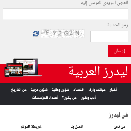
العنون البريدي للمرسل إليه
رمز الحماية
إرسال
ليدرز العربية
أخبار
مواقف وآراء
اقتصاد
شؤون وطنية
شؤون عربية
من التاريخ
أدب وفنون
من يكون؟
أصداء المؤسسات
في ليدرز
من نحن
اتصل بنا
خريطة الموقع