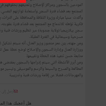
المودعين بالسجون ومراكز الإصلاح وتمتيعهم بحقوقهم في 
المجتمع بعد قضاء فترة السجن واستعادة توازنهم النفسي.
وأكدت سنيا مبارك وزيرة الثقافة والمحافظة على التراث،
فكرية تؤهله للاندماج مع المجتمع بعد قضاء فترة عقوبته،
سجن بيلاريجيا (ولاية جندوبة) عبر تنظيم ورشات فنية و
مسرحية وسينمائية في الفترة المقبلة.
ومن جهته، بيّن عمر منصور وزير العدل، أنه سيتم تشكيل ل
ووزارة العدل وإدارة السجون والإصلاح لوضع خطة عمل تتم
متابعة حسن تنفيذ هذه الخطة وتقييمها.
ومن أبرز الأنشطة التي سيتم إدراجها بالسجون بمقتضى ه
المطالعة والمسرح والسينما والرسم والموسيقى وتيسير مواك
والمهرجانات، فضلا عن إقامة ورشات فنية وتدريبية
أرسل إلى 
هل أعجبك هذا الم