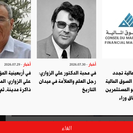
أخبار
أخبار
- 2026.07.29
- 2026.07.30
الية تجدد
في محبة الدكتور علي الزواري:
في أربعينية المؤ
السوق المالية
رجل العلم والعلاّمة في ميدان
علي الزواري: الم
و المستثمرين
التاريخ
ذاكرة مدينة، ثم
ق وراء
فاقية بين وزارة العدل ووازرة الثقافة والمحافظة على التراث، حول تخصيص برامج
الغاء
ة التي تم توقيعها بمقر وزارة العدل، إلى تحسين ظروف إقامة