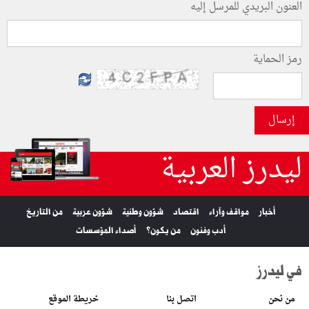
العنون البريدي للمرسل إليه
رمز الحماية
إرسال
ليدرز العربية
أخبار
مواقف وآراء
اقتصاد
شؤون وطنية
شؤون عربية
من التاريخ
أدب وفنون
من يكون؟
أصداء المؤسسات
في ليدرز
من نحن
اتصل بنا
خريطة الموقع