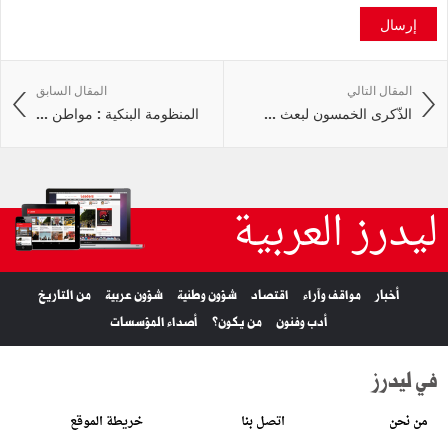
إرسال
المقال التالي
المقال السابق
الذّكرى الخمسون لبعث ...
المنظومة البنكية : مواطن ...
ليدرز العربية
أخبار
مواقف وآراء
اقتصاد
شؤون وطنية
شؤون عربية
من التاريخ
أدب وفنون
من يكون؟
أصداء المؤسسات
في ليدرز
من نحن
اتصل بنا
خريطة الموقع