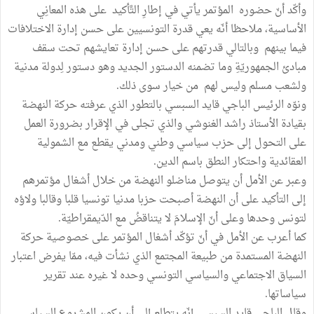
وأكّد أنّ حضوره المؤتمر يأتي في إطارِ التَّأكيد على هذه المعانِي
الأساسية، ملاحظا أنّه يعي قدرة التونسيين على حسن إدارة الاختلافات
فيما بينهم وبالتالي قدرتهم على حسن إدارة تعايشهم تحت سقف
مبادئ الجمهوريّةِ وما تضمنه الدستور الجديد وهو دستور لِدولة مدنية
ولشعب مسلم وليس لهم من خيار سوى ذلك.
ونوّه الرئيس الباجي قايد السبسي بالتطور الذي عرفته حركة النهضة
بقيادة الأستاذ راشد الغنوشي والذي تجلى في الإقرار بضرورة العمل
على التحول إلى حزب سياسي وطني ومدني يقطع مع الشمولية
العقائدية واحتكار النطق باسم الدين.
وعبر عن الأمل أن يتوصل مناضلو النهضة من خلال أشغال مؤتمرهم
إلى التأكيد على أن النهضة أصبحت حزبا مدنيا تونسيا قلبا وقالبا ولاؤه
لتونس وحدها وعلى أنّ الإسلامَ لا يتناقضُ مع الدّيمقراطيّة.
كما أعرب عن الأمل في أنّ تؤكّد أشغال المؤتمر على خصوصية حركة
النهضة المستمدة من طبيعة المجتمع الذي نشأت فيه، ممّا يفرض اعتبار
السياق الاجتماعي والسياسي التونسي وحده لا غيره عند تقرير
سياساتها.
وقال الباجي قايد السبسي إنّه يتطلع إلى أن يكون المشروع السياسي