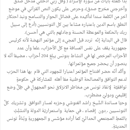
بدأ كلمته بآيات من سورة الإسراء ( وقل ربي أدخلني مدخل صدق
وأخرجني مخرج صدق)، وحرص على يكون النص القرآني في موضع
آخر من الكلمة سندا لتأكيده على فضائل الحوار والتسامح ونبذ احتكار
النطق باسم الدين باعتباره مشاعا بين كل التونسيين (أدع إلى سبيل
ربك بالحكمة والموعظة الحسنة وجادلهم بالتي هي أحسن).
قال في البداية إنّه تردد قبل المجيء إلى مؤتمر النهضة لأنه كرئيس
جمهورية يقف على نفس المسافة مع كل الأحزاب، علما وأن عدد
الأحزاب المرخص لها في النشاط بتونس يبلغ 204 أحزاب ، مضيفا أنّه لا
يتصور أن يحضر جميع مؤتمراتها.
وأكّد أنّه حضر افتتاح المؤتمر اعتبارا للجهود التي قام بها هذا الحزب
لدعم التوافق والمصالحة الوطنية ممّا أهله للمشاركة في حكومةٍ
توافقيَّة لإنقاذ تونس من مخاطر الانزلاق نحو المجهولِ في ظِلِّ وضع
إقليميّ ودوليّ مضطرِب.
وحيّا مساندة الشّيخ راشد الغنوشي وحزبه لمسار التوافق وتشريك كلِّ
التونسيين ، ِدون إقصاء ، في حماية واستمراريّة الدولة والتشبُّثِ
بالنّمطِ المجتمعي الحداثيِّ كما أراده مؤسِّس و الجمهوريةِ وبُناةُ تونس
الحديثةِ.