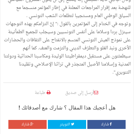
للنهضة بعد إقرار المراجعات المعلنة في إطار المؤتمر منسجما مع
السياق الوطني العام ومستجيبا لتطلعات الشعب التونسي .
وتوجه في الختام إلى المؤتمرين بالقول :" إنَّ التزامكم بهذه التوجهات
سينزل بردا وسلاما على أنفس التونسيين وسيجلب للجميع الطمأنينة
على نموذج العيش التونسي المتسم بالانفتاح على الثقافات والحضارات
الأخرى ونبذ الغلو والتطرّف الديني والتزمت والعنف. كما أنهم
سيطمئنون على مستقبل ديمقراطيتنا الوليدة ومكاسبنا الحداثية ودولتنا
المدنية وإسلامنا الأصيل المتجذر في تراثنا الإصلاحي وتقليدنا
التنويري".
أرسل إلى صديق
طباعة
هل أعجبك هذا المقال ؟ شارك مع أصدقائك !
شارك
التويتر
شارك