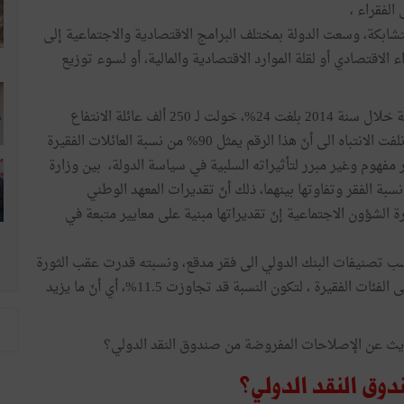
الفقراء ،
ابكة، وسعت الدولة بمختلف البرامج الاقتصادية والاجتماعية إلى
الاقتصادي أو لقلة الموارد الاقتصادية والمالية، أو لسوء توزيع
إن نسبة الفقر العامة المسجلة لدى وزارة الشؤون الاجتماعية خلال سنة 2014 بلغت 24%، خولت لـ 250 ألف عائلة الانتفاع
بالمساعدات الاجتماعية والمنح المرصودة من قبل الدولة، ونلفت الانتباه الى أنّ هذا الرقم يمثل 90% من نسبة العائلات الفقيرة
مفهوم وغير مبرر لتأثيراته السلبية في سياسة الدولة، بين وزارة
ة الفقر وتفاوتها بينهما، ذلك أنّ تقديرات المعهد الوطني
 الشؤون الاجتماعية إنّ تقديراتها مبنية على معايير متبعة في
ب تصنيفات البنك الدولي الى فقر مدقع، ونسبته قدرت عقب الثورة
بـ 3.5%، أضف إليه أكثر من 700 ألف شخص ممن ينتمون إلى الفئات الفقيرة ، لتكون النسبة قد تجاوزت 11.5%، أي أنّ ما يزيد
ث عن الإصلاحات المفروضة من صندوق النقد الدولي؟
وق النقد الدولي؟