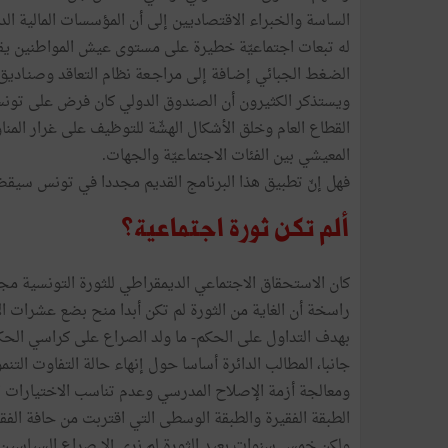
الساسة والخبراء الاقتصاديين إلى أن المؤسسات المالية الد
الضـغط الجبائي إضـافة إلى مراجـعة نظام التعاقد وصنـاديق ا
القطاع العام وخلق الأشكال الهشّة للتوظيف على غرار المناو
المعيشي بين الفئات الاجتماعيّة والجهات.
فهل إنّ تطبيق هذا البرنامج القديم مجددا في تونس سيقضي
ألم تكن ثورة اجتماعية؟
كان الاستحقاق الاجتماعي الديمقراطي للثورة التونسية مج
راسخة أن الغاية من الثورة لم تكن أبدا منح بضع عشرات 
بهدف التداول على الحكم- ما ولد الصراع على كراسي الحكم
جانبا، المطالب الدائرة أساسا حول إنهاء حالة التفاوت ال
ومعالجة أزمة الإصلاح المدرسي وعدم تناسب الاختيارات
الطبقة الفقيرة والطبقة الوسطى التي اقتربت من حافة الفق
ولكن خمس سنوات بعيد الثورة لم نرى إلا صراع السياسين و