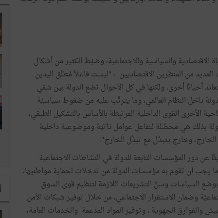
ياة الاقتصادية والسياسية والاجتماعية، وضبْط الكثير من أشكال
ِد العديد من المنظرين الاقتصاديين ، "ليست فاعلاً مُطلَق اليدين
عاند أحيانًا أخرى، ولكنها في كل الأحوال تضع الدولة بين شقي
دولة داخل النظام العالمي، وما يترتَّب عليه من ضغوط سياسيَّة
احية الأخرى القوى الداخلية المرتبِطة بالأساس بالتشكيل الطبقي،
لدولة بذلك هي محصِّلة لتفاعل عوامل ذاتيّة وموضوعية داخلية
لخارج، وخارج يتبدَّل مع تبدُّل الخارج".
ثًا عن دور المؤسسات التابعة للدولة في النشاطات الاجتماعية
: "ما يجب أن تقوم به مؤسسات الدولة من تدخلات لحماية مواطنيها،
ًّا، بوضع السياسات وسنِّ التشريعات اللازمة لتنظيم قوى السوق
ا
تماعيَّة وضمان الاستقرار الاجتماعي، من خلال توفير شبكات الأمن
ميش والفوارق الجهوية ، وتوفير المواد المدعمة والخدمات العامة،