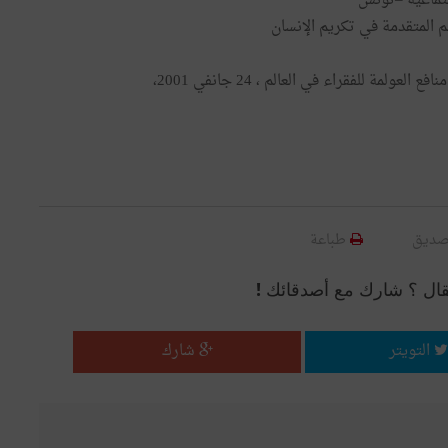
م المتقدمة في تكريم الإنسان
الـبـنـك الـدولـي، تحسين شبكات الأمان ضروري لتحقيق منافع العولمة للفقراء في العالم ، 24 جانفي 2001،
صديق
طباعة
قال ؟ شارك مع أصدقائك !
التويتر
شارك