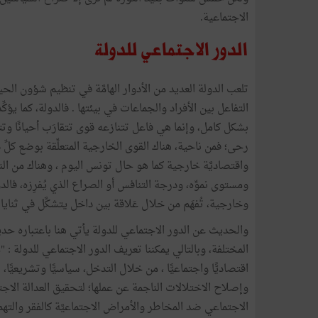
الاجتماعية.
الدور الاجتماعي للدولة
تلعب الدولة العديد من الأدوار الهامَّة في تنظيم شؤون الح
التفاعل بين الأفراد والجماعات في بيئتها . فالدولة، كما يؤكّ
بشكل كامل، وإنما هي فاعل تتنازعه قوى تتقارَب أحيانًا وتت
رحى؛ فمن ناحية، هناك القوى الخارجية المتعلِّقة بوضع كلِّ 
واقتصاديَّة خارجية كما هو حال تونس اليوم ، وهناك من الن
ومستوى نموِّه، ودرجة التنافس أو الصراع الذي يُفرِزه، فا
وخارجية، تُفهَم من خلال عَلاقة بين داخل يتشكَّل في ثنايا ا
والحديث عن الدور الاجتماعي للدولة يأتي هنا باعتباره حدي
المختلفة، وبالتالي يمكننا تعريف الدور الاجتماعي للدولة 
اقتصاديًّا واجتماعيًّا ، من خلال التدخل، سياسيًّا وتشريعي
وإصلاح الاختلالات الناجمة عن عملها؛ لتحقيق العدالة الاج
الاجتماعي ضد المخاطر والأمراض الاجتماعيَّة كالفقر والته