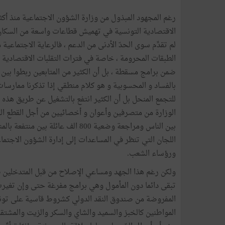
رغم المجهود المبذول من وزارة الشؤون الاجتماعية منذ أ
الاقتصادية التونسية في تهميش قطاعات واسعة من السكان ،
لم تقدِّم سوى الحدّ الأدنى من الدعم ، فالرعاية الاجتماعية
الطبقات المحرومة ، خاصة في فترات التقلبات الاقتصادية 
ضمن برامج مسقطة ، بل أن الكثير من المتابعين ربطوا بين 
بالفساد و المحسوبية و هو كلام منطقي إذا تذكرنا ممارسات
للتجمع المنحل بل أن الكثير انتفع بالتشغيل عن طريق هذه
الوزارة من متصرفين وأعوان و أخصائيين من أجل القطع النهائ
بين الناس ومراجعة وضعية 800 الف عا
اللجان التي تنظر في المساعدات إلى إدارة الشؤون الاجتماع
ورؤساء الشعب.
ولكن رغم هذا الجهد ومساعي الإصلاح من قبل المتدخلين ف
تبقى دائما دون المأمول وهي برامج مفرغة حتى وإن تغيرت
المفروضة من صندوق النقد الدولي كشروط قاسية على تونس
المواطنين كالخبز والسميد والشاي والسكر والزيت والمشتق