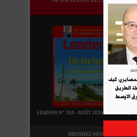
لحصايري: كيف
طة الطريق
ق الاوسط
LEADERS N° 183 - AOÛT 2026 : EN KIOSQUE
ABONNEZ-VOUS