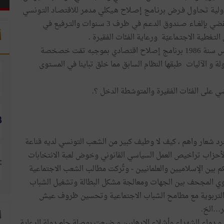
ولية تحـاول فـرض برنـامج إصـلاح هـيكلي مدمر للاقتصـاد التـونسي
له تبعات اجتماعيّة خطيرة على مستوى عيش المواطنين يقضي بإلغــاء صـندوق الدعـم في ظرف 3 سـنوات والتـرفيع في
أ
لتـغطية الاجتـماعيّة ورعاية الفئات الفقيرة .
ويستذكر الكثيرون أن الصندوق الدولي كان فرض على تونس سنة 1986 برنامج إصلاح اقتصادي بموجبه تمّت خصخصة
لة و الآليات طبقها النظام السابق مما خلق تباينا في المستوى
 على الفئات الفقيرة والمتوسّطة الدخل ؟.
رد شعار واهم ، كيف لا وطيف كبير من الشعب التونسي لديه قناعة
الأحزاب تراخيص العمل السياسي القانوني وخوض لعبة الانتخابات
 بين الإسلاميين والعلمانيين - وتُركت مطالب الشعب الاجتماعية
تنموي المجحف بين الجهات ومعالجة مشكل البطالة وتشغيل الشباب
 التربوية مع مطامح الشباب الاجتماعية وتحسين ظروف عيش
ر…الخ.
ا
 دماء الشهداء وأشلاء الإرهابين و ضيعت بوصلة حلم دولة الرعاية