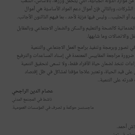
 من موارد الدّولة الجبائيّة، التّي يتحمّل وزرها، بالأساس، الشّعب
المائة مُوظّفة على أرباح الشّركات، وبالتّالي فإنّ أموال دعم المواد الأساسيّة هي أموال
 أو الحليب... وليس فيها مَزيّة لأحد ، بما فيهم الدّائنون الأجانب.
لخدماتية كالصحة والتعليم والسكن والضمان الاجتماعي وبالمقابل
قل والاتصالات وما شابهها.
ي تصور وبرمجة وتنفيذ برامج العمل الاجتماعي والتنمية
و ضرورة مراجعة المقاييس المعتمدة في إسناد المساعدات والترفيع
اءات تتخذ لضمان حياة الأفراد فقط، ولا تسعى لتحقيق التنمية
 على قيد الحياة، وتعتبر علاجا مؤقتا لمشاكل في ظل إقتصاد
درته على التنمية..
عصام الدين الراجحي
ناشط في المجتمع المدني
ماجستسر حوكمة و تصرف في المؤسسات العمومية.
لاش أحمد.