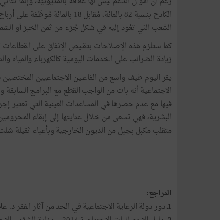
رغم أن أموال الدّعم ليس لها علاقة بالمديونيّة، وإنمّا تتأتّي
الكادح بنسبة 82 بالمائة، مُقابل 18 ب
الشّعب التّي تعُود إليه في شكل جُزء من ثمن الخبز أو السّميد
كما ستلزم هذه الإصلاحات بتقليص الإنفاق على القطاعات ا
زيادة الضرائب على الخدمات اليومية كالكهرباء والمياه والن
يقر اليوم طيف واسع من الفاعلين الاجتماعيين المختصين ف
الاجتماعية أنه بات من الواجب القطع مع البرامج السابقة 
فيها مع عدم حصرها في المساعدات العينية التي تعتبر إجر
البشرية، فهي تسعى من خلال عنايتها إلى إبقاء المحرومين
متقلب مكبل بجبل من الديون الخارجية وبأعباء ثقيلة شلت ق
المراجع:
1ـ
دور دولة الرعاية الاجتماعية في الحد من آثار الفقر د. ع