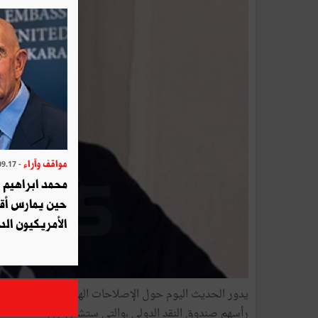
مواقف وآراء
- 2025.09.17
محمد ابراهيم 
حين يمارس أق
الأمريكيون الد
يدور الحديث اليوم حول الإصلاحات الهيكلية التي ستقبل عل
رأسهم صندوق النقد الدولي ،والتي ستشمل جل القطاعات ا