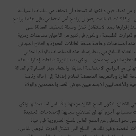
كثر من نصف قرن و لكنها لم تستطع أن تخفف من سلبيات السياسة
 وإذا كانت قد قامت بتمويل برامج أمن اجتماعي، فإن هذه البرامج
 منذ إقرارها بعيد الاستقلال تمثل وسيلة لتخفيف المعاناة على
والكوارث الطبيعية ، وتكون في كثير من الأحيان مساعدات رمزية
هذه المساعدات وخاصة منحة العائلات المعوزة و العلاج المجاني
 النظام السابق في ربط إسناد هذه المساعدات بالولاء الحزبي
 المنظومة دون وجه حق ... ولكن بعيد الثورة ضغطت إطارات هذه
ي مع البرامج الاجتماعية السابقة واعتماد مبدإ المساواة والعدالة
ئلة بين منتفعة بالمنحة القارة وبالتعريفة المخفضة للعلاج إضافة إلى إحالة رئاسة
ية والأخصائيين الاجتماعيين عوض العُمد والمعتمدين والولاة
ي القطاع لتكون المنح القارة موجهة بالأساس لمستحقيها ولكن
 مسمياتها أجزم أنها لن تستطيع مجابهة الإصلاحات الجديدة
 نحو التخلي عن الدعم المالي للسلع الضرورية في حياة
ات النفطية وغير ذلك من السلع التي تشكل القوت اليومي للناس .