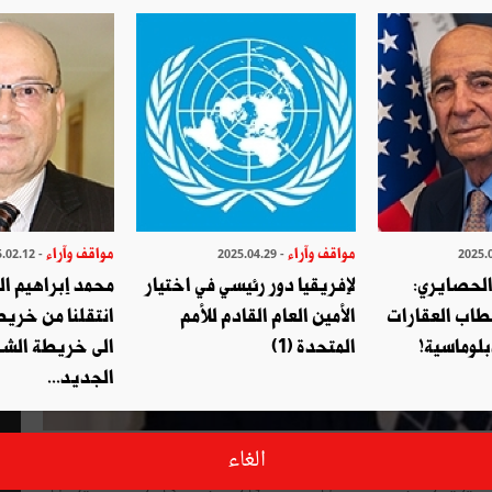
مواقف وآراء
مواقف وآراء
- 2025.02.12
- 2025.04.29
الحصايري:
لإفريقيا دور رئيسي في اختيار
محمد إبراهيم ا
طاب العقارات
الأمين العام القادم للأمم
انتقلنا من خري
بلوماسية!
المتحدة (1)
الى خريطة الشر
الجديد...
ى تنفيذها الدولة التونسية بوصاية من المانحيين الدوليين و على
الغاء
لحيوية و مجالات التدخل الاقتصادي و الاجتماعي ، وذهب كثير من