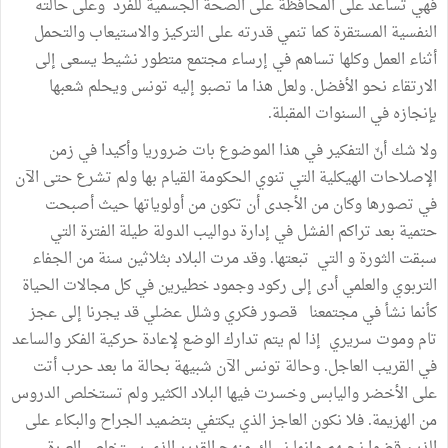
فهي تساعد على المحافظة على الصحة الجسمية للفرد وعلى حالته
النفسية المستقرة كما تنمي قدرته على التركيز والاستيعاب والتحمل
أثناء العمل وكلها تساهم في إرساء مجتمع متطور نشيط يسعى إلى
الارتقاء نحو الأفضل. ولعل هذا ما تصبو إليه تونس ويحلم شعبها
بإنجازه في السنوات المقبلة.
ولا شك أنّ التفكير في هذا الموضوع بات ضروريا وأكيدا في زمن
الإصلاحات الهيكلية التي تنوي الحكومة القيام بها ولم تشرع حتى الآن
في تصورها وكان من الأجدى أن تكون من أولوياتها حيث أصبحت
حتمية بعد تراكم الفشل في إدارة دواليب الدولة طيلة الفترة التي
سبقت الثورة و التي تبعتها. وقد مرت البلاد بثلاثين سنة من الجفاء
التربوي والعلمي أدى إلى ركود وجمود خطيرين في كل مجالات الحياة
كأنما نشأ في مجتمعنا قصور فكري وشلل عضلي قد يجرنا إلى عجز
تام وموت سريري إذا لم يتم تدارك الوضع لإعادة حركية الفكر والساعد
في القريب العاجل. وحالة تونس الآن شبيهة بحالة ما بعد حرب أتت
على الأخضر واليابس وخسرت فيها البلاد الكثير ولم تستخلص الدروس
من الهزيمة. فلا نكون العاجز الذي يكتفي بتضميد الجراح والبكاء على