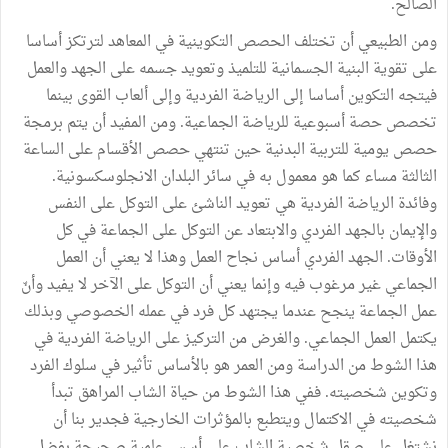
الصالح.
ومن الطبيعي أن تختلف الحصص التكوينية في المعاهد لترتكز أساسا
على تقوية البنية الجسمانية للتلميذ وتعويد جسمه على الجهد والعمل
فيتجه التكوين أساسا إلى الرياضة الفردية وإلى ألعاب القوى بينما
تخصص حصة أسبوعية للرياضة الجماعية. ومن المفيد أن يتم برمجة
حصص يومية للتربية البدنية حين تنتهي حصص الأقسام على الساعة
الثالثة مساء كما هو معمول به في سائر البلدان الانجلوسكسونية.
وفائدة الرياضة الفردية هي تعويد الناشئ على التوكل على النفس
والإيمان بالجهد الفردي والابتعاد عن التوكل على الجماعة في كل
الأوقات. الجهد الفردي أساس نجاح العمل وهذا لا يعني أن العمل
الجماعي غير مرغوب فيه وإنما يعني أن التوكل على الآخر لا يفيد وأنّ
عمل الجماعة ينجح عندما يجتهد كل فرد في عمله الخصوصي وبذلك
يكتمل العمل الجماعي. والغرض من التركيز على الرياضة الفردية في
هذا الشوط من الدراسة ومن العمر هو بالأساس تأثير في سلوك الفرد
وتكوين شخصيته. ففي هذا الشوط من حياة الشاب المراهق تبدأ
شخصيته في الاكتمال ويتطبع بالمؤثرات الخارجية فجدير بنا أن
نشتغل على صقل شخصية الشاب على أسس علمية صحيحة بفضل