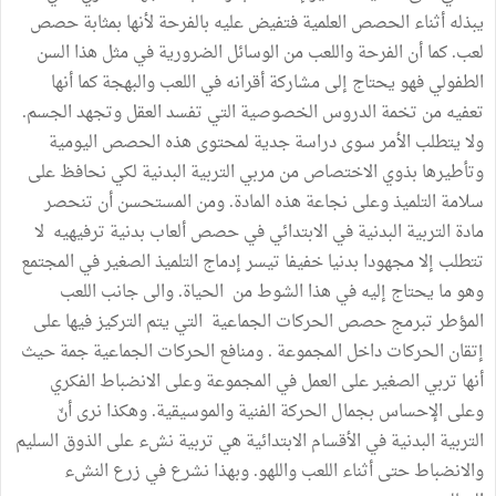
يبذله أثناء الحصص العلمية فتفيض عليه بالفرحة لأنها بمثابة حصص
لعب. كما أن الفرحة واللعب من الوسائل الضرورية في مثل هذا السن
الطفولي فهو يحتاج إلى مشاركة أقرانه في اللعب والبهجة كما أنها
تعفيه من تخمة الدروس الخصوصية التي تفسد العقل وتجهد الجسم.
ولا يتطلب الأمر سوى دراسة جدية لمحتوى هذه الحصص اليومية
وتأطيرها بذوي الاختصاص من مربي التربية البدنية لكي نحافظ على
سلامة التلميذ وعلى نجاعة هذه المادة. ومن المستحسن أن تنحصر
مادة التربية البدنية في الابتدائي في حصص ألعاب بدنية ترفيهيه لا
تتطلب إلا مجهودا بدنيا خفيفا تيسر إدماج التلميذ الصغير في المجتمع
وهو ما يحتاج إليه في هذا الشوط من الحياة. والى جانب اللعب
المؤطر تبرمج حصص الحركات الجماعية التي يتم التركيز فيها على
إتقان الحركات داخل المجموعة . ومنافع الحركات الجماعية جمة حيث
أنها تربي الصغير على العمل في المجموعة وعلى الانضباط الفكري
وعلى الإحساس بجمال الحركة الفنية والموسيقية. وهكذا نرى أنّ
التربية البدنية في الأقسام الابتدائية هي تربية نشء على الذوق السليم
والانضباط حتى أثناء اللعب واللهو. وبهذا نشرع في زرع النشء