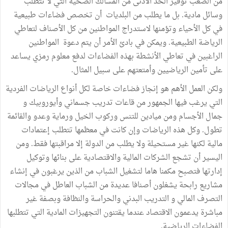
من الصعب توفير الحد الأدنى من المسالك الصحية التي لا تتطلب
وسائل مادية. بل ما يطلب من البلديات أن تخصص فضاءات طبيعية
في كل الأحياء وتؤمنها لاستدراج المواطنين من كل الأصناف لتعاطي
الرياضة الطبيعية. ويمكن في بادئ الأمر أن يتم دعوة المواطنين
الراغبين في تعاطي الأنشطة بهذه الفضاءات لدفع معلوم رمزي يساعد
على تأمين الرياضيين وأمتعتهم على سبيل المثال.
ولكن العمل الأهم هو إنجاز فضاءات خاصة لكل أنواع الرياضات الفردية
التي يرغب فيها الجمهور من قاعات تدريب جسماني وأيوروبيك و
جمال الأجسام ومن ميادين للتنس وركوب الخيل ورماية وعدو والقائمة
تطول. وكل هذه الرياضات وإن كانت في معظمها تتطلب إعتمادات
مالية لكنها غير مستحيلة ولا يطلب من الدولة إلا مراقبتها فقط. ومن
اليسير أن تشجع الشركات المالية والاقتصادية على بنائها وتوكيل
إدارتها فتصبح مكمنا هاما لتشغيل الشباب من الذين يرغبون في إنشاء
مشاريع رابحة يشغلون أصنافا عديدة من الشباب العاطل في مجالات
التصرف المالي و التدريب البدني والحراسة والنظافة وبصفة غير
مباشرة يدعمون الاقتصاد عندما يقتنون التجهيزات المادية التي تتطلبها
الفضاءات الرياضية.