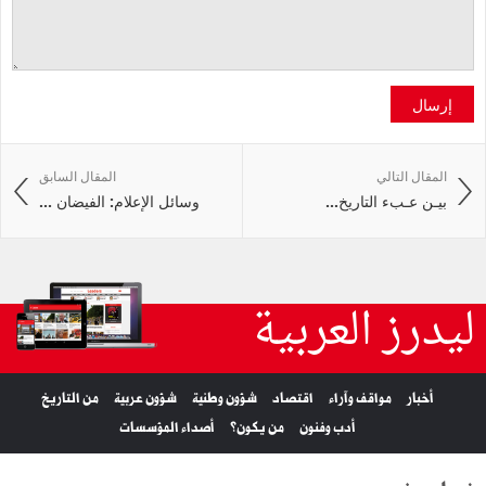
إرسال
المقال التالي
المقال السابق
بيـن‭ ‬عـبء‭ ‬التاريخ‭ ...
وسائل الإعلام: الفيضان ...
ليدرز العربية
أخبار
مواقف وآراء
اقتصاد
شؤون وطنية
شؤون عربية
من التاريخ
أدب وفنون
من يكون؟
أصداء المؤسسات