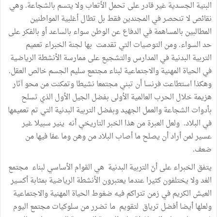
البنية الجسدية غير قادر على تحمل الأتعاب ولا يتسم بالشجاعة. وهي
نقائص لا تنحصر في المجندين فقط بل تطال أغلبية المواطنين
المطالبين بالمساهمة في الدفاع عن الوطن سواء بالساعد أو بالفكر على
حد السواء. ومن التوصيات التي تقدمت بها لجنة الخبراء تعميم
التربية البدنية في المدارس والتشجيع على ممارسة الأنشطة الرياضية
في الحياة المهنية والاجتماعية لبناء مجتمع سليم الجسم خالص العقل.
وهكذا استطاعت فرنسا أن تبني مجتمعا نشيطا وتمكنت من محو آثار
هزيمة خلال الحرب العالمية الأولى بفضل الجيل الأول الذي تسلح
بأدوات الشجاعة والعمل الجهيد وبفضل التربية البدنية التي تم تعميمها
في البلاد. ولعل العبرة من هذا الخبر التاريخي أنه ينير سبيلا غير
عسير لمن أراد أن يصلح ما أصاب البلاد من وهن وما عمّا فيها من
ضعف.
يتفق الخبراء على أنّ التربية البدنية هي القوام الأساسي لبناء مجتمع
الغد ولا يختلفون كثيرا عندما يعتبرون الأنشطة الرياضية بمثابة أكسير
العيش الكريم في زمن تتراكم فيه ضغوط الحياة المهنية والاجتماعية
ولعلها أيضا أفضل ترياق لتقويم ما تضرر من سلوكيات مجتمع اليوم