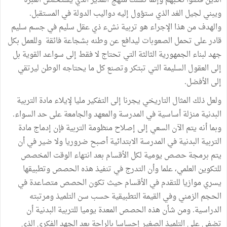
الذين قضوا نحبهم وإنما نسلك منهج القدير الذي يستخلص العبرة
ويبني لجيل الغد الذي ستؤول إليه دواليب الدولة في المستقبل.
والهدف من هذا الإجراء هو تربية نشء ذي عقل سليم في جسم سليم
قادر على تحمل الصعوبات ليدافع عن وطنه بشجاعة فائقة وللعمل بكل
جهد لبناء الجمهورية الثالثة التي تحتاج لا فقط إلى سواعد القوية بل
إلى العقول السليمة التي تبتكر وتصنع كل ما يحتاجه الوطن ليرتقي
إلى الأفضل.
ولعل ذلك المثال التاريخي يجرنا إلى التفكير مليا لإيلاء مادة التربية
البدنية منزلة أساسية في المدرسة والمعهد والجامعة على حد السواء.
وبما أنه يتم الآن السعي إلى إصلاح منظومة التربية فإن إدماج مادة
التربية البدنية في المدرسة الابتدائية أصبح ضروريا ولا ضير في أن
يتم برمجة حصص يومية لكل الأقسام بعد انتهاء الوقت المخصص
للتكوين العلمي، علما وأن التدرج في تنفيذ هذه الحصص وتطبيقها
يسري موازيا للتقدم في الأقسام حيث تكون الحصص متصاعدة في
الحجم الزمني وفي القيمة التطبيقية حسب سن التلميذ ومرتبته
الدراسية. ومن شأن هذه الحصص المعدة يوميا للتربية البدنية أن
تضفي على التلميذ الصغير إحساسا بالراحة بعد الجهد الفكري الذي