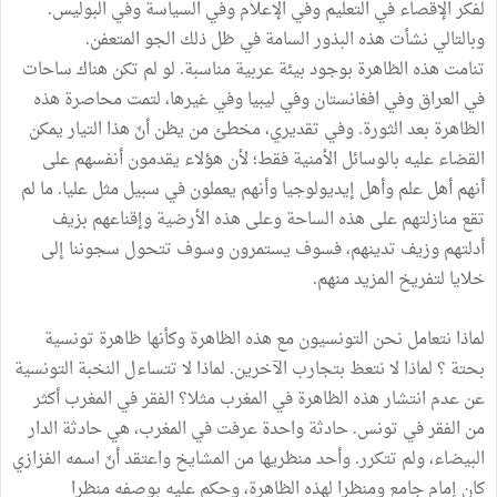
لفكر الإقصاء في التعليم وفي الإعلام وفي السياسة وفي البوليس.
وبالتالي نشأت هذه البذور السامة في ظل ذلك الجو المتعفن.
تنامت هذه الظاهرة بوجود بيئة عربية مناسبة. لو لم تكن هناك ساحات
في العراق وفي افغانستان وفي ليبيا وفي غيرها، لتمت محاصرة هذه
الظاهرة بعد الثورة. وفي تقديري، مخطئ من يظن أنّ هذا التيار يمكن
القضاء عليه بالوسائل الأمنية فقط؛ لأن هؤلاء يقدمون أنفسهم على
أنهم أهل علم وأهل إيديولوجيا وأنهم يعملون في سبيل مثل عليا. ما لم
تقع منازلتهم على هذه الساحة وعلى هذه الأرضية وإقناعهم بزيف
أدلتهم وزيف تدينهم، فسوف يستمرون وسوف تتحول سجوننا إلى
خلايا لتفريخ المزيد منهم.
لماذا نتعامل نحن التونسيون مع هذه الظاهرة وكأنها ظاهرة تونسية
بحتة ؟ لماذا لا نتعظ بتجارب الآخرين. لماذا لا تتساءل النخبة التونسية
عن عدم انتشار هذه الظاهرة في المغرب مثلا؟ الفقر في المغرب أكثر
من الفقر في تونس. حادثة واحدة عرفت في المغرب، هي حادثة الدار
البيضاء، ولم تتكرر. وأحد منظريها من المشايخ واعتقد أنّ اسمه الفزازي
كان إمام جامع ومنظرا لهذه الظاهرة، وحكم عليه بوصفه منظرا