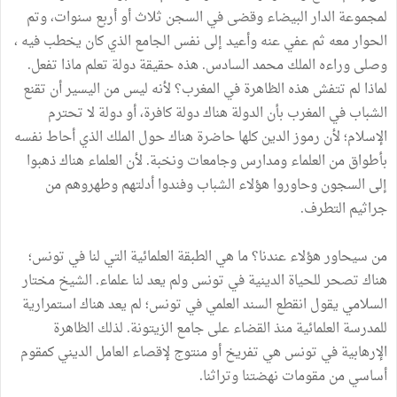
لمجموعة الدار البيضاء وقضى في السجن ثلاث أو أربع سنوات، وتم
الحوار معه ثم عفي عنه وأعيد إلى نفس الجامع الذي كان يخطب فيه ،
وصلى وراءه الملك محمد السادس. هذه حقيقة دولة تعلم ماذا تفعل.
لماذا لم تتفش هذه الظاهرة في المغرب؟ لأنه ليس من اليسير أن تقنع
الشباب في المغرب بأن الدولة هناك دولة كافرة، أو دولة لا تحترم
الإسلام؛ لأن رموز الدين كلها حاضرة هناك حول الملك الذي أحاط نفسه
بأطواق من العلماء ومدارس وجامعات ونخبة. لأن العلماء هناك ذهبوا
إلى السجون وحاوروا هؤلاء الشباب وفندوا أدلتهم وطهروهم من
جراثيم التطرف.
من سيحاور هؤلاء عندنا؟ ما هي الطبقة العلمائية التي لنا في تونس؛
هناك تصحر للحياة الدينية في تونس ولم يعد لنا علماء. الشيخ مختار
السلامي يقول انقطع السند العلمي في تونس؛ لم يعد هناك استمرارية
للمدرسة العلمائية منذ القضاء على جامع الزيتونة. لذلك الظاهرة
الإرهابية في تونس هي تفريخ أو منتوج لإقصاء العامل الديني كمقوم
أساسي من مقومات نهضتنا وتراثنا.