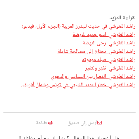
لقراءة المزيد
راشد الغنوشي في حديث لليدرز العربية (الجزء الأول، فيديو)
راشد الغنّوشي: اسم جديد للنهضة
راشد الغنّوشي: رحى النهضة
راشد الغنّوشي: نحتاج إلى مصالحة شاملة
راشد الغنّوشي: قنبلة موقوتة
راشد الغنّوشي: نغيّر ونتغير
راشد الغنّوشي: الفصل بين السياسي والدعوي
راشد الغنوشي: خطر التمدد الشيعي في تونس وشمال أفريقيا
أرسل إلى صديق
طباعة
هل أعجبك هذا المقال ؟ شارك مع أصدقائك !