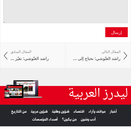
إرسال
المقال التالي
المقال السابق
راشد الغنّوشي: نحتاج إلى ...
راشد الغنّوشي: نغيّر ...
ليدرز العربية
أخبار
مواقف وآراء
اقتصاد
شؤون وطنية
شؤون عربية
من التاريخ
أدب وفنون
من يكون؟
أصداء المؤسسات