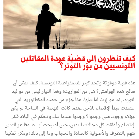
كيف تنظرون إلى قضيّة عودة المقاتلين
التونسيين من بؤر التوتر؟
هذه قنبلة موقوتة وتحد كبير للديمقراطية التونسية. كيف يمكن أن
تعالج هذه الهوامش؟ هي من المواريث؛ وهذا التيار ليس من مواليد
الثورة، إنما هو إرث لما قبلها. هذا جزء من حصاد الدكتاتورية التي
اعتمدت مبدأ الإقصاء للآخر. عندما كانت النهضة في الساحة لم يكن
لهؤلاء وجود. متى وجدوا؟ وجدوا عندما ساد وتحكم في البلاد فكر
الإقصاء وأغلقت كل مجالات التدين، حين أصبحت أبسط مظاهر التدين
تتهم بالتطرف والأصولية كالصلاة والحجاب وما إلى ذلك؛ ومكن تمكينا