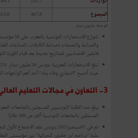
الواردات
131.7
149.3
المجموع
467.8
413.8
الوحدة: مليون دينار
والصناعة والخدمات (صناعة الكابلات، الصناعات الغذائ
فاعلين اقتصاديين لمشاريع جديدة بعد قيام الثّورة التّ
حيث أصبح "التجاري وفاء بنك" أحد أهم الواجهات الم
3- التعاون في مجالات التعليم العالي والتبادل الطلابي والبحث العلمي
المسجلين بالجامعات التونسية أكثر من 500 طالبا.
تم في 07سبتمبر2015 بتونس عقد الاجتما
علية "برنامج ابن خلدون للحركية" بين مؤسستي التعل