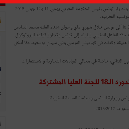
وما انفكت العلاقات التونسية المغربية تزداد متانة ورسوخا وقد زار تونس رئيس الحكومة المغربي يومي 11 و12 جوان 2015
تونسية المغربية.
أ
كما أن التونسيين ما زاولوا يذكرون الزيارة التاريخية التي أدّاها ألى تونس خلال شهري ماي وجوان 2014 الملك محمد السادس
اون بين البلدين. وقد مدّد العاهل المغربي زيارته إلى تونس وتجاوز قواعد البروتوكول
العتيقة وكذلك في كورنيش المرسى وفي سيدي بوسعيد، ممّا أدخل
ن الثنائي، خاصّة في مجالي المبادلات التجارية والاستثمارات
ونس ووزارة السكنى وسياسة المدينة المغربية.
2015/20.
ا