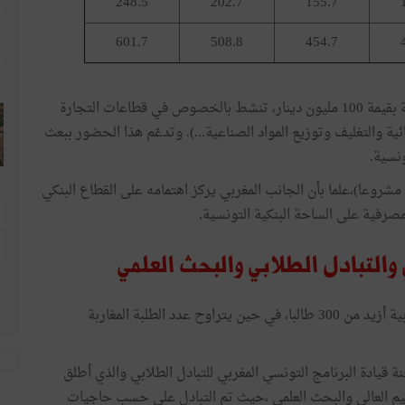
248.5
202.7
155.7
601.7
508.8
454.7
تتوزّع الاستثمارات التونسية بالمغرب على 50 مؤسّسة بقيمة 100 مليون دينار، تنشط بالخصوص في قطاعات التجارة
ية والتغليف وتوزيع المواد الصناعية...). وتدعّم هذا الحضور ببعث
ونسية.
تبلغ الاستثمارات المغربية بتونس 20 مليون دينار (23 مشروعا)،علما بأن الجانب المغربي يركز اهتمامه على القطاع البنكي
صرفية على الساحة البنكية التونسية.
يبلغ عدد الطلبة التونسيين المسجلين بالجامعات المغربية أزيد من 300 طالبا، في حين يتراوح عدد الطلبة المغاربة
ع الأول للجنة قيادة البرنامج التونسي المغربي للتبادل الطلابي والذي أطلق
يم العالي والبحث العلمي ،حيث تم التبادل على حسب حاجيات