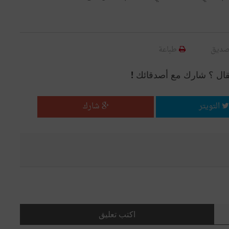
صديق
طباعة
قال ؟ شارك مع أصدقائك !
التويتر
شارك
اكتب تعليق