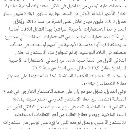
ما حصلت عليه تونس من مداخيل في شكل استثمارات أجنبية مباشرة
خلال الأشهر الثلاثة الأولى من السنة الجارية يساوي 396,1 مليون دينار
مقابل 510,3 مليون دينار خلال نفس الفترة من سنة 2015. ويُعْزْى
انحدار خط الاستثمارات الأجنبية المباشرة بهذا الشكل اللافت أساسا
إلى خُلُوِّ الاستثمارات الخارجية من "استثمارات المحافظ " أي مجموع
ما يمتلكه الفرد أو المؤسسة الأجنبية من أسهم أوسندات في منشآت
مختلفة في البلاد التونسية، إذ لم تتجاوز هذه الاستثمارات خلال
الثلاثي الأول من السنة نسبة 3,6% من إجمالي الاستثمارات الأجنبية
المباشرة مقابل 19,5% خلال نفس المدة من سنة 2015.
وسجلت الاستثمارات الأجنبية المباشرة انخفاضا مشهودا على مستوى
قطاع الخدمات (-59,8٪‏) .
وفي المقابل، سُجِّل نمو ذو بال على صعيد الاستثمار الخارجي في قطاع
الصناعة (22,3% من جملة الاستثمار الخارجي) تقدر نسبته بـ7,1%
بالقياس للسنة الماضية، لكنه ظل دون مستواه خلال الثلاثي الأول من
السنة الماضية. ويعتبر قطاع الطاقة من أهم القطاعات المستقطبة
للإستثمار الأجنبي، ويمثل لوحده ثلثي ما يَرِد على تونس من استثمارات