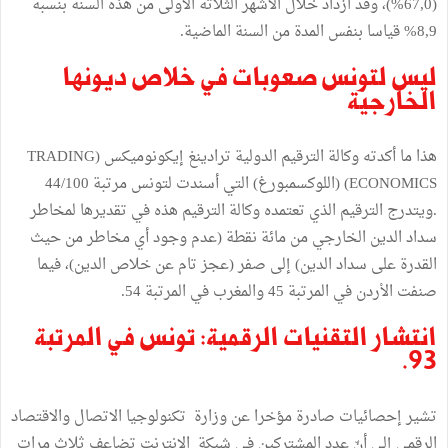
(67,0%)، وقد ازداد خلال الأشهر الثلاثة الأولى من هذه السنة بنسبة
8,9% قياسا بنفس المدة من السنة الماضية.
ليس لتونس صعوبات في خلاص ديونها
الخارجية
هذا ما أكدته وكالة الترقيم الدولية ترادينغ إيكونوميكس (TRADING
ECONOMICS) (اللوكسمبورغ) التي أسندت لتونس مرتبة 44/100
.ويتدرج الترقيم الذي تعتمده وكالة الترقيم هذه في تقديرها لمخاطر
سداد الدين الخارجي من مائة نقطة (عدم وجود أي مخاطر من حيث
القدرة على سداد الدين) إلى صفر (عجز تام عن خلاص الدين)، فيما
صنفت الاْردن في المرتبة 45 والمغرب في المرتبة 54.
انتشار التقنيات الرقمية: تونس في المرتبة
93.
تشير إحصائيات صادرة مؤخرا عن وزارة تكنولوجيا الاتصال والاقتصاد
الرقمي إلى أنّ عدد المشتركين في شبكة الانترنت تضاعف ثلاث مرات