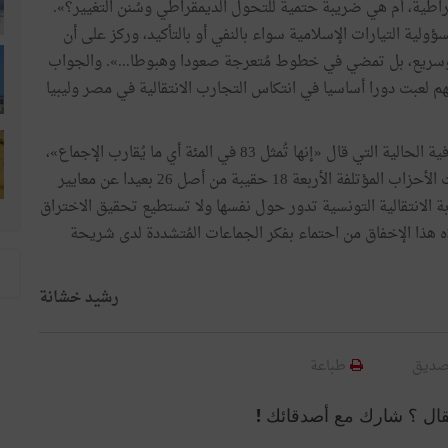
اطية،
أم
هي
ضريبة
حتمية
للتحول
الديمقراطي
وسُنن
التغيير؟
»
.
ؤولية
التيارات
الإسلامية
سواء
بالنفي
أو
بالتأكيد،
وركز
على
أن
سريع،
بل
تمضي
في
خطوط
مُتعرجة
صعودا
وهبوطا
...
»
.
والجواب
هم
لعبت
دورا
أساسيا
في
انتكاس
التجارب
الانتقالية
في
مصر
وليبيا
فية
الحالية
التي
قال
«
إنها
تُمثل
83
في
المئة
أي
ما
يُقارب
الإجماع
»
،
الأحزاب
المؤتلفة
الأربعة
18
حقيبة
من
أصل
26
بعيدا
عن
معايير
ة
الانتقالية
التونسية
تدور
حول
نفسها
ولا
تستطيع
تحقيق
الاختراق
ه
هذا
الإخفاق
من
احتماء
بفكر
الجماعات
المُتشددة
لدى
شريحة
رشيد‭ ‬خشانة
صديق
طباعة
قال ؟ شارك مع أصدقائك !