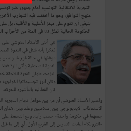
تحدث
رئيس
حركة
«
النهضة
»
الأستاذ
راشد
الغنو
التجربة
الانتقالية
التونسية
أمام
جمهور
غير
تونس
منهج
التوافق،
وهو
ما
أخفقت
فيه
التجارب
الأخرى
ينبغي
أن
تقوم
على
مبدإ
الأغلبية
والأقلية،
بل
على
الحكومة
الحالية
تمثل
83
في
المئة
من
الأحزاب
ال
هي
أثنى
الأستاذ
الغنوشي
على
ت
مُذكرا
بأنه
سُئل
في
الندوة
الصحف
موقفها
في
حالة
فوز
شيوعيين
ب
الندوة
الصحفية
وأتى
الردُ
فعلا
ب
التزمت
طوال
الفترة
اللاحقة
خط
وكان
أبرز
تجسيداتها
المُواجهة
م
كان
المُطالبة
بالتأشيرة
للحركة
.
واعتبر
الأستاذ
الغنوشي
أن
من
بين
عوامل
نجاح
التجربة
ال
الاستقطاب
الايديولوجي
بين
إسلاميين
وعلمانيين،
هذان
ال
جمعهما
في
حكومة
واحدة
»
حسب
رأيه
.
ومع
التحفظ
على
م
«
الترويكا
»
أعادت
التيارين
إلى
المُربع
الأول،
أي
إلى
ما
قبل