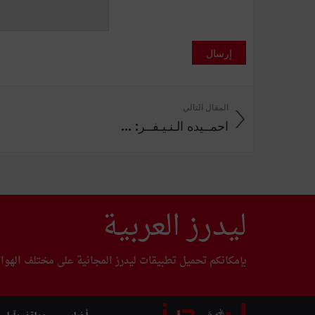
إرسال
المقال التالي
احمــيده الـنـيـفــر: ...
ليدرز العربية
بإمكانكم تحميل تطبيقات ليدرز المجانية على مختلف الهوا