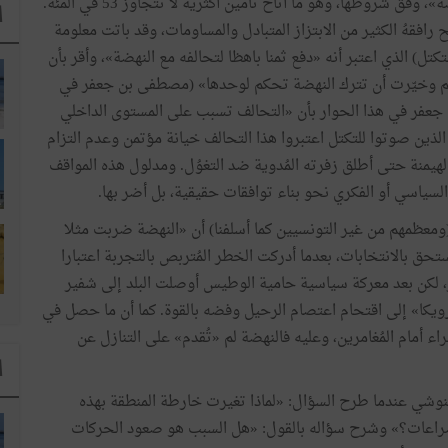
ة
»
،
وفق
شروطها،
وهو
ما
أتاح
تأمين
أكثرية
لا
تتجاوز
53
في
المئة
.
ا
ح
رافقهُ
الكثير
من
الابتزاز
المتبادل
والمساومات،
وقد
باتت
معلومة
تكتل
)
الذي
اعتبر
أنه
«
دفع
ثمنا
باهظا
لتحالفه
مع
النهضة
»
،
وأقر
بأن
م
وخيّرت
أن
تترك
النهضة
تحكم
لوحدها
»
(
مصطفى
بن
جعفر
في
جعفر
في
هذا
الحوار
بأن
«
التحالف
تسبب
على
المستوى
الداخلي
الذين
صوتوا
للتكتل
اعتبروا
هذا
التحالف
خيانة
مؤتمن
وعدم
التزام
لهيمنة
حتى
أطلق
زفرته
المُدوية
ضد
التغوُل
.
ومدلول
هذه
المواقف
السياسي
أو
الفكري
نحو
بناء
توافقات
حقيقية،
بل
أضر
بها
.
ومعظمهم
من
غير
التونسيين
كما
أسلفنا
)
أن
«
النهضة
ضربت
مثلا
ستحق
بالانتخابات،
بعدما
أدركت
الخطر
المُتربص
بالتجربة
اعتبارا
لكن
بعد
معركة
سياسية
حامية
الوطيس
أوصلت
البلد
إلى
شفير
ويكا
»
إلى
اقتحام
اعتصام
الرحيل
وفضه
بالقوة
.
كما
أن
ما
حصل
في
راء
أمام
المُغامرين،
وعليه
فالنهضة
لم
«
تُقدم
»
على
التنازل
عن
ا
نوشي
عندما
طرح
السؤال
:
«
لماذا
تغيرت
خارطة
المنطقة
بهذه
اعات؟
»
وشرح
سؤاله
بالقول
:
«
هل
السبب
هو
صعود
الحركات