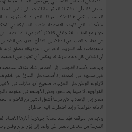
عددية
في
المجلس
التأسيسي
بمن
يقبل
التحالف
مع
«
النهض
ومعنى
ذلك
أن
التشكيلة
الحكومية
انبنت
على
تبادل
للمصال
للجميع
.
ويكفي
هُنا
التذكير
بموقف
الشريك
الأصغر
(
حزب
ال
«
الأحزاب
التي
قاومت
الاستبداد
رفضت
المشاركة
في
الحك
حوار
مع
المغرب
20
جانفي
2016
).
أكثر
من
ذلك
اعترف
بن
في
مغادرة
العديد
من
المناضلين،
كما
أنّ
العديد
من
الناخبين
بالتعهدات
»
.
أما
الشريك
الآخر
في
«
الترويكا
»
فضاق
ذرعا
با
أن
الثلاثي
كان
وعاء
فارغا
لم
يعكس
أي
تطور
على
الصعيد
ويذهب
الأستاذ
الغنوشي
إلى
أبعد
من
ذلك
فيُؤكد
لسامعيه
(
غير
مسبوق
في
المنطقة
إذ
أقدمت
على
التنازل
عن
حُكم
مُ
لأولوية
الوطن
على
الحزب
»
.
صحيحٌ
أنها
تنازلت
في
الأخير،
المُواجهة،
لا
سيما
بعد
دعوة
بعض
الأجنحة
في
حكومة
«
التر
مصر
إبان
الإنقلاب
كان
درسا
أشعل
الكثير
من
الأضواء
الحم
الحكم
طواعية
وإنما
اضطرت
إليه
اضطرارا
.
ولابد
من
التوقف
ههُنا
عند
مسألة
جوهرية
أثارها
الأستاذ
الغ
السرعة
من
مخاض
ديمقراطي
واعد
إلى
بُؤر
توتر
وفتن
وصر