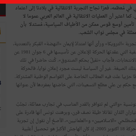
شي
في
الدورة
الأخيرة
لـ«منتدى
الجزيرة
»
(
مارس
2016
)
عن
ي
في
مُعظمه،
فعزا
نجاح
التجربة
الانتقالية
في
بلادنا
إلى
اعتماد
.
كما
اعتبر
أن
العمليات
الانتقالية
في
العالم
العربي
عموما
لا
تأمين
أوسع
قوس
ممكن
من
الأطياف
السياسية،
مُستدلا
بأن
أ
ممثلة
في
مجلس
نواب
الشعب
.
جربة
«
الترويكا
»
ورأى
أنها
امتدادٌ
لإيمان
«
النهضة
»
المُبكر
بالتعددية،
ية
التي
عقدتها
الحركة
للإعلان
عن
تأسيسها
في
6
جوان
1981
عن
الانتخابات،
فأجاب
«
نقبلُ
بحكم
الصندوق
»
.
كُنت
حاضرا
في
تلك
تلك
الصيغة
.
غير
أن
السياسة
ليست
مجرد
إعلان
نوايا،
فالحركة
ا
حزبيا
علت
فيه
المطالب
الخاصة
على
القواسم
الوطنية
المشتركة
.
ع
حكم
بن
علي
مطلع
التسعينات،
التي
خاضتها
بمفردها
لأن
عنوانها
تونسية
«
والتي
لم
تتوافر
بالقدر
المناسب
في
تجارب
مماثلة،
تجنُبُ
تياران
اللذان
تقاتلا
طيلة
نصف
قرن،
وبرهنت
تونس
أنها
قادرة
على
ُصطلحي
«
الاسلاميين
»
و»العلمانيين
»
،
الأصحُ
أن
نقول
إن
تجربة
حركة
18
اكتوبر
2005،
إذ
كان
الهاجسُ
الأكبرُ
هو
تحصيل
أغلبية