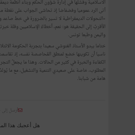
الاسلامية
وفشلها
في
إدارة
شؤون
الحكم
وبناء
أنظمة
ديمقر
أتى
الرد
عموميا
وفضفاضا
إذ
تحاشى
الجواب
على
نقطة
مس
«
التحولات
الديمقراطية
لا
تسير
بالضرورة
في
خط
صاعد
و
الأقربُ
إلى
الحقيقة
هو
:
نعم،
أخطاءُ
الإسلاميين
وقلة
خبرت
واليمن
وطبعا
تونس
.
ختاما
يبدو
الأستاذ
الغنوشي
سعيدا
بتجربة
الحكومة
الائتلا
ناسيا
أن
تكوينها
خضع
لمنطق
المُحاصصة
نفسه،
إذ
تقاسمت
الكفاءة
والخبرة
في
كثير
من
الحالات
.
وهذا
ما
يجعلُ
التجرب
المطلوب،
خاصة
على
صعيدي
التنمية
والتشغيل،
مع
ما
يُولدُ
هامة
من
شبابنا
.
أرسل إلى 
هل أعجبك هذا الم