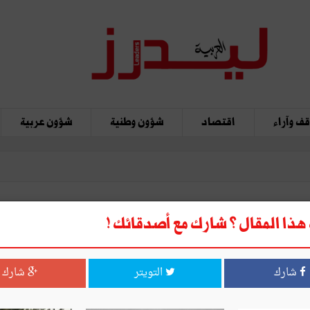
ف وآراء
اقتصاد
شؤون وطنية
شؤون عربية
ذا المقال ؟ شارك مع أصدقائك !
شارك
التويتر
شارك