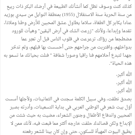
كذلك كنت وسوف تظل كما أنشأتك الطبيعة في أرضك البكر ذات ربيع
من سنة الحرية سنة الاستقلال (1955) بمنطقة النوايل من سيدي بوزيد
عنادا يكابر كل الطغاة، سلاما يطاول عشق المحبين للأرض وطنا وملاذا،
تقدما وإبداعا، ولأنك "زرعت الشك في أرض اليقين" وهيأت للورود
مضطجعا من رؤاك، ترعرعت في قلوب الناس قبل أن تعبّر عما
بدواخلهم، واقتربت من جراحهم حتى أحسست بها قبلهم، ولم تدخّر
جهدا لتبدع أحلامهم فنا راقيا وصورا شفافة " فنلت بحياتك ما تسمو به
هذه الحياة".
الله أكبر،
الله أكبر،
الله أكبر،
بصدق نطقت، وفي سبيل الكلمة سجنت في الثمانينات، ولأجلها أسست
أوّل بيت شعر في الوطني العربي في بداية التسعينات، وأدرته بصبر
المحبين واندفاع الأطفال وجنون الشعراء، مضيت به حيث شئت من
الإبداع ولكن قصائدك حلقت خارجه أكثر مما قبعت فيه، لأنك ممن لا
يطيق البيوت المهيأة للسكون، حتى وإن كان بيتا للشعر رفعته