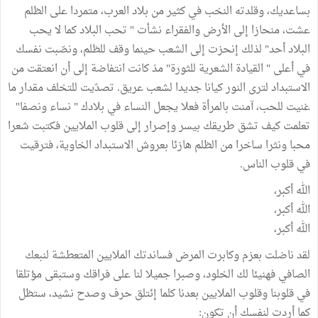
بساعديك، وقلدته النخب في كثير من بلاد العرب، متمردا على الظلم
عشت، منحازا إلى الأرض والفقراء نشأت " تحب البلاد كما لا يحب
البلاد أحد" لذلك إنحزت إلى الشعب حينما وقف للظلم، ونصّبت نفسك
في أعلى " القيادة الشعرية للثورة" مذ كانت انتفاضة إلى أن انعتقت من
الاستبداد لترى النور كيانا جديدا لشعب عريق. تصدّيت للتخلف مقدار ما
غنيت للحب، آمنت بالمرأة فعلا يجعل النساء في بلادك " نساء ونصفا"
تعلمت كيف تشق طريقك بيسر وإصرار إلى قلوب الملايين فكتبت شعرا
محبا ونثرا ساخرا من الظلم هازئا بعروش الاستبداد الخاوية، فترقيت
في قلوب الناس.
الله أكبر،
الله أكبر،
الله أكبر،
لقد ناضلت بعزم وكابرت المرض فساندتك الملايين المتعطشة لنبعك
الصافي فهنيئا لك الخلود، وصبرا جميلا لنا على فراقك وستبقى مؤتلقا
في قلوبنا وقلوب الملايين بعدنا كلما إئتلق حرف وصدح نشيد، ستظل
كما أردت لنفسك أن تكون: