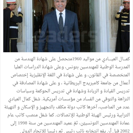
كمــــال العيـــــادي من مواليد 1960متحصل على شهادة الهندسة من
المدرسة الوطنية للمهندسين بتونس، وعلى شهادة الدراسات العليا
المتخصصة في القانون، و على شهادة في اللغة الإنقليزية إختصاص
أعمال من جامعة كامبريدج البريطانية ، و على شهادة المصادقة في
تدريس القيادة و الريادة وشهادة في تدريس الحوكمة وسياسات
النزاهة والتوقي من الفساد من مؤسسات أمريكية. شغل كمال العيادي
عدد من المناصب، آخرها كاتب دولة مكلف بالتجهيز و الإسكان و التهيئة
الترابية ورئيس الهيئة الوطنية للإتصالات. كما شغل منصب كاتب عام
عمادة المهندسين التونسييّن، ثمّ عميد المهندسين من سنة 1998 إلى
2002 قبل أن يقع انتخابه نائب رئيس ثم رئيسا للإتحاد الدولي