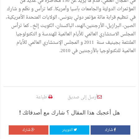
في المجال العلمي، قدم ما يزيد عن 150 محاضرة في عديد من
المؤتمرات الدوليّة والجامعات بآسيا وأمريكا. كما ترأس و نظّم و شارك
في تنظيم قرابة مائة مؤتمر دولي بتونس، الولايات المتحدة الأمريكية،
الصين، البرازيل، الأرجنتين،الهند، الباكستان، الكويت إلخ.. كما ترأس
المجلس الاستشاري العالمي للأيام العالمية للهندسة و التكنولوجيا
الملتئمة بجينيف سنة 2011 و المجلس الإستشاري العالمي للأيام
العالمية للتكنولوجيا بالأرجنتين في 2010.
أرسل إلى صديق
طباعة
هل أعجبك هذا المقال ؟ شارك مع أصدقائك !
شارك
التويتر
شارك