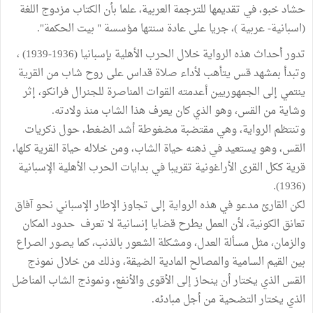
حشاد خبو، في تقديمها للترجمة العربية، علما بأن الكتاب مزدوج اللغة
(اسبانية- عربية )، جريا على عادة سنتها مؤسسة " بيت الحكمة".
تدور أحداث هذه الرواية خلال الحرب الأهلية بإسبانيا (1936-1939) ،
وتبدأ بمشهد قس يتأهب لأداء صلاة قداس على روح شاب من القرية
ينتمي إلى الجمهوريين أعدمته القوات المناصرة للجنرال فرانكو، إثر
وشاية من القس، وهو الذي كان يعرف هذا الشاب منذ ولادته.
وتنتظم الرواية، وهي مقتضبة مضغوطة أشد الضغط، حول ذكريات
القس، وهو يستعيد في ذهنه حياة الشاب، ومن خلاله حياة القرية كلها،
قرية ككل القرى الأراغونية تقريبا في بدايات الحرب الأهلية الإسبانية
(1936).
لكن القارئ مدعو في هذه الرواية إلى تجاوز الإطار الإسباني نحو آفاق
تعانق الكونية، لأن العمل يطرح قضايا إنسانية لا تعرف حدود المكان
والزمان، مثل مسألة العدل، ومشكلة الشعور بالذنب، كما يصور الصراع
بين القيم السامية والمصالح المادية الضيقة، وذلك من خلال نموذج
القس الذي يختار أن ينحاز إلى الأقوى والأنفع، ونموذج الشاب المناضل
الذي يختار التضحية من أجل مبادئه.