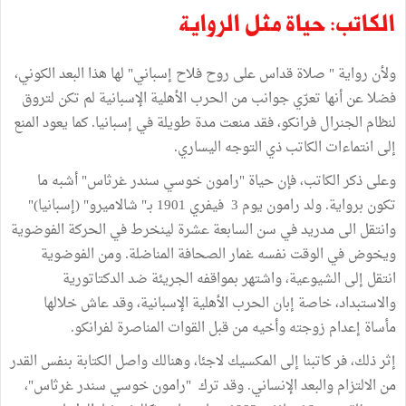
الكاتب: حياة مثل الرواية
ولأن رواية " صلاة قداس على روح فلاح إسباني" لها هذا البعد الكوني،
فضلا عن أنها تعرّي جوانب من الحرب الأهلية الإسبانية لم تكن لتروق
لنظام الجنرال فرانكو، فقد منعت مدة طويلة في إسبانيا. كما يعود المنع
إلى انتماءات الكاتب ذي التوجه اليساري.
وعلى ذكر الكاتب، فإن حياة "رامون خوسي سندر غرثاس" أشبه ما
تكون برواية. ولد رامون يوم 3 فيفري 1901 بـ" شالاميرو" (إسبانيا)"
وانتقل الى مدريد في سن السابعة عشرة لينخرط في الحركة الفوضوية
ويخوض في الوقت نفسه غمار الصحافة المناضلة. ومن الفوضوية
انتقل إلى الشيوعية، واشتهر بمواقفه الجريئة ضد الدكتاتورية
والاستبداد، خاصة إبان الحرب الأهلية الإسبانية، وقد عاش خلالها
مأساة إعدام زوجته وأخيه من قبل القوات المناصرة لفرانكو.
إثر ذلك، فر كاتبنا إلى المكسيك لاجئا، وهنالك واصل الكتابة بنفس القدر
من الالتزام والبعد الإنساني. وقد ترك "رامون خوسي سندر غرثاس"،