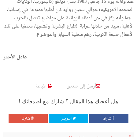
عند وفاته يوم 16 جانفي 1983 بسان دياغو (كاليفورنيا، الولايات
المتحدة الامريكية) حوالي ستين رواية كان أغلبها ممنوعا في إسبانيا،
سيّما وأنه ركز في جل أعماله الروائية على مواضيع تتصل بالحرب
الأهلية، مبينا من خلالها غرابة الطباع البشرية وتشعبها، مضفيا على تلك
الأعمال صبغة الكونية، رغم محلية السياق والموضوع.
عادل الأحمر
أرسل إلى صديق
طباعة
هل أعجبك هذا المقال ؟ شارك مع أصدقائك !
شارك
التويتر
شارك