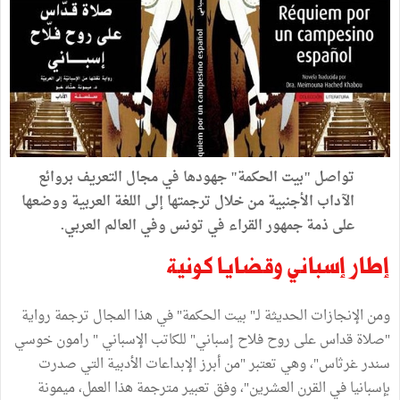
تواصل "بيت الحكمة" جهودها في مجال التعريف بروائع
الآداب الأجنبية من خلال ترجمتها إلى اللغة العربية ووضعها
على ذمة جمهور القراء في تونس وفي العالم العربي.
إطار إسباني وقضايا كونية
ومن الإنجازات الحديثة لـ" بيت الحكمة" في هذا المجال ترجمة رواية
"صلاة قداس على روح فلاح إسباني" للكاتب الإسباني " رامون خوسي
سندر غرثاس"، وهي تعتبر "من أبرز الإبداعات الأدبية التي صدرت
بإسبانيا في القرن العشرين"، وفق تعبير مترجمة هذا العمل، ميمونة