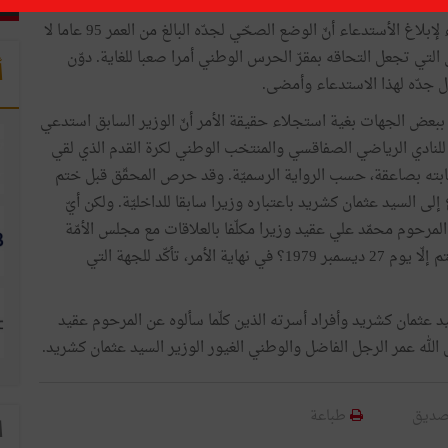
أعلم حفيد السيد عثمان كشريد، وهو محام، العون الذي جاء لإبلاغ الأستدعاء أنّ الوضع الصحّي لجدّه البالغ من العمر 95 عاما لا
التي تجعل التحاقه بمقرّ الحرس الوطني أمرا صعبا للغاية. دوّن
أ
 جدّه لهذا الاستدعاء وأمضى.
 ببعض الجهات بغية استجلاء حقيقة الأمر أنّ الوزير السابق استدعي
لنادي الرياضي الصفاقسي والمنتخب الوطني لكرة القدم الذي لقي
 السعوديّة إثر إصابته بصاعقة، حسب الرواية الرسميّة. وقد حرص المحقّق قبل ختم
ى السيد عثمان كشريد باعتباره وزيرا سابقا للداخليّة. ولكن أيّ
لمرحوم محمّد علي عقيد وزيرا مكلّفا بالعلاقات مع مجلس الأمّة
وكاتبا عامّا للحكومة وتعيينه في منصب وزير الداخليّة لم يتم إلّا يوم 27 ديسمبر 1979؟ في نهاية الأمر، تأكّد للجهة التي
 عثمان كشريد وأفراد أسرته الذين كلّما سألوه عن المرحوم عقيد
لله عمر الرجل الفاضل والوطني الغيور الوزير السيد عثمان كشريد.
صديق
طباعة
ا