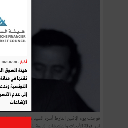
أخبار
- 2026.07.30
هيئة السوق الم
ثقتها في متانة 
التونسية وتدع
إلى عدم الانسيا
الإشاعات
فوجئت يوم الإثنين الفارط أسرة السيد عثمان كشريد الوزي
لدى فرقة الأبحاث والتفتيشات التابعة للحرس الوطني بثكنة