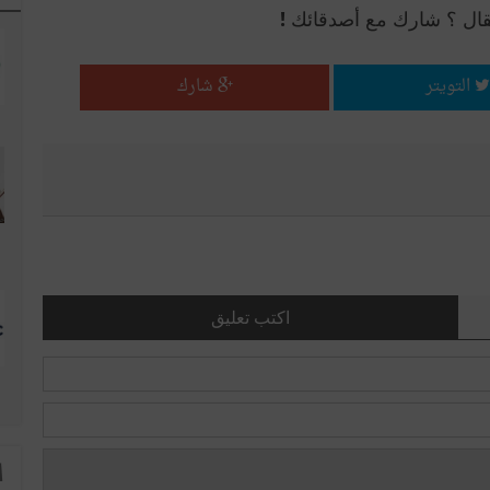
قال ؟ شارك مع أصدقائك !
التويتر
شارك
اكتب تعليق
ا