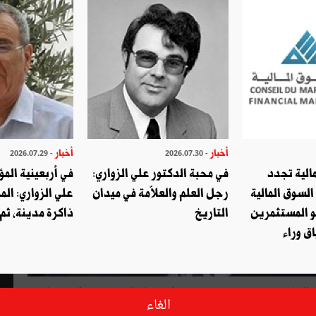
أخبار
أخبار
- 2026.07.29
- 2026.07.30
الية تجدد
في محبة الدكتور علي الزواري:
في أربعينية المؤ
السوق المالية
رجل العلم والعلاّمة في ميدان
علي الزواري: الم
و المستثمرين
التاريخ
ذاكرة مدينة، ثم
ق وراء
ر السابق في عهد بورقيبة بإبلاغه استدعاء للحضور من الغد كشاهد
الغاء
 العوينة في قضيّة لم يُفصح عنها في الاستدعاء.