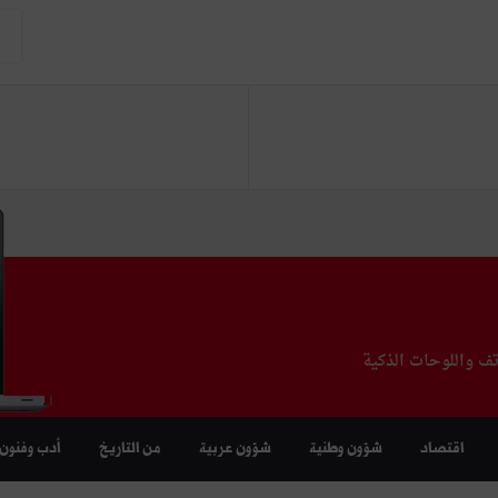
تف واللوحات الذكية
اقتصاد
شؤون وطنية
شؤون عربية
من التاريخ
أدب وفنون