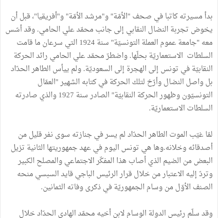
بدأ مسيرته كاتبا في صحف "الأمّة" و"مرشد الأمّة" و"أفريقيا"، قبل أن
يخوض تجربة النضال النقابي إلى جانب محمّد علي الحامي. وقد أسّس
معه "جامعة عموم العملة التونسيّة" سنة 1924 التي سرعان ما قامت
السلطات الاستعماريّة بحلّها. واضطرّ محمّد علي الحامي رائد الحركة
النقابيّة في تونس إلى الهجرة إلى السعوديّة. ولم ييأس الطاهر الحدّاد
بل واصل النضال وأرّخ لتلك الحركة في كتابه الشهير "العمّال
التونسيّون وظهور الحركة النقابيّة" الصادر سنة 1927 والذي صادرته
السلطات الاستعماريّة.
لمّا غيّب الموت الطاهر الحدّاد لم يسر في جنازته سوى نفر قليل من
أصدقائه وخلانه.وها هي تونس اليوم في عهد جمهوريتها الثانية تزيل
البعض من الضيم الذي أصاب هذا المفكّر الاجتماعي والمصلح الكبير
وتردّ إليه الاعتبار من خلال قرار الرئيس الباجي قايد السبسي منحه
الصنف الأوّل من وسام الجمهوريّة في ذكرى وفاته الثمانين.
وقد سلّم رئيس الدولة الوسام لابن أخيه محمّد الهادي الحدّاد خلال