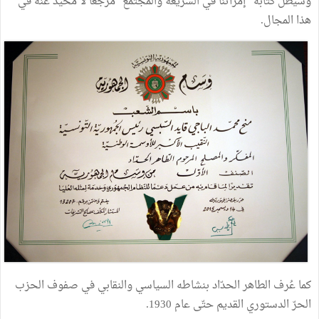
وسيظلّ كتابه "إمرأتنا في الشريعة والمجتمع" مرجعا لا محيد عنه في
هذا المجال.
كما عُرف الطاهر الحدّاد بنشاطه السياسي والنقابي في صفوف الحزب
الحرّ الدستوري القديم حتّى عام 1930.