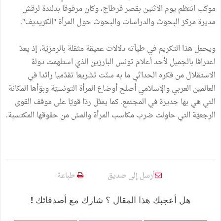
موكب انتظم يوم الاثنين بقصر قرطاج، وكان مرفوقا بدلندة لرقش
مديرة مركز البحوث والدراسات والبحوث حول المرأة "الكريديف".
ويحمل هذا التكريم في طياّته دلالات عميقة مثقلة بالرمزيّة، إذ يعدّ
اعترافا بالجميل لأحد أعلام تونس البارزين الذي استلهمت دولة
الاستقلال من فكره الحداثي ما به سنّت تشريعا تقدّميا رائدا في
العالمين العربي والإسلامي أصلح أوضاع المرأة التونسيّة وبوّأها المكانة
التي هي بها جديرة في المجتمع. كما يمثّل ردّا قويّا على موقف القوى
الرجعيّة التي حاولت ضرب مكاسب المرأة والمسّ من حقوقها المكتسبة.
أرسل إلى صديق
طباعة
هل أعجبك هذا المقال ؟ شارك مع أصدقائك !