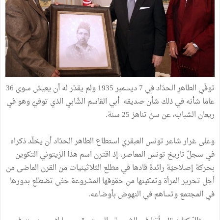
توفّي الطاهر الحدّاد في 7 ديسمبر 1935 ولم يقدّر له أن يعيش سوى 36
عاما شأنه في ذلك شأن صديقه أبي القاسم الشّابي الذي توفيّ وهو في
ريعان الشباب، عن سنّ تناهز 25 سنة.
وعلى غرار شاعر تونس العبقري استطاع الطاهر الحدّاد أن يخلّد ذكراه
في سجلّ تاريخ تونس المعاصر، إذ اقترن اسم هذا الزيتوني التكوين
بحركة إصلاحيّة رائدة قادها في مطلع الثلاثينيات من القرن الماضى من
أجل تحرير المرأة وتمكينها من حقوقها المشروعة حتّى تضطلع بدورها
في المجتمع وتساهم في النهوض بأوضاعه.