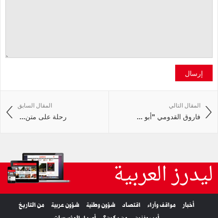
إرسال
المقال التالي
المقال السابق
فاروق القدومي "أبو ...
رحلة‭ ‬على‭ ‬متن‭ ...
ليدرز العربية
أخبار
مواقف وآراء
اقتصاد
شؤون وطنية
شؤون عربية
من التاريخ