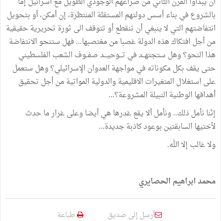
ان
يبدأوا
القرن
الثاني
من
صراعهم
الوجودي
الطويل
مع
اسرائيل
إما
بالشروع
في
بناء
أسس
دولتهم
المستقلة
المنتظرة،
إن
أمكن،
أو
بتحويل
انتفاضتهم
التي
لا
ينبغي
أن
تنقطع
أو
تتوقف
الى
ثورة
تحريرية
حقيقية
من
أجل
افتكاك
هذه
الدولة
غصبا
من
مغتصبها
...
فهل
ستنحو
الانتفاضة
هذا
النحو؟
وهل
ستجتهــد
في
تـــوحيـــد
صفــوف
الشعب
الفلسطيني
حتى
يقف
بكل
مكوناته
في
مواجهة
العدوان
الإسرائيلي؟
وهل
ستعمل
على
استغلال
المتغيرات
الاقليمية
والدولية
المواتية
من
أجل
تحقيق
أهدافها
الوطنية
النبيلة
المشروعة؟
...
إنّنا
نأمل
ذلك
..
ونأمل
ألا
يقع
غدرها
هي
أيضا
وعلى
غرار
ما
حدث
لأختيها
السابقتين
بوعود
كاذبة
جديدة
...
ولا
غالب
إلا
الله
.
محمد
ابراهيم
الحصايري
أرسل إلى صديق
طباعة