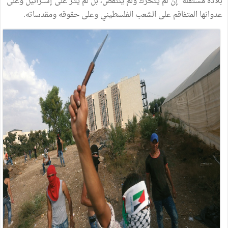
بلاده
مستقلة
إن
لم
يتحرك
ولم
ينتفض،
بل
لم
يثـر
على
إســرائيل
وعلى
عدوانها
المتفاقم
على
الشعب
الفلسطيني
وعلى
حقوقه
ومقدساته
.