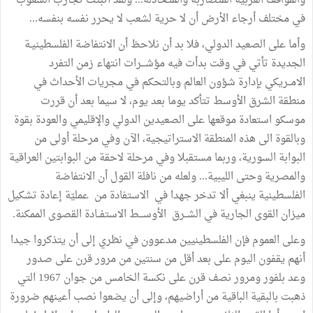
والمواقف
العربية
المتضاربة
والمتخاذلة
...
ولقد
أثبتت
تجارب
الشعوب
في
مختلف
أرجاء
الأرض
أن
لا
حرية
لشعب
لا
يحرر
نفسه
بنفسه
...
وأما
على
الصعيد
الدولي،
فلا
بد
أن
نلاحظ
أن
الانتفاضة
الفلسطينيـة
الجديدة
تأتي
في
وقت
بدأت
فيه
مؤشـــرات
انتهاء
زمن
التفرد
الامــريكي
بإدارة
شؤون
العالم
وبالتحكم
في
مجريات
الأحداث
في
منطقة
الشرق
الأوسط
تتأكد
يوما
بعد
يوم،
لا
سيما
بعد
أن
قررت
موسكو
استعادة
موقعها
على
الصعيدين
الدولي
والإقليمي
والعودة
بقوة
وبالقوة
الى
هذه
المنطقة
الاستراتيجية،
الآن
وفي
مرحلة
أولى
من
البوابة
السورية،
وربما
مستقبلا
وفي
مرحلة
لاحقة
من
البوابتين
العراقية
والمصرية
وحتى
الليبية
...
ولعله
من
نافلة
القول
أن
الانتفاضة
الفلسطينية
ينبغي
ألا
تدخر
جهدا
في
الاستفادة
من
عمليّة
إعادة
تشكيل
ميزان
القوى
الجارية
في
الشــرق
الأوســـط
الاستفــادة
القصوى
الممكنة
.
وعلى
العموم
فإن
الفلسطينيين
مدعوون
في
نظري
إلى
أن
يتذكروا
جيدا
أنهم
يقفون
اليوم
على
بعد
أقل
من
سنتين
من
مرور
قرن
على
صدور
وعد
بلفور
ومرور
نصف
قرن
على
نكسة
الخامس
من
جوان
1967
التي
ذهبت
بالبقية
الباقية
من
أراضيهم،
وإلى
أن
يضعوا
نصب
أعينهم
ضرورة