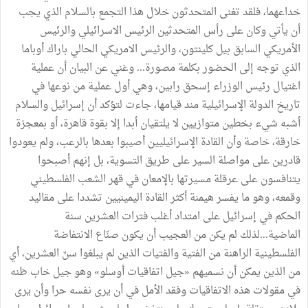
خداعهما،
فلقد
تغنى
المتحدثون
خلال
هذا
التجمع
بالسلام
الذي
يجب
أن
يأتي
وكان
على
رأس
المتحدثين
الرئيس
الاسرائيلي
والرئيس
الأمريكي
السابق
بيل
كلينتون،
والرئيس
الامريكي
الحالي
باراك
أوباما
الذي
توجه
إلى
الحضور
بكلمة
مصورة
...
وغني
عن
البيان
أن
عملية
اغتيال
رئيس
الوزراء
إسحق
رابين،
وهي
أول
عملية
من
نوعها
في
تاريخ
الدولة
الإسرائيلية
مند
قيامها،
جاءت
لتؤكد
أن
إسرائيل
والسلام
أشبه
شيء
بخطين
متوازيين
لا
يلتقيان
أبدا
إلا
بقوة
قاهرة،
أو
بمعجزة
خارقة،
خاصة
وأن
القادة
الإسرائيليين
أصيبوا
بعدها
بالرعب،
ولم
يعودوا
قادرين
على
مواصلة
السير
على
طريق
التسوية،
بل
إنهم
أصبحوا
يتنافسون
على
عرقلة
مسيرتها
بالإمعان
في
قهر
الشعب
الفلسطيني
وقمعه،
وهو
ما
يفسر
هيمنة
أكثر
القادة
اليمينيين
تشددا
على
مقاليد
الحكم
في
إسرائيل
على
امتداد
أغلب
فترات
العشرين
سنة
الماضية
...
لذلك
لم
يكن
من
العجيب
أن
يكون
صنّاع
الانتفاضة
الفلسطينية
الراهنة
من
الفتية
والفتيات
الذين
لم
يبلغوا
سنّ
العشرين،
أي
من
الذين
يمكن
أن
نسميهم
«
جيل
اتفاقيات
أوسلو
»
وهو
جيل
خاب
ظنه
في
مقولات
هذه
الاتفاقيات
وفقد
الأمل
في
أن
يرى
نفسه
حرا
وأن
يرى