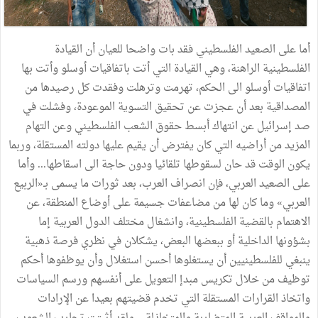
أما
على
الصعيد
الفلسطيني
فقد
بات
واضحا
للعيان
أن
القيادة
الفلسطينية
الراهنة،
وهي
القيادة
التي
أتت
باتفاقيات
أوسلو
وأتت
بها
اتفاقيات
أوسلو
الى
الحكم،
تهرمت
وترهلت
وفقدت
كل
رصيدها
من
المصداقية
بعد
أن
عجزت
عن
تحقيق
التسوية
الموعودة،
وفشلت
في
صد
إسرائيل
عن
انتهاك
أبسط
حقوق
الشعب
الفلسطيني
وعن
التهام
المزيد
من
أراضيه
التي
كان
يفترض
أن
يقيم
عليها
دولته
المستقلة،
وربما
يكون
الوقت
قد
حان
لسقوطها
تلقائيا
ودون
حاجة
الى
اسقاطها
...
وأما
على
الصعيد
العربي،
فإن
انصراف
العرب،
بعد
ثورات
ما
يسمى
بـ«الربيع
العربي
»
وما
كان
لها
من
مضاعفات
جسيمة
على
أوضاع
المنطقة،
عن
الاهتمام
بالقضية
الفلسطينية،
وانشغال
مختلف
الدول
العربية
إما
بشؤونها
الداخلية
أو
ببعضها
البعض،
يشكلان
في
نظري
فرصة
ذهبية
ينبغي
للفلسطينيين
أن
يستغلوها
أحسن
استغلال
وأن
يوظفوها
أحكم
توظيف
من
خلال
تكريس
مبدإ
التعويل
على
أنفسهم
ورسم
السياسات
واتخاذ
القرارات
المستقلة
التي
تخدم
قضيتهم
بعيدا
عن
الإرادات