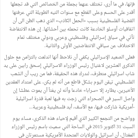
فإنها،
في
ما
أرى،
تختلف
عنهما
بجملة
من
الخصائص
التي
قد
تجعلها
أقدر
على
الحسم
وعلى
القطع
مع
سنوات
التيه
الطويلة
التي
عرفتها
القضية
الفلسطينية
بسبب
«
الحمل
الكاذب
»
الذي
ذهب
الظن
الى
أن
اتفاقيات
أوسلو
الخادعة
كانت
تحمله
بين
أحشائها
.
إن
هذه
الانتفاضة
تأتي
في
سياق
إسرائيلي
وفلسطيني
وعربي
ودولي
مختلف
تمام
الاختلاف
عن
سياقي
الانتفاضتين
الأولى
والثانية
.
فعلى
الصعيد
الإسرائيلي
يكفي
أن
نلاحظ
أنها
اندلعت
بالتزامن
مع
حلول
الذكرى
العشرين
لاغتيال
رئيس
الوزراء
الاسرائيلي
إسحق
رابين
على
يد
شاب
اسرائيلي
متطرف،
لندرك
هذه
الحقيقة،
فما
من
ريب
أن
الشعب
الفلسطيني
تيقن
اليوم
بشكل
قاطع
من
أنه
لم
يكن،
على
امتداد
العقدين
الأخيرين،
يطارد
إلا
«
سرابا
»
خادعا
وأنه
لن
يفتأ
أن
يموت
عطشا
إن
واصل
السير
في
الصحراء
التي
زجت
به
فيها
لعبة
قذرة
اسرائيلية
-
أمريكية
شاركت
فيها،
مع
الأسف،
أيد
فلسطينية
وعربية
...
وواضح
من
التجمع
الكبير
الذي
أقيم
لإحياء
هذه
الذكرى،
مساء
يوم
السبت
31
اكتوبر
2015
في
الساحة
التي
سميت
باسم
رئيس
الوزراء
المغتال،
أن
اسرائيل
والولايات
المتحدة
الأمريكية
مستمرتان
في