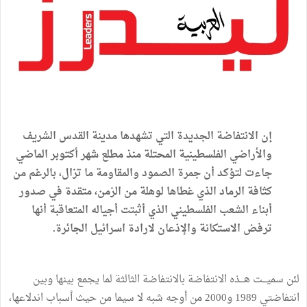
إن
الانتفاضة
الجديدة
التي
تشهدها
مدينة
القدس
الشريف
والأراضي
الفلسطينية
المحتلة
منذ
مطلع
شهر
أكتوبر
الماضي
جاءت
لتؤكد
أن
جمرة
الصمود
والمقاومة
ما
تزال،
بالرغم
من
كثافة
الرماد
الذي
غطاها
لوهلة
من
الزمن،
متقدة
في
صدور
أبناء
الشعب
الفلسطيني
الذي
أثبتت
أجياله
المتعاقبة
أنها
ترفض
الاستكانة
والإذعان
لارادة
اسرائيل
الجائرة
.
لئن
سميـــت
هـــذه
الانتفاضة
بالانتفاضة
الثالثة
لما
يجمع
بينها
وبين
انتفاضتي
1989
و2000
من
أوجه
شبه
لا
سيما
من
حيث
أسباب
اندلاعها،