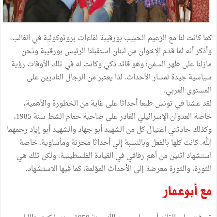
كما
كانت
لنا
مع
الزعيم
الحبيب
بورقيبة
لقاءات
بروتوكولية
في
الغالب
.
وأذكر
أنه
لما
قدم
الإخوان
من
لبنان
استقبلنا
الرئيس
بورقيبة
ونحن
مازلنا
على
ظهر
السفن؛
وهو
قائد
ذكي
وكانت
له
في
تلك
الأوقات
رؤية
سياسية
جيدة
لمسار
الأحداث
.
لذا
يعتبر
من
الرجال
النادرين
على
المستوى
العربي
.
لقد
عشنا
في
تونس
طبعا
أحداثا
على
غاية
من
الخطورة
والأهمية،
خاصة
العدوان
الإسرائيلي
الغادر
على
ضاحية
حمام
الشط
سنة
1985،
وكذلك
حادثتي
اغتيال
كل
من
الشهيد
أبو
جهاد
والشهيد
أبو
إياد
رحمهما
الله
.
كانت
كلها
بالفعل
وبالنسبة
إلي
أحداثا
محزنة
ومأساوية،
خاصة
استشهاد
اثنين
من
أهم
رفاقي
في
القيادة
الفلسطينية
.
ولكن
تلك
هي
الثورة،
والثورة
معرضة
إلى
الأحداث
المؤلمة،
كما
فيها
الاستشهاد
.
مع
أبوعمار