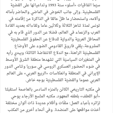
سيّما
اتفاقيات
«
أسلو
»
سنة
1993
وتداعياتها
على
القضيّة
الفلسطينية
.
وإلى
جانب
الخوض
في
الماضي
والحاضر
بآماله
وآلامه،
واستحضار
ما
ظلّ
عالقا
في
الذاكرة
من
إقامته
في
تونس
لمدّة
تناهز
الثلاثة
وثلاثين
عاما
ولقاءاته
بعديد
القادة
العرب
والزعماء
في
العالم،
فضلا
عن
الدور
الذي
قام
به
في
المحافل
العربيّة
والدوليّة
للدفاع
عن
الحقوق
الفلسطينيّة
المشروعة،
يلقي
فاروق
القادومي
الضوء
على
الأوضاع
الفلسطينيّة
الراهنة،
مع
اندلاع
الانتفاضة
الثالثة؛
ويبدي
رأيه
في
المتغيّرات
السياسيّة
التي
تشهدها
منطقة
الشرق
الأوسط
في
ضوء
الحضور
العسكري
الروسي
في
سوريا
وتنامي
الدور
الإيراني
في
المنطقة
وانعكاسات
«
الربيع
العربي
»
على
العالم
العربي
عموما
والقضيّة
الفلسطينيّة
بوجه
خاصّ
.
في
مكتبه
التاريخي
الكائن
بالمنزه
السادس
بالعاصمة
استقبلنا
«
أبو
اللطف
»
بلطفه
المعهود
.
مكتبه
المتّسع
الأرجاء
يوحي
لزائره
بأعباء
العمل
:
ملفّات
وأقلام
عديدة
ذات
ألوان
مختلفة
أخذت
مواقعها
على
المنضدة
.
وفي
أنحاء
أخرى
من
المكتب