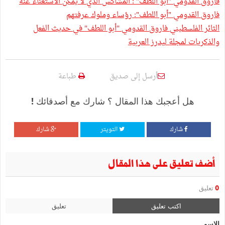
فاروق القدومي "أبو اللطف" : المشاكس الذي لا يمكن الاستغناء عنه
فاروق القدومي "أبو اللطف": رؤساء وملوك عرفتهم
‬والذكريات لمجلة ليدرز العربية
أرسل إلى صديق
طباعة
هل أعجبك هذا المقال ؟ شارك مع أصدقائك !
شارك
التويتر
شارك
أضف تعليق على هذا المقال
0
تعليق
اكتب تعليق
تعليق
الإسم