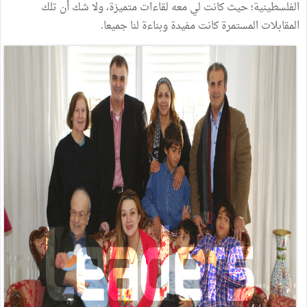
الفلسطينية؛
حيث
كانت
لي
معه
لقاءات
متميزة،
ولا
شك
أن
تلك
المقابلات
المستمرة
كانت
مفيدة
وبناءة
لنا
جميعا
.