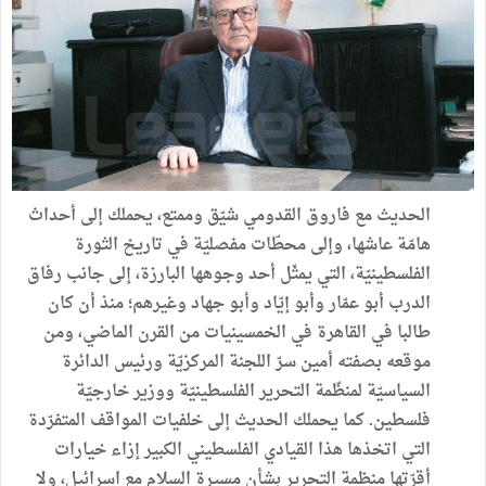
الحديث
مع
فاروق
القدومي
شيّق
وممتع،
يحملك
إلى
أحداث
هامّة
عاشها،
وإلى
محطّات
مفصليّة
في
تاريخ
الثورة
الفلسطينيّة،
التي
يمثّل
أحد
وجوهها
البارزة،
إلى
جانب
رفاق
الدرب
أبو
عمّار
وأبو
إيّاد
وأبو
جهاد
وغيرهم؛
منذ
أن
كان
طالبا
في
القاهرة
في
الخمسينيات
من
القرن
الماضي،
ومن
موقعه
بصفته
أمين
سرّ
اللجنة
المركزيّة
ورئيس
الدائرة
السياسيّة
لمنظّمة
التحرير
الفلسطينيّة
ووزير
خارجيّة
فلسطين
.
كما
يحملك
الحديث
إلى
خلفيات
المواقف
المتفرّدة
التي
اتخذها
هذا
القيادي
الفلسطيني
الكبير
إزاء
خيارات
أقرّتها
منظمة
التحرير
بشأن
مسيرة
السلام
مع
اسرائيل،
ولا