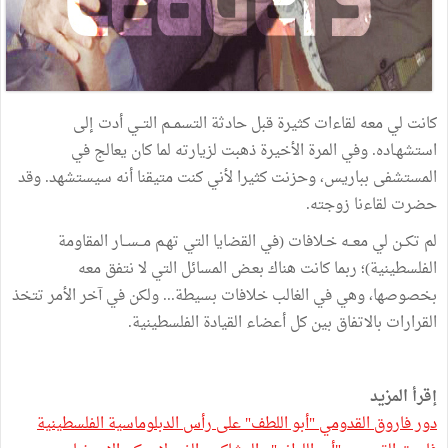
كانت
لي
معه
لقاءات
كثيرة
قبل
حادثة
التسمــم
التــي
أدت
إلى
استشهـاده
.
وفي
المرة
الأخيرة
ذهبت
لزيارته
لما
كان
يعالج
في
المستشفى
بباريس،
وحزنت
كثيرا
لأني
كنت
متيقنا
أنه
سيستشهد
.
وقد
حضرت
لقاءنا
زوجته
.
لم
تكــن
لي
معــه
خـلافات
(
في
القضايا
التي
تهـم
مــســار
المقاومة
الفلسطينية
)
؛
ربما
كانت
هناك
بعـض
المسائل
التي
لا
نتفق
معه
بخصوصها،
وهي
في
الغالب
خلافات
بسيطة
...
ولكن
في
آخر
الأمر
تتخذ
القرارات
بالاتفاق
بين
كل
أعضاء
القيادة
الفلسطينية
.
إقرأ المزيد
دور فاروق القدومي "أبو اللطف" على رأس الدبلوماسية الفلسطينية