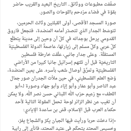
صفّفت
مطبوعات
ووثائق
..
التاريخ
البعيد
والقريب
حاضر
بقوّة
في
فضاء
مزدحم
باللوحات
والصور
.
صورة
المسجد
الأقصى،
أولى
القبلتين
وثالث
الحرمين،
تتوسّط
الجدار
الذي
تتصدّر
أمامه
المنضدة،
فتجعل
فاروق
القدومي
يرحل
بوجدانه
في
كلّ
آن
وحين
إلى
مدينة
يتطلّع
كلّ
عربي
وكلّ
مسلم
إلى
زيارتها،
عاصمةَ
الدولة
الفلسطينيّة
المستقلّة
.
وعلى
جدار
جانبي،
علّقت
خارطة
فلسطين
التاريخيّة
قبل
أن
تلتهم
إسرائيل
جانبا
كبيرا
من
الأراضي
الفلسطينيّة
وتمزّق
أوصال
شعب
بأسره
.
على
يمين
المنضدة،
وُضع
العلم
الفلسطيني،
في
حين
ملأت
الجدران
صور
جمال
عبد
الناصر
وأبو
عمّار
وأبو
إيّاد
وأبو
جهاد
وصورة
لـ«أبو
اللطف
»
مع
زعيم
حزب
الله
اللبناني
حسن
نصر
الله
.
ولا
يمكن
أن
تغيب
عن
نظر
الزائر
لوحة
تحمل
المقولة
التالية
لأحد
حكماء
العرب
قبل
الإسلام،
قسّ
بن
ساعدة
الإيادي
:
«
إذا
دخلت
حربا
ورأيت
فيها
الجبان
يكرّ
والشجاع
يفرّ،
وخسيس
المحتد
يتحكّم
في
عتيد
المحتد،
فانأى
إلى
رابية