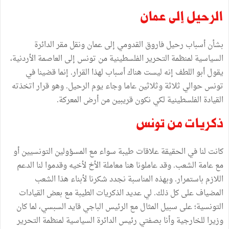
الرحيل
إلى
عمان
بشأن
أسباب
رحيل
فاروق
القدومي
إلى
عمان
ونقل
مقر
الدائرة
السياسية
لمنظمة
التحرير
الفلسطينية
من
تونس
إلى
العاصمة
الأردنية،
يقول
أبو
اللطف
إنه
ليست
هناك
أسباب
لهذا
القرار
.
إنما
قضينا
في
تونس
حوالي
ثلاثة
وثلاثين
عاما
وجاء
يوم
الرحيل
.
وهو
قرار
اتخذته
القيادة
الفلسطينية
لكي
نكون
قريبين
من
أرض
المعركة
.
ذكريات
من
تونس
كانت
لنا
في
الحقيقة
علاقات
طيبة
سواء
مع
المسؤولين
التونسيين
أو
مع
عامة
الشعب
.
وقد
عاملونا
هنا
معاملة
الأخ
لأخيه
وقدموا
لنا
الدعم
اللازم
باستمرار
.
وبهذه
المناسبة
نجدد
شكرنا
لأبناء
هذا
الشعب
المضياف
على
كل
ذلك
.
لي
عديد
الذكريات
الطيبة
مع
بعض
القيادات
التونسية؛
على
سبيل
المثال
مع
الرئيس
الباجي
قايد
السبسي،
لما
كان
وزيرا
للخارجية
وأنا
بصفتي
رئيس
الدائرة
السياسية
لمنظمة
التحرير