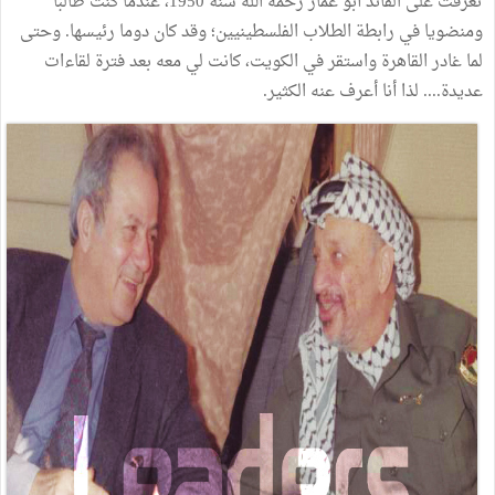
تعرفت
على
القائد
أبو
عمار
رحمه
الله
سنة
1950،
عندما
كنت
طالبا
ومنضويا
في
رابطة
الطلاب
الفلسطينيين؛
وقد
كان
دوما
رئيسها
.
وحتى
لما
غادر
القاهرة
واستقر
في
الكويت،
كانت
لي
معه
بعد
فترة
لقاءات
عديدة
....
لذا
أنا
أعرف
عنه
الكثير
.