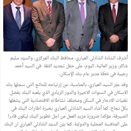
ٲشرف السّادة الشاذلي العياري، محافظ البنك المركزي، والسيّد سليم
شاكر، وزير المالية، اليوم، على حفل تجديد الثقة في السيد ٲحمد
رجيبة في خطّة مدير عام بنك الإسكان.
وقد عبّر السيد العياري، بالمناسبة، عن إرتياحه للنتائج التي سجلها بنك
الاسكان في السنوات الاخيرة والدور الريادي الذي يلعبه البنك بفضل
تقنيات الادخار في السكن ومختلف نشاطاته الاقتصادية التي يشغلها
بكلّ نجاح. كما ٲشاد السيد الشاذلي العياري بخبرة اطارات البنك في
الصيرفة، مؤكدا ضرورة مزيد العمل من اجل تطوير البنك ليكون قادرا
على المنافسة المحلية والدوليّة. كما بيّن السيّد الشاذلي العياري ان البنك