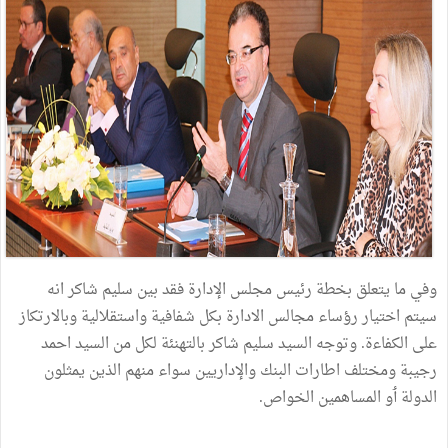
وفي ما يتعلق بخطة رئيس مجلس الإدارة فقد بين سليم شاكر انه
سيتم اختيار رؤساء مجالس الادارة بكل شفافية واستقلالية وبالارتكاز
على الكفاءة. وتوجه السيد سليم شاكر بالتهنئة لكل من السيد احمد
رجيبة ومختلف اطارات البنك والإداريين سواء منهم الذين يمثلون
الدولة ٲو المساهمين الخواص.