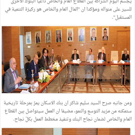
يجسم اليوم الشراكة بين القطاع العام والخاص داعيا البنوك الاخرى
للسير على منواله ومؤكدا ان "المال العام والخاص هو ركيزة التنمية في
المستقبل".
ومن جانبه صرح السيد سليم شاكر ان بنك الاسكان يمرّ بمرحلة تاريخية
ستمكنه من مزيد التوسع والنمو، مضيفا ان العمل سيتواصل بين القطاع
العام والخاص لضمان نجاح البنك وتنفيذ مخطط العمل بكلّ نجاح.