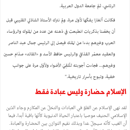
الرئاسي، ثمّ جامعة الدول العربية.
فكانت ألغازا يفكّها لأول مرة، ولم نترك الأستاذ الشاذلي القليبي قبل
أن يخصّنا بذكريات انطبعت في ذهنه عن عدد من الملوك والرؤساء
العرب وغيرهم بدءا من الملك فيصل إلى الرئيس جمال عبد الناصر
والعقيد معمّر القذافي والرئيس حافظ الأسد و «القائد» صدّام حسين
وغيرهم... فجاءت أجوبته لتُلقِيَ الأضواء ولأوّل مرة على جوانب
خفية، وتبوح بأسرار تاريخية."
الإسلام حضارة وليس عبادة فقط
لقد نهى الإسلام عن الغلوّ في العبادات والتخلّ عن المكارم وجاء الدّين
الإسلامي الحنيف موصيا باعتبار الحياة الدنيوية كأنّها باقية أبدا، فيما
أن الغيب كأنّه سيحِلّ غدا وبذلك نقيم التوازن بين الحضارة والعبادة.