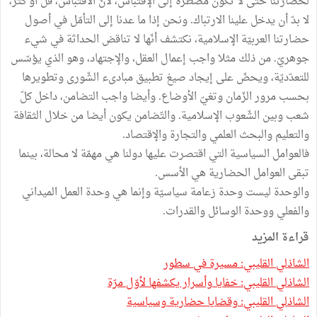
لحضارتنا حتى لا تكون مضطرّة إلى الإقتباس، لأنّ الاقتباس، قلّ أو كثر،
لا بدّ أن يدخل علينا الارتباك. ونحن إذا ما عدنا إلى التأمّل في أصول
حضارتنا العربيّة الإسلامية، نكتشف أنّها لا تناقض الحداثة في شيء
جوهريّ. من ذلك مثلا واجب إعمال العقل، والإجتهاد، وهو الذي يؤسّس
للتعدّديّة، ويحضّ على إيجاد صيغ تطبيق مبادىء الشّورى وتطويرها
بحسب مرور الزّمان وتغيّ الأوضاع. وأيضا واجب التضامن، داخل كلّ
شعب وبين الشّعوب الإسلامية. والتّضامن يكون أيضا من خلال الثقافة
والتعليم والبحث العلمي والتجارة والإقتصاد.
فالعوامل السياسية التي اقتصرت عليها دولنا هي مهمّة لا محالة، بينما
تبقى العوامل الحضارية هي الأسس.
والوحدة ليست وحدة زعامة سياسيّة وإنما هي وحدة العمل الميداني
والفعلي ووحدة الوسائل والقدرات.
قراءة المزيد
الشاذلي القليبي: مسيرة في سطور
الشاذلي القليبي: خفايا وأسرار يكشفها لأوّل مرّة
الشاذلي القليبي: وقضايا حضارية وسياسية