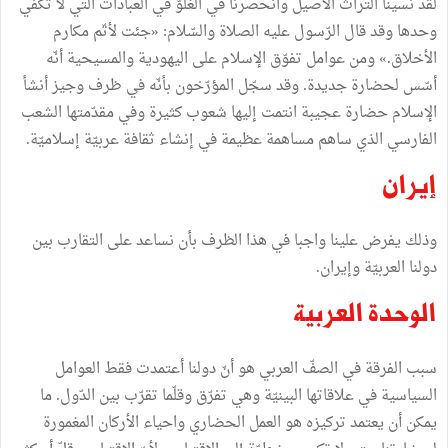
لقد نسينا التراث الأصيل وانحصرنا في الغلوّ في العبادات التي لا تكفي
وحدها وقد قال الرّسول عليه الصلاة والسّلام: «جئت لأتّم مكارم
الأخلاق.» ومن عوامل تفوّق الإسلام على اليهودية والمسيحية أنّه
أسّس لحضارة جديدة. وقد سجّل المؤرّخون بأنّه في ظرف وجيز أنشأ
الإسلام حضارة عجيبة انتمت إليها شعوب كثيرة وفي مقدّمتها الشعب
الفارسي الذي ساهم مساهمة عظيمة في إنشاء ثقافة عربيّة إسلاميّة.
إيران
وذلك يفرض علينا واجبا في هذا الظرف بأن نساعد على التقارب بين
دولنا العربيّة وإيران.
الوحدة العربية
سبب الفرقة في الصفّ العربي هو أنّ دولنا أعتمدت فقط العوامل
السياسية في علاقاتها البينيّة وهي تفرّق وقلّما تقرّب بين الدّول. ما
يمكن أن يعتمد تركيزه هو العمل الحضاري واحياء الأركان المغمورة