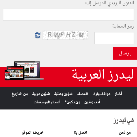
العنون البريدي للمرسل إليه
رمز الحماية
إرسال
ليدرز العربية
أخبار
مواقف وآراء
اقتصاد
شؤون وطنية
شؤون عربية
من التاريخ
أدب وفنون
من يكون؟
أصداء المؤسسات
في ليدرز
من نحن
اتصل بنا
خريطة الموقع