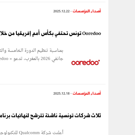
أصداء المؤسسات
- 2025.12.22
Ooredoo تونس تحتفي بكأس أمم إفريقيا من خلال مهرجان منطقة المشجعين "دار الفوت"
جانفي 2026 بالمغرب، تدعو « Ooredoo تونس » عشّاق كرة القدم إلى عيش هذا الحدث ...
أصداء المؤسسات
- 2025.12.18
ثلاث شركات تونسية ناشئة تترشح لنهائيات برنامج Qualcomm "صُنع في أفريقيا 25
أعلنت شركة mm