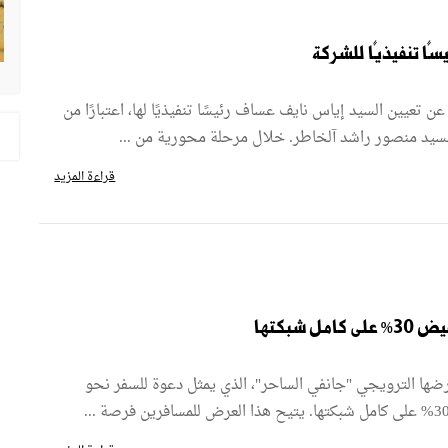
Oo تونس اليوم عن تعيين السيد إياس نايف عساف رئيسًا تنفيذيًا لها، اعتبارًا من
قراءة المزيد
بكتها
 نوفلار مع بداية سنة 2026 عرضها الترويجي "جانفي الساحر"، الذي يمثل دعوة للسفر نحو