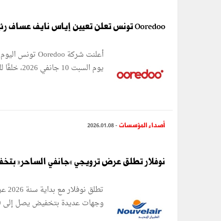
Ooredoo تونس تعلن تعيين إياس نايف عساف رئيسًا تنفيذيًا للشركة
أعلنت شركة redoo
يوم السبت 10 جانفي 2026، خلفًا للسيد منصور راشد آلخاطر. خلال مرحلة محورية من ...
أصداء المؤسسات
- 2026.01.08
نوفلار تطلق عرض ترويجي «جانفي الساحر» بتخفيض 30% على كامل ش
تطلق
وجهات عديدة بتخفيض يصل إلى 30% على كامل شبكتها. يتيح هذا العرض للمسافرين فرصة ...