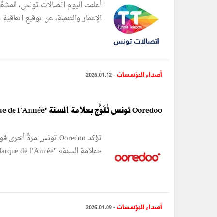
أعلنت اليوم اتصالات تونس، المشغّل
الإعمار والتنمية، عن توقيع اتفاقية
أصداء المؤسسات
- 2026.01.12
Ooredoo تونس تُتَوَّج بعلامة السنة "élue Marque de l’Année" للسنة الثانية على التوالي
تؤكد Ooredoo تونس مرةً
«علامة السنة» "élue Marque de l’Année" للسنة الثانية على ...
أصداء المؤسسات
- 2026.01.09