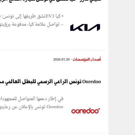
– تواصل علامة كيا، مدفوعة برؤيتها 
أصداء المؤسسات
- 2026.01.30
Ooredoo تونس الراعي الرسمي للبطل العالمي محمد خليل الجندوبي
في إطار دعمها المتواصل للمجهودات
Ooredoo تونس بالإعلان عن رعايتها الاستراتيجية للبطل محمد خليل الجندوبي، أحد ...