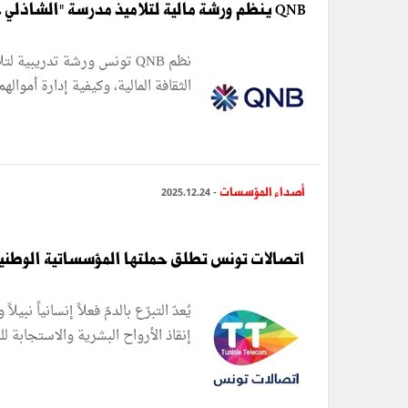
QNB ينظم ورشة مالية لتلاميذ مدرسة "الشاذلي خزندار" الابتدائية بالزهراء
نظم QNB تونس ورشة تدريبية 
الثقافة المالية، وكيفية إدارة أمواله
أصداء المؤسسات
- 2025.12.24
اتصالات تونس تطلق حملتها المؤسساتية الوطنية 
يُعدّ التبرّع بالدمّ فعلاً إنسانياً ن
إنقاذ الأرواح البشرية والاستجابة لل