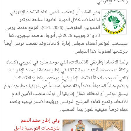
والاتحاد الإفريقي.
ومن المقرر أن يُنتخب الأمين العام للاتحاد الإفريقي
للاتصالات خلال الدورة العادية السابعة لمؤتمر
المندوبين المفوضين (CPL-2026)، المزمع عقدها يومي
23 و24 جويلية 2026 في أبوجا، عاصمة نيجيريا. كما
سينتخب المؤتمر أعضاء مجلس إدارة الاتحاد، وقد تقدمت تونس أيضاً
بترشحها لعضوية هذا المجلس.
ويُعدّ الاتحاد الإفريقي للاتصالات، الذي يوجد مقره في نيروبي (كينيا)،
وكالةً متخصصة أُنشئت سنة 1977 في إطار منظمة الوحدة الإفريقية
(التي أصبحت لاحقاً الاتحاد الإفريقي)، ويختص بقطاع الاتصالات.
ويضم حالياً 48 دولةً عضواً و43 عضواً منتسباً من إفريقيا وخارجها. ولم
يسبق لتونس أو لمنطقة شمال إفريقيا أن تولّت منصب الأمين العام
للاتحاد. وتمنح كفاءة المرشح التونسي ورؤيته الاستراتيجية وخطة
عمله فرصاً حقيقية للفوز بهذا المنصب.
وفي إطار حشد الدعم
للترشحات التونسية داخل