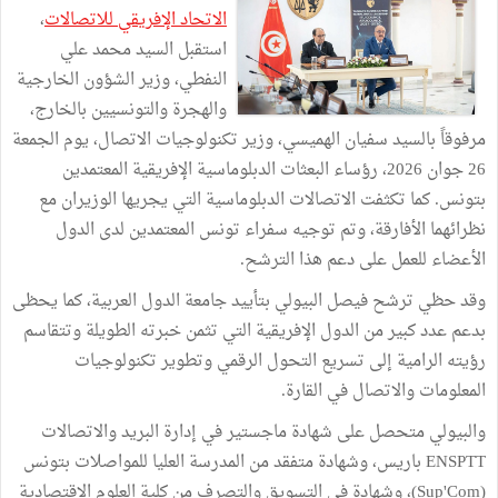
الاتحاد الإفريقي للاتصالات
،
استقبل السيد محمد علي
النفطي، وزير الشؤون الخارجية
والهجرة والتونسيين بالخارج،
مرفوقاً بالسيد سفيان الهميسي، وزير تكنولوجيات الاتصال، يوم الجمعة
26 جوان 2026، رؤساء البعثات الدبلوماسية الإفريقية المعتمدين
بتونس. كما تكثفت الاتصالات الدبلوماسية التي يجريها الوزيران مع
نظرائهما الأفارقة، وتم توجيه سفراء تونس المعتمدين لدى الدول
الأعضاء للعمل على دعم هذا الترشح.
وقد حظي ترشح فيصل البيولي بتأييد جامعة الدول العربية، كما يحظى
بدعم عدد كبير من الدول الإفريقية التي تثمن خبرته الطويلة وتتقاسم
رؤيته الرامية إلى تسريع التحول الرقمي وتطوير تكنولوجيات
المعلومات والاتصال في القارة.
والبيولي متحصل على شهادة ماجستير في إدارة البريد والاتصالات
ENSPTT باريس، وشهادة متفقد من المدرسة العليا للمواصلات بتونس
(Sup'Com)، وشهادة في التسويق والتصرف من كلية العلوم الاقتصادية