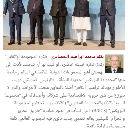
بقلم محمد ابراهيم الحصايري -
فكرة "مجموعة الإِثْنَتَيْنِ"
(G2) فكرة خبيثة خطيرة، لو كُتِبَ لها أن تتجسّد لأدّت إلى
تهميش أهم المجموعات الدولية القائمة في العالم وخاصة
منها "مجموعة البريكس" حديثة النشأة... فالرئيس الأمريكي غريب
الأطوار دونالد ترامب "الكافر" أصلا بالتعاون متعدّد الأطراف، والذي لا
يتورّع عن شن حروبه الاقتصادية على شركائه وأصدقائه في "مجموعة
السبع" (G7) و"مجموعة العشرين" (G20)، يريد تحطيم "مجموعة
البريكس" (BRICS) التي نشأت في حجر مبادرة "طريق الحرير
والحزام" للتبشير بعالم تعددي جديد تكون فيه للجنوب العالمي كلمة
مسموعة، وإرادة نافذة...