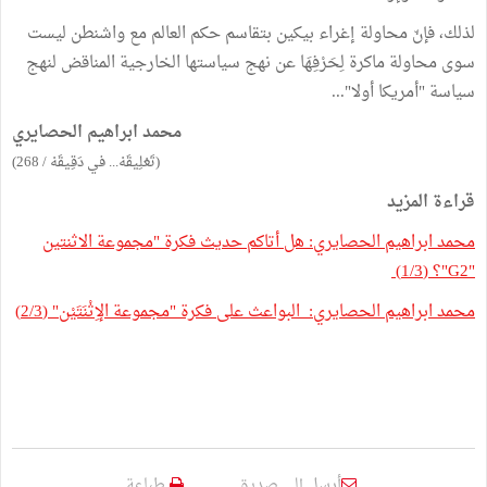
لذلك، فإنّ محاولة إغراء بيكين بتقاسم حكم العالم مع واشنطن ليست
سوى محاولة ماكرة لِحَرْفِهَا عن نهج سياستها الخارجية المناقض لنهج
سياسة "أمريكا أولا"...
محمد ابراهيم الحصايري
(تَعْلِيقَهْ... في دَقِيقَهْ / 268)
قراءة المزيد
محمد ابراهيم الحصايري: هل أتاكم حديث فكرة "مجموعة الاثنتين
"G2"؟ (1/3)
محمد ابراهيم الحصايري: البواعث على فكرة "مجموعة الإِثْنَتَيْن" (2/3)
أرسل إلى صديق
طباعة