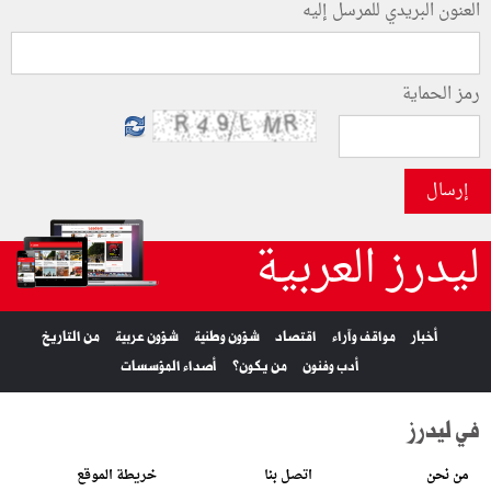
العنون البريدي للمرسل إليه
رمز الحماية
إرسال
ليدرز العربية
أخبار
مواقف وآراء
اقتصاد
شؤون وطنية
شؤون عربية
من التاريخ
أدب وفنون
من يكون؟
أصداء المؤسسات
في ليدرز
من نحن
اتصل بنا
خريطة الموقع