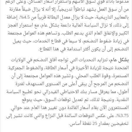
مدعوماً بأداء قوي لسوق الأسهم واستقرار أسعار المساكن. وعلى الرغم
من أن سوق العمل يشهد تباطؤاً تدريجياً، إلا أنه لا يزال ضيقاً مقارنة
بالمعايير التاريخية، حيث لا يزال معدل البطالة قريباً من 4.5%. إضافة
إلى ذلك، لا تزال السياسة المالية داعمة بشكل عام، مع استمرار العجز
الكبير والإنفاق العام الذي يدعم الطلب. وتساهم هذه العوامل مجتمعة
في زيادة ضغوط التضخم، لا سيما في قطاع الخدمات، حيث يميل
التضخم إلى أن يكون أكثر استدامة في هذا القطاع.
بشكل عام،
تتزايد التحديات التي تواجه آفاق التضخم في الولايات
المتحدة نتيجة للزيادة الأخيرة في أسعار الطاقة، والضغوط الجمركية
المستمرة، وقوة الطلب المحلي. وتشير هذه العوامل مجتمعة إلى أن
التضخم من المرجح أن يبقى أعلى من المستوى المستهدف لفترة
أطول، مما يعرقل مسار بنك الاحتياطي الفيدرالي نحو تطبيع السياسة
النقدية. ونتيجة لذلك، تم تعديل توقعات السوق، حيث يتوقع
المستثمرون الآن بقاء أسعار الفائدة دون تغيير هذا العام عند حوالي
3.75%، على عكس التوقعات السائدة قبل النزاع والتي كانت تشير إلى
تخفيضين بمقدار 25 نقطة أساس.