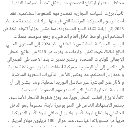
مخاطر استمرار ارتفاع التضخم، مما يشكل تحدياً للسياسة النقدية.
ثانياً،
برزت السياسة التجارية كمصدر مهم للضغوط التضخمية. فقد
أدت الرسوم الجمركية المرتفعة التي فرضتها الولايات المتحدة منذ عام
2025 إلى زيادة تكلفة السلع المستوردة، مما عكس جزئياً اتجاه انخفاض
التضخم الذي لوحظ خلال العام الماضي. وارتفع متوسط معدلات
الرسوم الجمركية الفعلية من 2.3% في عام 2024 إلى المستوى الحالي
البالغ 9.4%، حيث تمثل الواردات ما يقرب من 15% من الناتج المحلي
الإجمالي للولايات المتحدة. وتشير تقديرات بنك الاحتياطي الفيدرالي
في دالاس إلى أن الرسوم الجمركية أضافت ما يقرب من نقطة مئوية
واحدة إلى التضخم، مما يعكس كلاً من التأثيرات السعرية المباشرة
والآثار غير المباشرة عبر سلاسل التوريد المحلية. وهذا يشير إلى أن
السياسة التجارية تعمل الآن كمصدر مهم للضغوط التضخمية.
ثالثاً، لا يزال الطلب المحلي قوياً، مما يعزز ضغوط الأسعار الأساسية.
يستمر الاستهلاك الخاص في النمو بوتيرة ثابتة، مدعوماً بنمو الدخل
الحقيقي وارتفاع ثروة الأسر. ولا يزال صافي ثروة الأسر الأمريكية
قريباً من مستوياته القياسية، عند حوالي 180 تريليون دولار أمريكي،