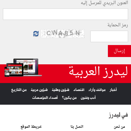
العنون البريدي للمرسل إليه
رمز الحماية
إرسال
ليدرز العربية
أخبار
مواقف وآراء
اقتصاد
شؤون وطنية
شؤون عربية
من التاريخ
أدب وفنون
من يكون؟
أصداء المؤسسات
في ليدرز
من نحن
اتصل بنا
خريطة الموقع