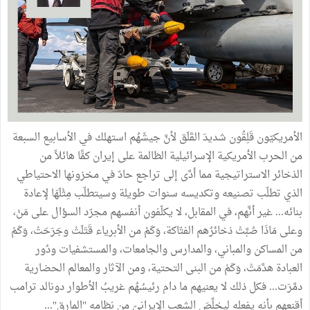
الأمريكيّون قَلِقُون شديدَ القَلَق لأنَّ جيشَهُم استهلك في الأسابيع السبعة
من الحرب الأمريكية الإسرائيلية الظالمة على إيران كمًّا هائلاً من
الذخائر الاستراتيجية مما أدَّى إلى تراجع حادّ في مخزونها الاحتياطي
الذي تطلّب تصنيعه وتكديسه سنوات طويلة وسيتطلّب مِثْلَهَا لإعادة
بنائه... غير أنَّهم، في المقابل، لا يكلّفون أنفسهم مجرّد السؤال على مَنْ،
وعلى مَاذَا صُبَّتْ ذخائرُهم الفتّاكة، وَكَمْ من الأبرياء قَتَلَتْ وجَرَحَتْ، وَكَمْ
من المساكن والمباني، والمدارس والجامعات، والمستشفيات ودُور
العبادة هدَّمَتْ، وَكَمْ من البنى التحتية، ومن الآثار والمعالم الحضارية
دمَّرَت... فكل ذلك لا يعنيهم ما دام رئيسُهُم غريبُ الأطوار دونالد ترامب
أقنعهم بأنه يفعله ليخلِّصَ الشعب الإيرانيّ من نظامه "المارق"...