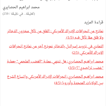
محمد ابراهيم الحصايري
(تَعْلِيقَهْ... في دَقِيقَهْ / 259)
قراءة المزيد
نماذج من انحرافات الإدراك الأمريكي: القلق من تآكل مخزون الذخائر
ولا قلق ممَّا تآكل فيه (1/5)
التمادي في تزويد إسرائيل بالذخائر نموذج آخر من نماذج انحرافات
الإدراك الأمريكي (2/5)
محمد ابراهيم الحصايري: هل تنتهي عملية "الغضب الملحمي" بعملية
"غضب تراجيدي"؟ (3/5)
محمد ابراهيم الحصايري: انحرافات الإدراك الأمريكي واتساع الشرخ
بين الولايات المتحدة وأوروبا (4/5)