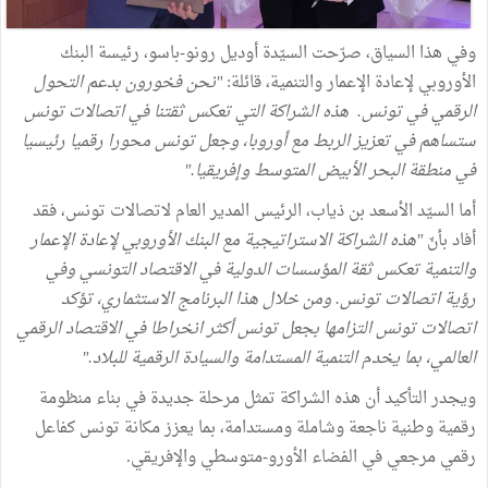
وفي هذا السياق، صرّحت السيّدة أوديل رونو-باسو، رئيسة البنك
الأوروبي لإعادة الإعمار والتنمية، قائلة:
"نحن فخورون بدعم التحول
الرقمي في تونس. هذه الشراكة التي تعكس ثقتنا في اتصالات تونس
ستساهم في تعزيز الربط مع أوروبا، وجعل تونس محورا رقميا رئيسيا
في منطقة البحر الأبيض المتوسط وإفريقيا."
أما السيّد الأسعد بن ذياب، الرئيس المدير العام لاتصالات تونس، فقد
أفاد بأنّ
"هذه الشراكة الاستراتيجية مع البنك الأوروبي لإعادة الإعمار
والتنمية تعكس ثقة المؤسسات الدولية في الاقتصاد التونسي وفي
رؤية اتصالات تونس. ومن خلال هذا البرنامج الاستثماري، تؤكد
اتصالات تونس التزامها بجعل تونس أكثر انخراطا في الاقتصاد الرقمي
العالمي، بما يخدم التنمية المستدامة والسيادة الرقمية للبلاد."
ويجدر التأكيد أن هذه الشراكة تمثل مرحلة جديدة في بناء منظومة
رقمية وطنية ناجعة وشاملة ومستدامة، بما يعزز مكانة تونس كفاعل
رقمي مرجعي في الفضاء الأورو-متوسطي والإفريقي.