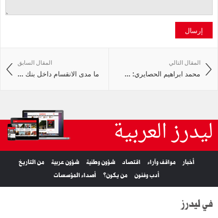
إرسال
المقال التالي
المقال السابق
محمد ابراهيم الحصايري: ...
ما مدى الانقسام داخل بنك ...
ليدرز العربية
أخبار
مواقف وآراء
اقتصاد
شؤون وطنية
شؤون عربية
من التاريخ
أدب وفنون
من يكون؟
أصداء المؤسسات
في ليدرز