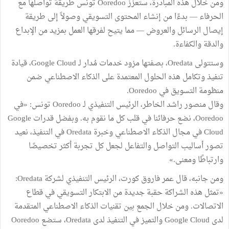
ومن خلال هذه المبادرة، ستعزز Ooredoo تونس طريقة تواصلها مع
الحرفاء — بدءًا من إنشاء المحتوى التسويقي وصولاً إلى طريقة
إيصال الرسائل والعروض — مما يتيح لفرقها العمل بمزيد من الإبداع
والدقة والكفاءة.
وستتولى Oredata، بصفتها مزود خدمات مُدار لـ Google Cloud، قيادة
تنفيذ وتكامل هذه الحلول المعتمدة على الذكاء الاصطناعي ضمن
منظومة التسويق في Ooredoo.
وقال منصور راشد الخاطر، الرئيس التنفيذي لـ Ooredoo تونس: «في
Ooredoo، نضع حرفائنا في قلب كل ما نقوم به. وبفضل قدرات Google
Cloud في مجال الذكاء الاصطناعي وخبرة Oredata في التنفيذ، نعيد
تصور أساليب التواصل والتفاعل لجعل كل تجربة أكثر تخصيصًا
وارتباطًا ومعنى.»
ومن جانبه، قال عمر فاروق كورت، الرئيس التنفيذي لشركة Oredata:
«تمثل هذه الشراكة حقبة جديدة من الابتكار التسويقي في قطاع
الاتصالات. ومن خلال الجمع بين تقنيات الذكاء الاصطناعي المتقدمة
لدى Google Cloud والتميز في التنفيذ لدى Oredata، ستضع Ooredoo