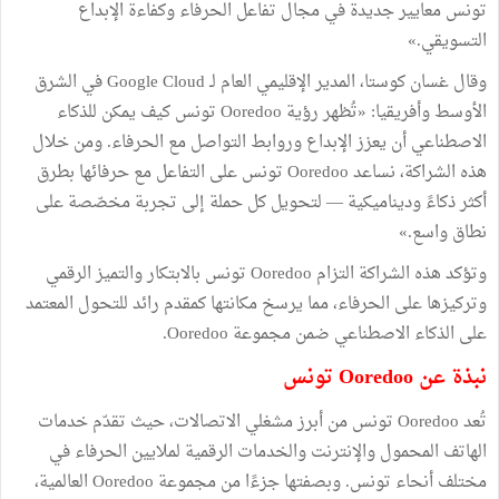
تونس معايير جديدة في مجال تفاعل الحرفاء وكفاءة الإبداع
التسويقي.»
وقال غسان كوستا، المدير الإقليمي العام لـ Google Cloud في الشرق
الأوسط وأفريقيا: «تُظهر رؤية Ooredoo تونس كيف يمكن للذكاء
الاصطناعي أن يعزز الإبداع وروابط التواصل مع الحرفاء. ومن خلال
هذه الشراكة، نساعد Ooredoo تونس على التفاعل مع حرفائها بطرق
أكثر ذكاءً وديناميكية — لتحويل كل حملة إلى تجربة مخصّصة على
نطاق واسع.»
وتؤكد هذه الشراكة التزام Ooredoo تونس بالابتكار والتميز الرقمي
وتركيزها على الحرفاء، مما يرسخ مكانتها كمقدم رائد للتحول المعتمد
على الذكاء الاصطناعي ضمن مجموعة Ooredoo.
نبذة عن Ooredoo تونس
تُعد Ooredoo تونس من أبرز مشغلي الاتصالات، حيث تقدّم خدمات
الهاتف المحمول والإنترنت والخدمات الرقمية لملايين الحرفاء في
مختلف أنحاء تونس. وبصفتها جزءًا من مجموعة Ooredoo العالمية،