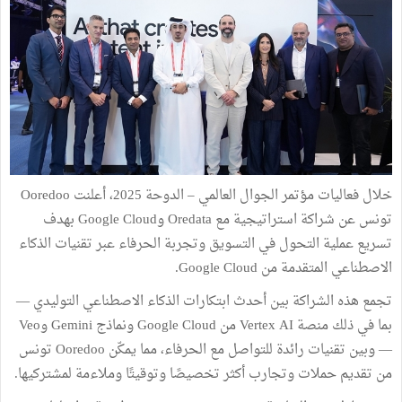
خلال فعاليات مؤتمر الجوال العالمي – الدوحة 2025، أعلنت Ooredoo
تونس عن شراكة استراتيجية مع Oredata وGoogle Cloud بهدف
تسريع عملية التحول في التسويق وتجربة الحرفاء عبر تقنيات الذكاء
الاصطناعي المتقدمة من Google Cloud.
تجمع هذه الشراكة بين أحدث ابتكارات الذكاء الاصطناعي التوليدي —
بما في ذلك منصة Vertex AI من Google Cloud ونماذج Gemini وVeo
— وبين تقنيات رائدة للتواصل مع الحرفاء، مما يمكّن Ooredoo تونس
من تقديم حملات وتجارب أكثر تخصيصًا وتوقيتًا وملاءمة لمشتركيها.