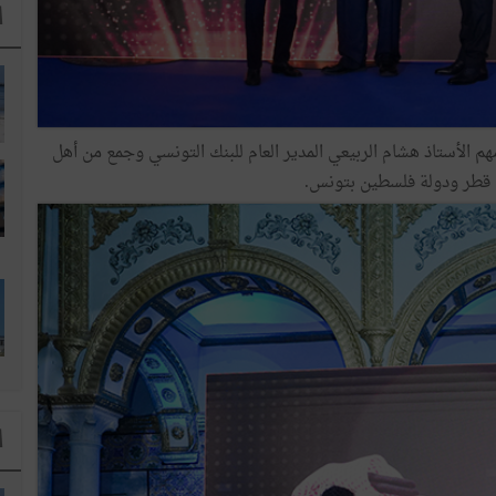
ا
 الأستاذ هشام الربيعي المدير العام للبنك التونسي وجمع من أهل
ة قطر ودولة فلسطين بتونس.
ا