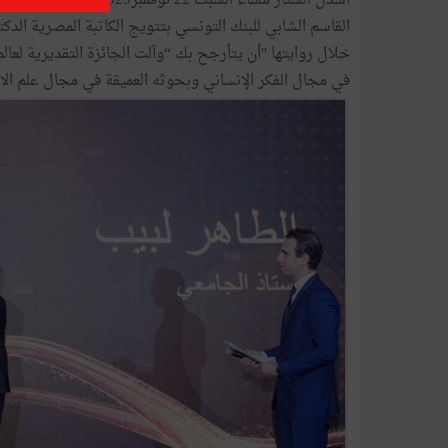
القاسم الشابي للبنك التونسي بتتويج الكاتبة المصرية الدك
خلال روايتها "أن يتأرجح بك “وآلت الجائزة التقديرية لعالم
في مجال الفكر الإنساني وبحوثه العميقة في مجال علم الا