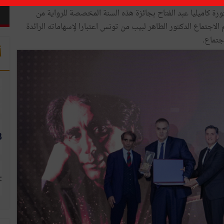
أسدل الستار مساء السبت 22 نوفمبر2025 بمركز الثقافة والفنون والآداب " القصر السعيد" على فعاليات الدورة 31 لجائزة أبو
تورة كاميليا عبد الفتاح بجائزة هذه السنة المخصصة للرواية من
 الاجتماع الدكتور الطاهر لبيب من تونس اعتبارا لإسهاماته الرائدة
جتماع.
أ