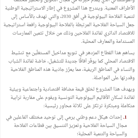
والمؤسساتي الذي يقدّم خبرته في مجال التكوين وتحفيز مختلف
الأطراف المعنية. ويندرج هذا المشروع في إطار الاستراتيجية الوطنية
لتنمية الفلاحة البيولوجية في أفق 2030، والتي تهدف بالأساس إلى
جعل السياحة الفلاحية المرتبطة بالفلاحة البيولوجية رافعة استراتيجية
للاقتصاد الدائري لفائدة الفلاحين وذلك من خلال تثمين الممارسات
المستدامة والمعارف المحلية.
يساهم هذا القطاع المزدهر في تنويع مداخيل المستغلّين مع تنشيط
الاقتصاد المحلي كما يوفّر آفاقًا جديدة للتشغيل، خاصّة لفائدة الشباب
والنساء في المناطق الريفية، مما يعزّز جاذبية هذه المناطق الفلاحية
وقدرتها على المواصلة.
ويهدف هذا المشروع لخلق قيمة مضافة اقتصادية واجتماعية وبيئية
لفائدة لسكان الأقاليم البيولوجية التونسية ويقوم على مقاربة ترابية
متكاملة ومبتكرة ترتكز على ثلاثة محاور رئيسية:
1.
إحداث هيكل دعم وطني يرمي إلى توحيد مختلف الفاعلين في
مجال السياحة الفلاحية وتعزيز التنسيق بين قطاعات الفلاحة
والسياحة والتنمية المحلية؛