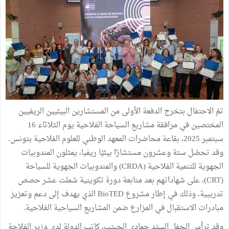
تمّ الاحتفال بتخرج الدفعة الأولى من المستشارين البيئيين الريفيين
المختصين في مرافقة مشاريع السياحة الفلاحية يوم الثلاثاء 16
سبتمبر 2025، بقاعة محاضرات المعهد الوطني للعلوم الفلاحية بتونس.
وقد تحصّل ستة وعشرون مستشارًا بيئيًا ريفيا، يمثلون المندوبيات
الجهوية للتنمية الفلاحية (CRDA) والمندوبيات الجهوية للسياحة
(CRT)، على شهاداتهم بعد متابعة دورة تكوينية شملت عشر حصص
تدريبية، وذلك في إطار مشروع BioTED الذي يهدف إلى دعم وتعزيز
مبادرات الاستقبال في المزارع ضمن المشاريع السياحية الفلاحية.
وقد ترأس الحفل السيّد حمادي الحبيّب، كاتب الدولة لدى وزير الفلاحة