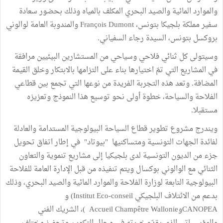
والموارد المائية والصيد البحري المكلف بالمياه وذلك بحضور سعادة
سفير مملكة بلجيكا بتونس، François Dumont والمندوبة العامة لوالوني
بروكسل بتونس، السيدة رجاء السفياني.
وسيتولى كل ثنائي فلاحي وسياحي من المستشارين البيئيين مرافقة
في المشاريع التي تمّ اختيارها بناء على التزامها بالابتكار وخلق القيمة
المضافة. وتعد هذه التجربة الفريدة من نوعها التي تجمع بين قطاعي
الفلاحة والسياحة، خطوة أولى نحو توسيع هذا النموذج وتعزيزه
مستقبلا.
ويندرج مشروع تطوير قطاع السياحة البيولوجية المستدامة والعادلة
لفائدة الجهات التونسية ومتساكنيها "بيوتاد" في إطار اتفاق تحويل
جزء من الديون التونسية لدى بلجيكيا إلى مشاريع تنموية والتعاون
الثنائي مع الوالوني بوكسال ويتم تنفيذه من قبل الإدارة العامة للفلاحة
البيولوجية التابعة لوزارة الفلاحة والموارد المائية والصيد البحري، وذلك
بدعم من الائتلاف البلجيكي Institut Eco-conseil) و
CANOPEAوAccueil Champêtre Wallonie )، الشريك الفني