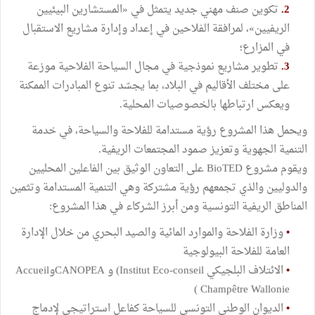
2.
تكوين صنف مهني جديد يتمثل في «المستشارين البيئيين
الريفيين»، لمرافقة الفلاحين في إعداد وإدارة مشاريع الاستقبال
في المزارع؛
3.
تطوير مشاريع نموذجية في مجال السياحة الفلاحية موزعة
على مختلف الأقاليم في البلاد، بما يجسّد تنوع المبادرات الممكنة
ويعكس ارتباطها بالخصوصيات المحلية.
ويحمل هذا المشروع رؤية مستدامة للفلاحة والسياحة، في خدمة
التنمية الجهوية وتعزيز صمود المجتمعات الريفية.
ويقوم مشروع BioTED على التعاون الوثيق بين الفاعلين المحليين
والدوليين والذي تجمعهم رؤية مشتركة وهي التنمية المستدامة وتثمين
المناطق الريفية التونسية ومن أبرز الشركاء في هذا المشروع:
•
وزارة الفلاحة والموارد المائية والصيد البحري من خلال الإدارة
العامة للفلاحة البيولوجية
•
الائتلاف البلجيكي Institut Eco-conseil) و CANOPEAوAccueil
Champêtre Wallonie )
•
الديوان الوطني التونسي للسياحة كفاعل استراتيجي لإدماج