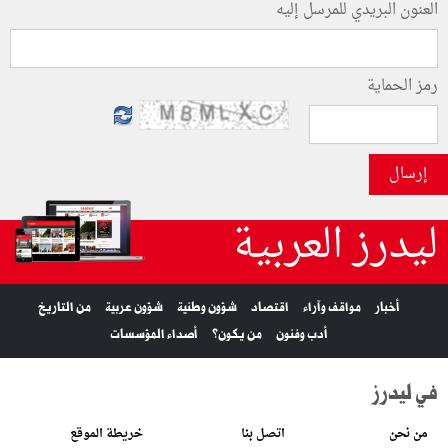
العنون البريدي للمرسل إليه
رمز الحماية
إرسال
ليدرز العربية
أخبار
مواقف وآراء
اقتصاد
شؤون وطنية
شؤون عربية
من التاريخ
أدب وفنون
من يكون؟
أصداء المؤسسات
في ليدرز
من نحن
اتصل بنا
خريطة الموقع