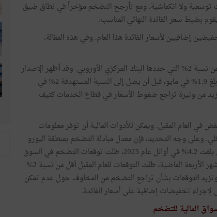
يست توسعية ولا انكماشية. ومع تأرجح التضخم مؤخراً في نطاق ضيق
ضين إضافيين لأسعار الفائدة هذا العام. وفي هذه المقالة،
هناك احتمال متزايد بأن يقل التضخم بشكل ملموس عن نسبة 2% التي حددها البنك المركزي الأوروبي. وقد أظهر الإصدار
الأخير لبيانات أسعار المستهلك أن معدل التضخم الرئيسي بلغ 1.9% في مايو، قبل أن يصل إلى النسبة المستهدفة 2% في
يزيد من وتيرة تراجع ضغوط الأسعار في قطاع الخدمات كثيف
 في العام المقبل. ويمكن للأدوات المالية أن توفر معلومات
لكلي. وعلى وجه التحديد، فإن معدل مبادلة التضخم بمنطقة اليورو
يكشف توقعات المستثمرين بشأن التضخم. منذ الذروة التي بلغت 4.2% في أوائل عام 2023، ظلت توقعات التضخم في السوق
تسير في اتجاه هبوطي، بيد أنه غير منتظم. وعلى مدى الأشهر الأربعة الماضية، ظلت التوقعات للعام المقبل أقل من نسبة 2%
دفة، بعد أن وصلت إلى مستوى منخفض بلغ 1.2%. وتزيد التوقعات بشأن تراجع التضخم من المخاوف حول عدم تمكن
 لإجراء تخفيضات إضافية على أسعار الفائدة.
واق المالية للتضخم