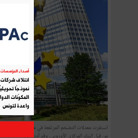
أصداء المؤسسات
06
ائتلاف شركات أ
نموذجًا تحويليً
المكوّنات الدوا
واعدة لتونس
استقرت معدلات التضخم المرتفعة في منطقة اليورو أخيراً ف
من قبل البنك المركزي الأوروبي. وقد أدت دورة التشديد الأ