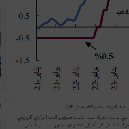
ا
، هيفر أناليتكس، قسم الاقتصاد في QNB
لماضي بوتيرة حذرة، حيث اكتسب مسؤولو البنك المركزي الأوروبي
الثقة في تراجع ضغوط الأسعار. وقد أدى هذا إلى خفض سعر الفائدة على الودائع إلى 2%، وهو مستوى يقع عموماً ضمن