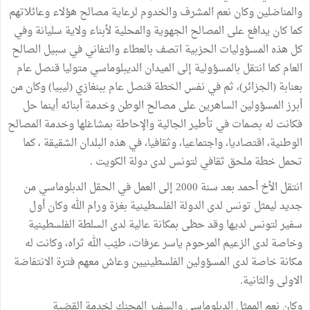
والمناضلين وكان نعم المشرف والخدوم لرعاية مصالح هؤلاء وعائلاتهم
كما كان يدافع على المصالح الجهوية والمحلية لأبناء ولاية سليانة وفي
كل هذه المسؤوليات الحزبية اتصف بالعطاء والتفاني في سبيل الصالح
العام كما انتقل بالمسؤولية إلى الميدان الديبلوماسي متوليا قنصل عام
بعنابة (الجزائر)، ثم في نفس الخطة قنصل عام ببنغازي (ليبيا) وكان من
أبرز المسؤولين الساهرين على مصالح الوطن وخدمة أبنائه أينما حل
فكانت له بصمات في تأطير الجالية والإحاطة بمشاغلها وخدمة المصالح
الوطنية، اقتصاديا، واجتماعيا، وثقافيا، في هذه البلدان الشقيقة ، كما
تحمل خطة ملحق ثقافي لتونس لدى دولة الكويت .
انتقل الأخ أحمد بعد سنة 2000 إلى العمل في الحقل الدبلوماسي من
جديد ليمثل تونس لدى الدولة الفلسطينية بغزة ورام الله وكان أول
سفير لتونس لديها وقد حظى بمكانة عالية لدى السلطة الفلسطينية
وخاصة لدى الزعيم المرحوم ياسر عرفات، طيّب الله ثراه، وكانت له
مكانة خاصة لدى المسؤولين الفلسطينيين وعاش معهم فترة الانتفاضة
الاولى والثانية.
وكان نعم الممثل الدبلوماسي والسفير المحنك لخدمة القضية