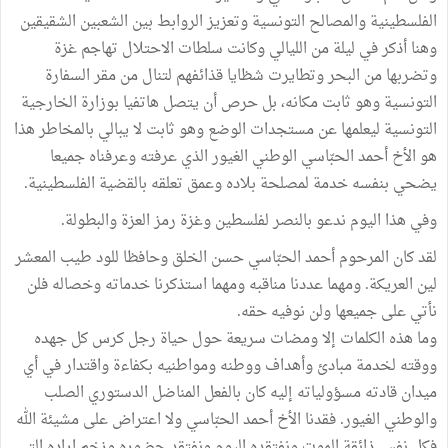
الفلسطينية والمصالح التونسية وتعزيز الروابط بين الشعبين الشقيقين
وهنا أذكر في ليلة من الليالي وكانت سلطات الاحتلال تهاجم غزة
وتضربها من البحر وتطايرت شظايا قذائفهم لتنال من مقر السفارة
التونسية وهو ثابت مكانه، بل حرص أن يتصل هاتفيا بوزارة الخارجية
التونسية ليعلمها عن مستجدات الوضع وهو ثابت لا يبالي بالمخاطر هذا
هو الأخ أحمد الحبّاسي الوطني الغيور الذي عرفته وعرفناه جميعا
يضحي بنفسه خدمة لمصلحة بلاده وعمق تعلقه بالقضية الفلسطينية.
وفي هذا اليوم ندعو بالنصر لفلسطين وغزة رمز العزة والبطولة.
لقد كان المرحوم أحمد الحبّاسي حسن الخلق وحافظا للود طيب المعشر
لين العريكة. ومهما عددنا مناقبه ومهما استذكرنا خدماته وخصاله فلن
نأتي على جميعها ولن نوفيه حقه.
وما هذه الكلمات إلا ومضات سريعة حول حياة رجل كرس كل جهده
ووقته لخدمة مبادئ وأهداف ووطنه ومواطنيه بكفاءة واقتدار في أي
ميدان قادته مسؤولياته إليه كان بالفعل المناضل الدستوري الصلب
والوطني الغيور. فقدنا الأخ أحمد الحبّاسي ولا اعتراض على مشيئة الله
فكل نفس ذائقة الموت ونفتقده اليوم ونفتقد حضوره وزخم اراده التي