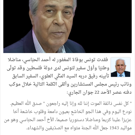
فقدت تونس بوفاة المغفور له أحمد الحبّاسي، مناضلا
وطنيّا وأوّل سفير لتونس لدى دولة فلسطين وقد تولّى
تأبينه رفيق دربه السيد المكّي العلوي، السفير السابق
ونائب رئيس مجلس المستشارين وألقى الكلمة التالية خلال موكب
دفنه عصر الأحد 22 جوان الجاري:
" كل نفس ذائقة الموت إننا لله وإنا إليه راجعون " صدق الله العظيم.
نودع اليوم وفي هذا الجو الخاشع بعيون دامعة وقلوب خاشعة أخا
عزيزا علينا كريما ومناضلا دستوريا صميما، الأخ أحمد الحبّاسي وهو من
مواليد 1943 جعل الله الجنة مثواه مع الصدّيقين والشهداء.