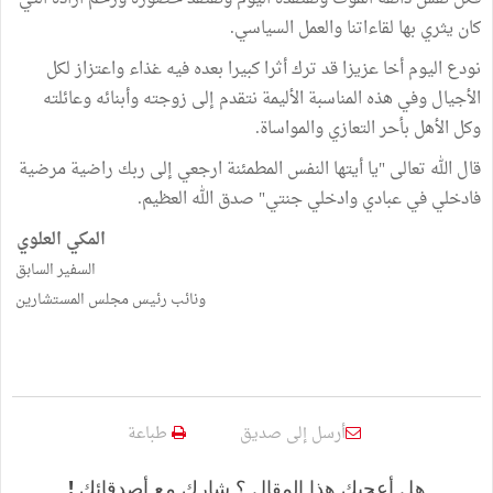
كان يثري بها لقاءاتنا والعمل السياسي.
نودع اليوم أخا عزيزا قد ترك أثرا كبيرا بعده فيه غذاء واعتزاز لكل
الأجيال وفي هذه المناسبة الأليمة نتقدم إلى زوجته وأبنائه وعائلته
وكل الأهل بأحر التعازي والمواساة.
قال الله تعالى "يا أيتها النفس المطمئنة ارجعي إلى ربك راضية مرضية
فادخلي في عبادي وادخلي جنتي" صدق الله العظيم.
المكي العلوي
السفير السابق
ونائب رئيس مجلس المستشارين
أرسل إلى صديق
طباعة
هل أعجبك هذا المقال ؟ شارك مع أصدقائك !