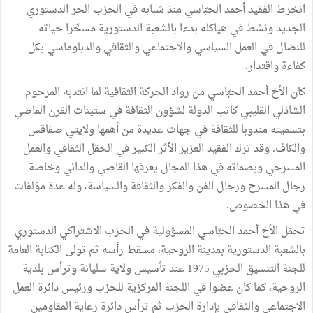
انخرط الفقيد أحمد الحبّاسي منذ شبابه في الحزب الحر الدستوري
الجديد ونشط في هياكله بدءا بالشعبة الدستورية مسخّرا حياته
للنضال في العمل السياسي والاجتماعي والثقافي والدبلوماسي بكل
كفاءة واقتدار.
كان الأخ أحمد الحبّاسي من رواد الحركة الثقافية لما انتدبه المرحوم
الشاذلي القليبي كاتب الدولة لشؤون الثقافة في ستينات القرن الماضي
بتسميته مندوبا للثقافة في جهات عديدة من أهمها ولايتي صفاقس
والكاف. وقد ترك الفقيد العزيز الأثر الكبير في الحقل الثقافي والعمل
المسرحي وبصماته في هذا المجال يعرفها القاصي والداني وخاصة
رجال المسرح ورجال الفن والفكر والثقافة والسياسة، وله عدة مؤلفات
في هذا الخصوص.
تحمّل الأخ أحمد الحبّاسي المسؤولية في الحزب الاشتراكي الدستوري
بالشعبة الدستورية بمدينة الروحية، مسقط رأسه ثم تولى الكتابة العامة
للجنة التنسيق الحزبي 1975 عند تأسيس ولاية سليانة وترأس بلدية
الروحية، كما كان عضوا في اللجنة المركزية للحزب ورئيس دائرة العمل
الاجتماعي والثقافي بإدارة الحزب ثم ترأس دائرة رعاية المقاومين