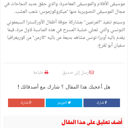
موسيقى الأفلام والموسيقى المعاصرة، والذي حقق عديد النجاحات في
مجال الموسيقى التصويرية منها "ميكروكوزموس: شعب العشب.
وسيتم تنفيذ "المرنمين" بمشاركة جوقة أطفال الأوركسترا السيمفوني
التونسي والتي تعتلي خشبة المسرح في هذه المناسبة لاول مرة، فيما
يقدم باليه أوبرا-تونس مشاهد بديعة من باليه "كارمن" من كوريغرافيا
سفيان أبو لقرع.
أرسل إلى صديق
طباعة
هل أعجبك هذا المقال ؟ شارك مع أصدقائك !
شارك
التويتر
شارك
أضف تعليق على هذا المقال