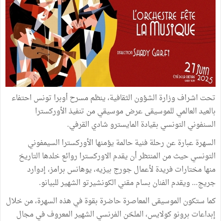
تحت اشراف وزارة الشؤون الثقافية، ينظم مسرح أوبرا تونس احتفاء
بالعيد العالمي للموسيقى عرض موسيقي من تنفيذ الأوركسترا
السنفوني التونسي بقيادة المايسترو شادي القرفي.
السهرة عبارة عن رحلة فنية حالمة يؤمنها الأوركسترا السيمفوني
التونسي حيث من المنتظر أن يقدم الاوركسترا روائع خلدها التاريخ
منها مختارات فريدة لأعمال جورج بيزيه، يوهانس برامز، إدوارد
جريج... ويقدم الفنان بسام مقني الكونشيرتو الشهير للبيانو.
كما ستكون الموسيقى المعاصرة حاضرة بقوة في هذه السهرة، من خلال
إبداعات برونو كولايس، الملحّن الفرنسي الشهير المعروف في مجال