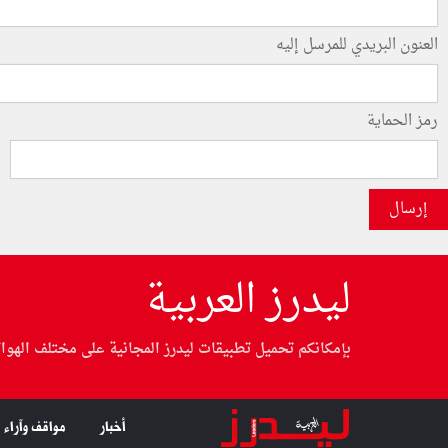
العنون البريدي للمرسل إليه
رمز الحماية
إرسال
ليدرز العربية
بإمكانكم تحميل تطبيقات ليدرز المجانية على مختلف الهوا
أخبار
مواقف وآراء