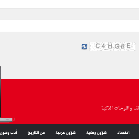
تف واللوحات الذكية
اقتصاد
شؤون وطنية
شؤون عربية
من التاريخ
أدب وفنون