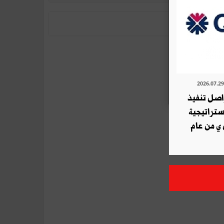
ة QNB تواصل تنفيذ
استراتيجية
 ي من عام