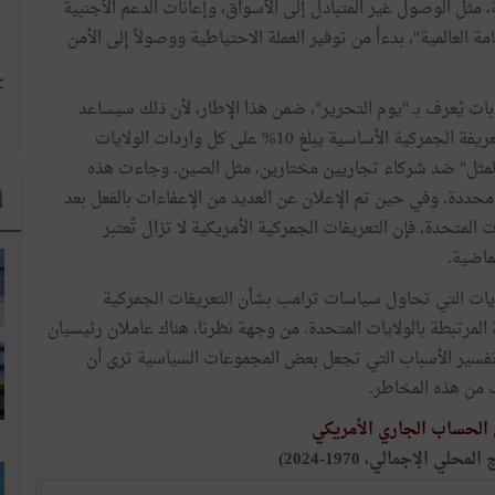
، مثل الوصول غير المتبادل إلى الأسواق، وإعانات الدعم الأجنبية
مة العالمية"، بدءاً من توفير العملة الاحتياطية ووصولاً إلى الأمن
 بات يُعرف بـ "يوم التحرير"، ضمن هذا الإطار، لأن ذلك سيساعد
جزئياً في فهم الأساس المنطقي لسياسة فرض حد أدنى للتعريفة الجمركية الأساسية يبلغ 10% على كل واردات الولايات
المثل" ضد شركاء تجاريين مختارين، مثل الصين. وجاءت هذه
 محددة. وفي حين تم الإعلان عن العديد من الإعفاءات بالفعل بعد
ا
المتحدة، فإن التعريفات الجمركية الأمريكية لا تزال تُعتبر
الماضية.
ديات التي تحاول سياسات ترامب بشأن التعريفات الجمركية
المرتبطة بالولايات المتحدة. من وجهة نظرنا، هناك عاملان رئيسيان
فسير الأسباب التي تجعل بعض المجموعات السياسية ترى أن
 من هذه المخاطر.
 الحساب الجاري الأمريكي
ي الإجمالي، 1970-2024)