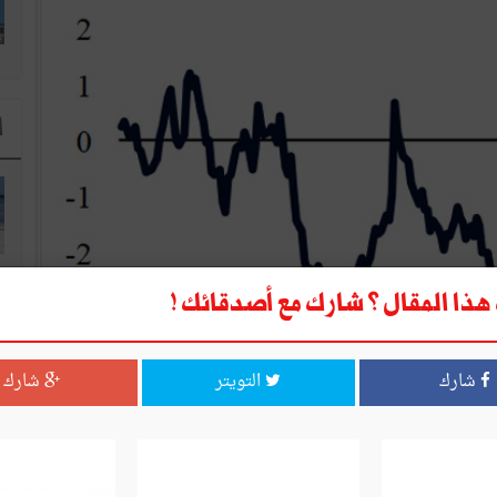
ا
ذا المقال ؟ شارك مع أصدقائك !
شارك
التويتر
شارك