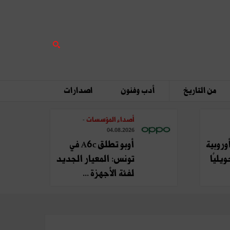
من التاريخ
أدب وفنون
اصدارات
أصداء المؤسسات
-
04.08.2026
وروبية
أوبو تطلق A6c في
يليًا
تونس: المعيار الجديد
لفئة الأجهزة ...