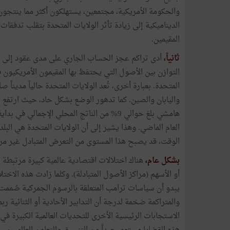
والحكومة الأمريكية، مجتمعين، يستهلكون أكثر مما ينتجون،
الديناميكية إلى زيادة تأثر الولايات المتحدة بتقلب تدفقات
المقيمين.
ثانياً،
أدى تراكم عجز الحساب الجاري على مدى عقود إلى اخ
التوازن بين الأصول التي يحتفظ بها المقيمون الأمريكيون 
المتحدة. بعبارة أخرى، تُعد الولايات المتحدة حالياً مديناً صا
واليابان والصين. كما تدهور الوضع بشكل حاد، حيث ارتفع 
العام الماضي. وهذا يشير إلى أن الولايات المتحدة هي البلد 
الوقت، قد يصبح هذا المستوى من التعرض المتبادل غير مريح
بشكل عام،
هناك اختلالات اقتصادية عالمية كبيرة مرتبطة 
أو الأسهم (مراكز الأصول المتبادلة). وكلما زادت هذه ال
يبدو أن سياسات ترامب المتعلقة بالرسوم الجمركية صُممت لمع
والمتراكمة ضخمة لدرجة أن التدابير الأحادية أو الثنائية ر
الاستجابات الرئيسية الأخرى للتحديات العالمية الكبيرة ف