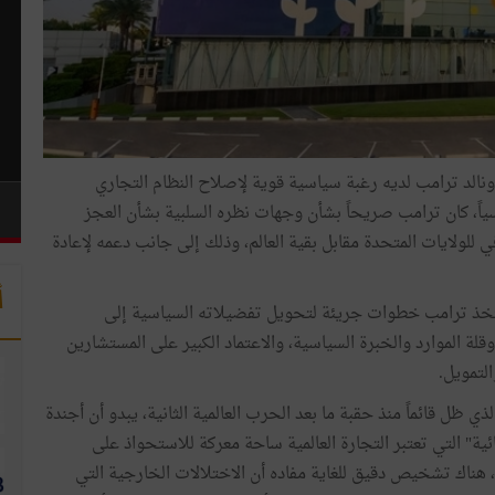
نالد ترامب لديه رغبة سياسية قوية لإصلاح النظام التجاري
ياً، كان ترامب صريحاً بشأن وجهات نظره السلبية بشأن العجز
للولايات المتحدة مقابل بقية العالم، وذلك إلى جانب دعمه لإعادة
أ
فترة ولايته الأولى كرئيس (2017-2021)، لم يتخذ ترامب خطوات جريئة لتحويل تفضيلاته السياسية إلى
وقلة الموارد والخبرة السياسية، والاعتماد الكبير على المستشارين
التمويل.
ي ظل قائماً منذ حقبة ما بعد الحرب العالمية الثانية، يبدو أن أجندة
ارية" أو "الحمائية" التي تعتبر التجارة العالمية ساحة معركة للاستحواذ على
 هناك تشخيص دقيق للغاية مفاده أن الاختلالات الخارجية التي