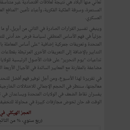
تعاني منها البلاد هي نتيجة لعلاقات اقتصادية غير متناسقة
المستمرة، وسرقة الملكية الفكرية، وأعباء تأمين "المنافع العا
العسكري.
وينبغي تفسير القرارات الصادرة في الثاني من أبريل، أو ما
المتحدة وتعريفات جمركية إضافية "على أساس المعاملة ب
التدابير بالإضافة إلى التعريفات الأخرى المرتبطة بقطاعات
تداعيات "يوم التحرير" على فئات الأصول الرئيسية للولايات 
مضاعفة بالمقارنة مع المعايير السائدة في الأجيال الأربعة 
في تقريرنا لهذا الأسبوع، ومن أجل توفير فهم أفضل للتح
معالجتها، سننظر في الحجم الإجمالي للاختلالات الخارجية 
يفسران نقاط الضعف في الولايات المتحدة ويساعدان في ت
الوقت قد حان لخوض مجازفات كبيرة في محاولة للتخفيف
العجز الهيكلي في
(ربع سنوي، % من الناتج المحل