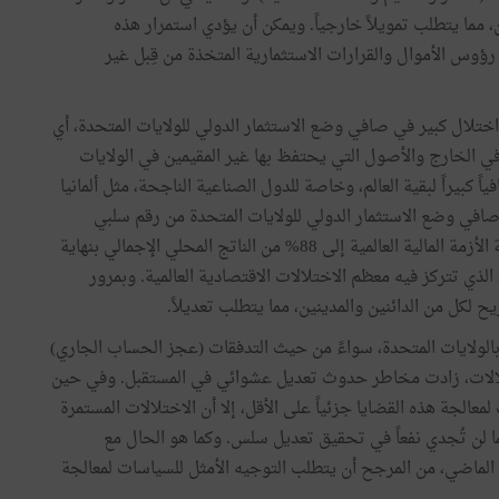
 مما يتطلب تمويلاً خارجياً. ويمكن أن يؤدي استمرار هذه
 رؤوس الأموال والقرارات الاستثمارية المتخذة من قِبل غير
تلال كبير في صافي وضع الاستثمار الدولي للولايات المتحدة، أي
في الخارج والأصول التي يحتفظ بها غير المقيمين في الولايات
فياً كبيراً لبقية العالم، وخاصة للدول الصناعية الناجحة، مثل ألمانيا
صافي وضع الاستثمار الدولي للولايات المتحدة من رقم سلبي
هامشي بلغ حوالي 9% من الناتج المحلي الإجمالي في بداية الأزمة المالية العالمية إلى 88% من الناتج المحلي الإجمالي بنهاية
الذي تتركز فيه معظم الاختلالات الاقتصادية العالمية. وبمرور
 لكل من الدائنين والمدينين، مما يتطلب تعديلاً.
بالولايات المتحدة، سواءً من حيث التدفقات (عجز الحساب الجاري)
اختلالات، زادت مخاطر حدوث تعديل عشوائي في المستقبل. وفي حين
الجة هذه القضايا جزئياً على الأقل، إلا أن الاختلالات المستمرة
بما لن تُجدي نفعاً في تحقيق تعديل سلس. وكما هو الحال مع
ي الماضي، من المرجح أن يتطلب التوجيه الأمثل للسياسات لمعالجة