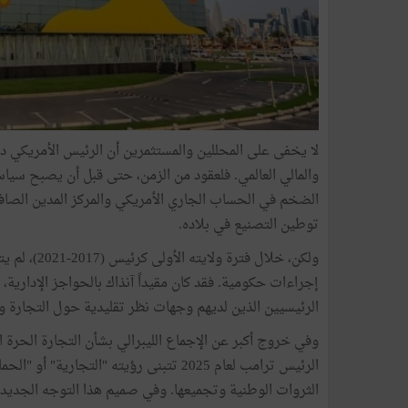
لا يخفى على المحللين والمستثمرين أن الرئيس الأمريكي دو
والمالي العالمي. فلعقود من الزمن، حتى قبل أن يصبح سياس
الضخم في الحساب الجاري الأمريكي والمركز المدين الصافي 
توطين التصنيع في بلاده.
ولكن، خلال 
إجراءات حكومية. فقد كان مقيداً آنذاك بالحواجز الإدارية، 
الرئيسيين الذين لديهم وجهات نظر تقليدية حول التجارة و
وفي خروج أكبر عن الإجماع الليبرالي بشأن التجارة الحرة الذ
الرئيس ترامب لعام 2025 تتبنى رؤيته "التج
الثروات الوطنية وتجميعها. وفي صميم هذا التوجه الجديد،