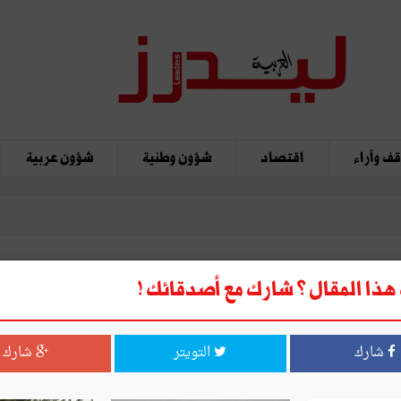
ف وآراء
اقتصاد
شؤون وطنية
شؤون عربية
ذا المقال ؟ شارك مع أصدقائك !
 في مغامرات البحث
شارك
التويتر
شارك