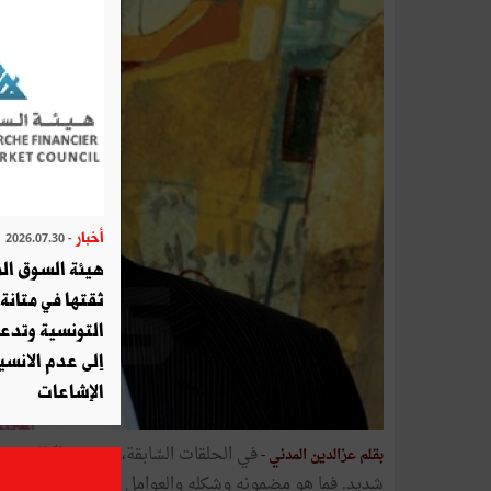
أخبار
- 2026.07.30
هيئة السوق الم
ثقتها في متانة 
التونسية وتدع
إلى عدم الانسيا
الإشاعات
في الحلقات السّابقة، سعيت كلّ السّعي 
بقلم عزالدين المدني -
شديد. فما هو مضمونه وشكله والعوامل التي تجعل منه بح