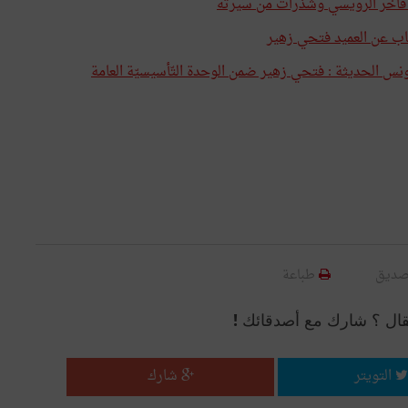
صديق
طباعة
قال ؟ شارك مع أصدقائك !
التويتر
شارك