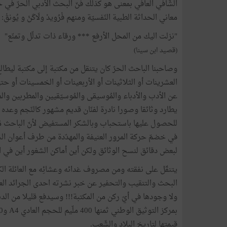
الشّافي العافي بمعنى هو كذلك فنّ البحث الأدبي الحرّ في ح
معاني الحداثة الطبية النّفسيّة ومنهم فْرُويدْ ولَاكَنْ و يُونقْ:
"نزلت اليك من المحل الأرفع *** ورقاء ذات تدلّل وتمنّع"
(قصيد ابن سينا)
وصاحبنا الباحث الحرّ كان يتنقل من مكتبة إلى مكتبة ليطالع
العشرينات أو الثلاثينات أو الأربعينات أو الخمسينات أو 
عن الأدب والأدباء والمُوسيقى والمُوسيّقيين والمطربين و
يطارد وثائقا وصورا نادرة لفنّان قديم مشهور كالنّجم وعده 
للحصول عليها باستحباب وبالشكر المستفيض لأنّ الباحث مُحت
في خضمّ حركة المرور العنيفة والمهدّدة من طرف أعوان الشّ
لبعض دقائق لنسح الوثائق ولكن أين أماكن الشغور أين في ا
يتنقّل على نفقته ومن مصروف غدائه وعشائِه مع العائلة ال
البحث والتنقيب والتحفير عن خبر نشرته احدى الجرائد العتيق
ولا وجودها في أيّ ركن من المكتبة!!! وسيدفع قليلا من الدن
قيمتها لتاريخ البلاد والشّعب.