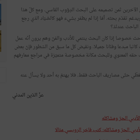
الآخرين ثمن تصميمه على البحث الدِؤوب القاسي. ومع كلّ هذا
ّم تقدّم بحثه. أمّا إذا لم يظفر بشيء فهو كالصّيّاد الذي رجع
ة الباحث عندئذ؟
لباحث خصوصا إذا كان البحث ينتمي للأدب والفنّ وهم يرون أنّه عمل
تبا مبدعا وفنّانا جميلا. ونقيض كل ما سبق من السّطور فإنّ بعض
ث حقه المعنوي وللبحث مكانة مخصوصة متميّزة في مراجع معارفهم
يُغطّي حتّى مصاريف الباحث فقط. فلا يهتمّ به أحد ولا يسأل عنه
عزّ الدّين المدني