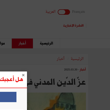
Français
العربية
النشرة الإخبارية
الرئيسية
أخبار
مواق
الرئيسية
أخبار
أخبار
- 2025.03.30
هل أعجبك ه
عزّ الدّين المدني في حديث رمضـان (6): الكاتب الباحث