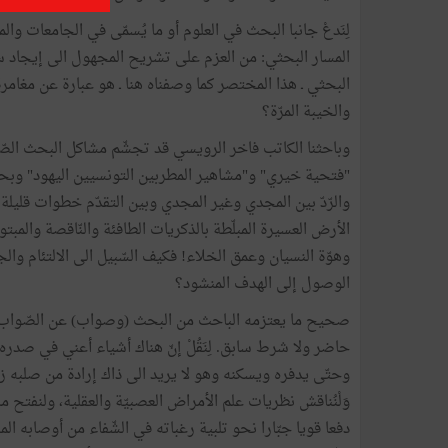
لِنَدعْ جانبا البحث في العلوم أو ما يُسمّى في الجامعات وا
المسار البحثي: من العزم على تشريح المجهول الى إيجاد سبيل 
البحثي ـ هذا المختصر كما وصفناه هنا ـ هو عبارة عن مغامرة فك
والخيبة المرّة؟
وباحثنا الكاتب فاخر الرويسي قد تجشّم مشاكل البحث الص
"فتحية خيري" و"مشاهير المطربين التونسيين اليهود" وبح
والرّدّ بين المجدي وغير المجدي وبين التقدّم خطوات قليلة
الأرض العسيرة المبلّطة بالذكريات الطافئة والنّاقصة والمبتور
وهوّة النسيان وعمق الخلاء! فكيف السّبيل الى الالتئام وال
الوصول إلى الهدف المنشود؟
صحيح ما يعتزمه الباحث من البحث (وصواب) عن الصّواب، 
حاضر ولا شرط سابق. لِنَقُلْ إنّ هناك أشياء أعني في صدره
وحتّى يدفره ويسكنه وهو لا يريد الى ذاك إرادة من صلبه 
وَلْنُناقش نظريات علم الأمراض العصبيّة والعقلية، ولنفتح ما
دفعا قويا جبّارا نحو تلبية رغباته في الشّفاء من أوصابه المزم