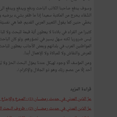
وسوف يدفع صاحبنا الكاتب الباحث ودفع ويدفع ويدفع الى 
الشّقاء يخرج من المكتبة سعيدا إذا ما ظفر بشيء يرضيه ويدع
بخفّي حنين كما يقول التّعبير العربي القديم. فما هي نفسيّ
كثيرا من القراء في بلادنا لا يعطون أيّة قيمة للبحث ولا ل
ليس ضروريا لكنه سهل يسير في تصوّرهم. ولو كان الباحث كا
المواطنين العرب في بلدانهم وبعض الأجانب يعطون للباح
للعرض والنقاش ولا للمبالاة ولا للإهمال أبدا.
ومن المؤسف ألّا وجود لهيكل عندنا يموّل البحث الحرّ ولا 
أحد إلّا من عصم ربّك وهو ذو الجلال والإكرام./.
قراءة المزيد
عزّ الدّين المدني في حديث رمضـــــان (1) : المبدع والإبداع الأدبي الحرّ ومشاكله
عزّ الدّين المدني في حديث رمضـــــان (2) - ظروف البحث الأدبي الحرّ ومشاكله: كتب فاخر الرويسي مثالا