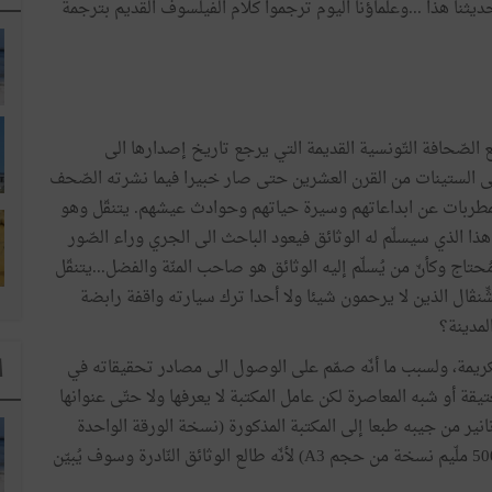
ديثنا هذا ...وعلماؤنا اليوم ترجموا كلام الفيلسوف القديم بترجمة
 الصّحافة التّونسية القديمة التي يرجع تاريخ إصدارها الى
حتى الستينات من القرن العشرين حتى صار خبيرا فيما نشرته الصّحف
المطربات عن ابداعاتهم وسيرة حياتهم وحوادث عيشهم. يتنقّل وهو
هذا الذي سيسلّم له الوثائق فيعود الباحث الى الجري وراء الصّور
اج وكأنّ من يُسلّم إليه الوثائق هو صاحب المنّة والفضل...يتنقّل
ِنڤال الذين لا يرحمون شيئا ولا أحدا ترك سيارته واقفة رابضة
لمدينة؟
كريمة، ولسبب ما أنّه صمّم على الوصول الى مصادر تحقيقاته في
ا
ة أو شبه المعاصرة لكن عامل المكتبة لا يعرفها ولا حتّى عنوانها
انير من جيبه طبعا إلى المكتبة المذكورة (نسخة الورقة الواحدة
بمركز التوثيق الوطني ثمنها 400 ملّيم للحجم العادي A4 و500 ملّيم نسخة من حجم A3) لأنّه طالع الوثائق النّادرة وسوف يُبيّن