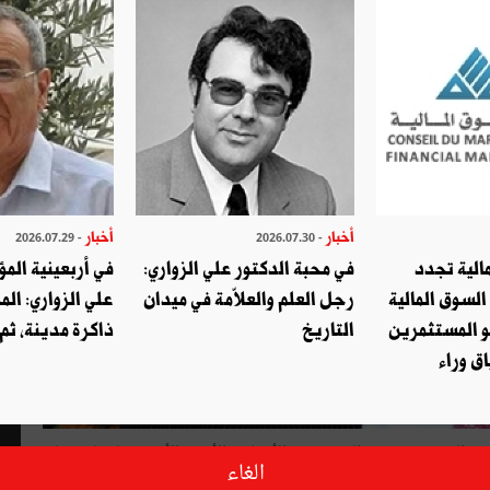
أخبار
أخبار
- 2026.07.29
- 2026.07.30
الية تجدد
في محبة الدكتور علي الزواري:
في أربعينية المؤ
السوق المالية
رجل العلم والعلاّمة في ميدان
علي الزواري: الم
و المستثمرين
التاريخ
ذاكرة مدينة، ثم
ق وراء
في التّعربف بجنس البحث بين الأجناس الأدبيّة الأخرى ولو باختصار
الغاء
ثا حقيقيا من حيث هو جنس أدبيّ إبداعي.