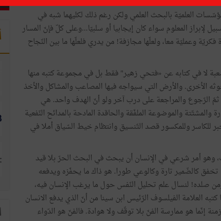
لمؤسّسات العلميّة بالبحث العلمي ولكن رغم ذلك لكليهما شبه في
لإبراز المعلوم سواء كان إيجابيا أو سلبيّا...وعلى كلّ فإنّ المسار
أ
ريّة وعمليّة معا، ولعلّها مجازفة! من يدري فلعلّها ما بين النّجاح
ّعبة لا في كتابه عن «فتحي زهير" فقط بل في مجموعة كتبه منها
وثه الأخرى. والأرض التي سيواجه فيها المصاعب والمشاكل والأخذ
 ثمّ الرّجوع والمراجعة على درب آخر ولو أنّ الهدف واحد. هي
ة والمشتّتة والموضوعة الملفّقة والحاقدة المادحة بالمدائح النّفعية
جبر للكاسر وللمكسور قصد التّنسيق وانتظام خيط السّياق أملا في
وهو أمر شرعي في الإنسان أن يبحث في البحث الحرّ بلا قيد
 تخفق كالضّمير تارة وكالوعي طورا. هو ذاك ما يحفّزه ويدفعه
زمن صلده! لنسال علم تحليل النّفس حول ما يرغب الإنسان فيه،
 كتبه العلامة الفيلسوف الرّئيس ابن سينا من أنّ الذي يدفع الانسان
نة إنّما هو ممارسة الفنّ بلا توقّف ولا هوادة. فالفنّ هو الدّواء
ا