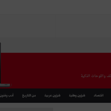
تف واللوحات الذكية
اقتصاد
شؤون وطنية
شؤون عربية
من التاريخ
أدب وفنون