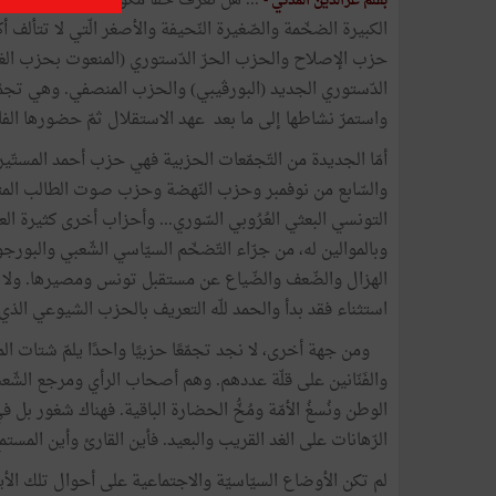
... هل نعرف حقًّا مُكوّنات المجمع التّو
بقلم عزالدين المدني -
الكبيرة الضخّمة والصّغيرة النّحيفة والأصغر الّتي لا تتألف
حزب الإصلاح والحزب الحرّ الدّستوري (المنعوت بحزب الغ
الدّستوري الجديد (البورڨيبي) والحزب المنصفي. وهي تجم
واستمرّ نشاطها إلى ما بعد عهد الاستقلال ثمّ حضورها الفاع
أمّا الجديدة من التّجمّعات الحزبية فهي حزب أحمد المستّير
والسّابع من نوفمبر وحزب النّهضة وحزب صوت الطالب المتمرّ
التونسي البعثي العُرُوبي السّوري... وأحزاب أخرى كثيرة ا
وبالموالين له، من جرّاء التّضخّم السيّاسي الشّعبي والبورجوا
الهزال والضّعف والضّياع عن مستقبل تونس ومصيرها. ولا 
استثناء فقد بدأ والحمد للّه التعريف بالحزب الشيوعي الذي 
ومن جهة أخرى، لا نجد تجمّعًا حزبيًا واحدًا يلمّ شتات المف
والفَنّانين على قلّة عددهم. وهم أصحاب الرأي ومرجع الشّعب
الوطن ونُسغُ الأمّة ومُخُّ الحضارة الباقية. فهناك شغور
الرّهانات على الغد القريب والبعيد. فأين القارئ وأين المستم
لم تكن الأوضاع السيّاسيّة والاجتماعية على أحوال تلك الأيام 