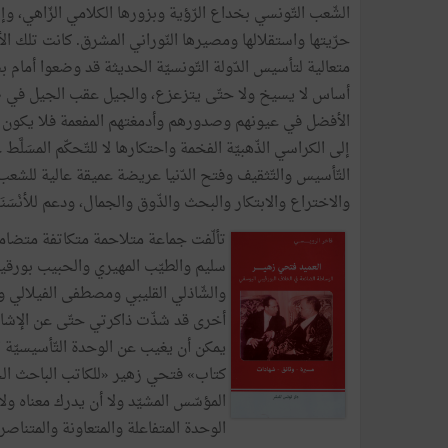
الشّعب التّونسي بخداع الرّؤية وبزورها الكلامي الزّاهي، و
حرّيتها واستقلالها ومصيرها النّوراني المشرق. كانت تلك ا
متعالية لتأسيس الدّولة التّونسيّة الحديثة قد وضعوا أمام
أساس لا يسيخ ولا حتّى يتزعزع، والجيل عقب الجيل في صع
الأفضل في عيونهم وصدورهم وأدمغتهم المفعمة فلا يكون ذل
إلى الكراسي الذّهبيّة الفخمة واحتكارها لا للتّحكّم المسَلَّ
التّأسيس والتّثقيف وفتح الدّنيا عريضة عميقة عالية للشعب،
والاختراع والابتكار والبحث والذّوق والجمال، ودعم للأنْسَنَ
تألّفت جماعة متلاحمة متكاتفة متضام
سليم والطيّب المهيري والحبيب بورقي
والشّاذلي القليبي ومصطفى الفيلالي 
أخرى قد شذّت ذاكرتي حتّى عن الإشارة
يمكن أن يغيب عن الوحدة التّأسيسيّة ال
كتاب» فتحي زهير «للكاتب الباحث الحر
المؤسّس المشيّد ولا أن يدرك معناه و
الوحدة المتفاعلة والمتعاونة والمتناص