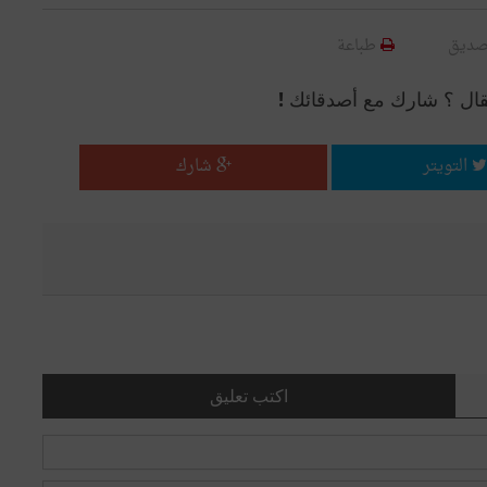
صديق
طباعة
قال ؟ شارك مع أصدقائك !
التويتر
شارك
اكتب تعليق