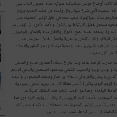
إنّما كانت أوضاع تونس ديناميكيّة متوثّبة غداة حصول البلاد على
ا
لأيّام السّعيدة الّتي شرع فيها رجال ونساء من صلب الحديد بروح
 بصائرهم هدَفًا لحياتهم لا محيد عنه: في خلق تونس الحديثة على
ود مستمرّ بفضل الارتباط بين الدّول والأمم الأخرى بل تونس هي
ك ولا يتحقّق بعشق جمع الأموال والعقارات لا بالتّحايل للوصول
ط على الرّقاب ولكن بالتّحرّر والحرّية والعمل الفاعل الحريص على
 إذ لكلّ فرد تكريم وإسعاد، ومحبة للإندفاع نحو الخلق والإبداع
ة على كلّ صعيد...
نة صارت كوحدة عامة ويدًا بذراع فاعلة: أحمد بن صالح والمنجي
بة والهادي نويرة والحبيب الشطي ومحمود المسعدي والباهي الادغم
وأندري باروش والفرجاني بالحاج بن عمار ومحمّد المصمودي وأسماء
 إليهم اليوم. ولكن لا أنسى مطلقا كان من بينهم فتحي زهير، ولا
عاملة الواعدة. وهذا هو القصد لكتابة هذه الحلقة، تعليقًا على
ّ الموهوب الأستاذ فاخر الرّويسي لا يمكن أن يفهم المرء دور هذا
لا معنى تأسيس تونس الحديثة بعد الاستقلال إلّا بكونه ضمن تلك
ا
رة العاملة في سبيل ازدهار شعب تونس لا غير.