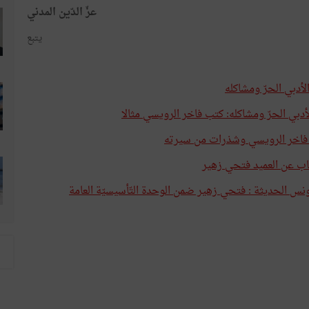
عزّ الدّين المدني
يتبع