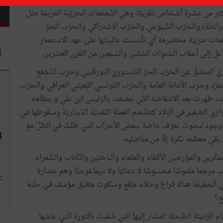
نسي الحديث؟ أقصد بطبيعة الحال التّجمّعات الحزبّية السّياسيّة
 أكثر من عشرة أشخاص تقريبًا، وهي التّجمّعات الحزبّية العريقة مثل
رانطة) والحزب الشّيوعي والحزب الاشتراكي والحزب الحرّ
ّعات حزبيّة مخضرمة أي تأسست غالبيتها على عهد الاستعمار
أ
ل إلى أعقاب السّنوات السّتّين والسّبعين من القرن العشرين.
ي المنشقّ عن الحزب الحرّ الدّستوري البورڤيبي وحزب التّجمّع
د وحزب الأمانة العامة والحزب التّونسي البُعَيْثي العراقي والحزب
لعدد ظهرت بعد الانتفاضة التّي عصفت بالرّئيس ابن علي و بنظامه
زي الصّغير في البلاد كتضّخم العملة النّقديّة الدّيناريّة وسقوطها في
وجود لبحوث تعرّف خاصّة ببعض الأحزاب التي ظلتّ في الظلّ مع
بقي معظمه نكرة إلّا من مناضليه.
كّرين والمؤرخين الأكفاء والعلماء والباحثين والكُتاب والشّعراء
 مرجعا ملموسًا محسوسًا لا دعائيًا ولا ديماغوجيًّا وهم عصارة
 بل في الحقيقة هناك فراغ وخلاء ملقع وسكوت مطبق مؤسف في جلبة
ع؟
الرّديئة الضّحلة المشار إليها التي سُمّيت بالثورة الّتي عاشها