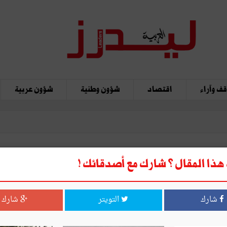
ف وآراء
اقتصاد
شؤون وطنية
شؤون عربية
ذا المقال ؟ شارك مع أصدقائك !
عزّ الدّين المدني في حديث رمضـــــان (5) 
امة
شارك
التويتر
شارك