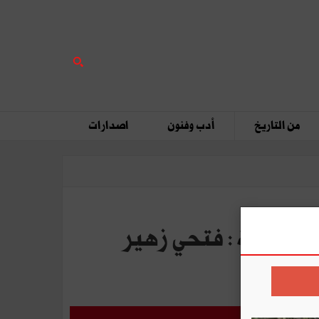
من التاريخ
أدب وفنون
اصدارات
- مؤسّسو دولة تونس الحديثة : فتحي زهير