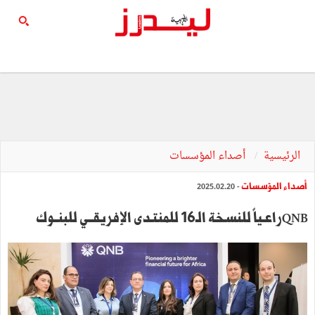
الرئيسية
أصداء المؤسسات
أصداء المؤسسات
- 2025.02.20
QNBراعـياً للنسخة الـ16 للمنتـدى الإفريقــي للبنــوك