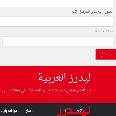
العنون البريدي للمرسل إليه
رمز الحماية
إرسال
ليدرز العربية
بإمكانكم تحميل تطبيقات ليدرز المجانية على مختلف الهوا
أخبار
مواقف وآراء