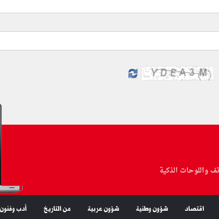
تف واللوحات الذكية
اقتصاد
شؤون وطنية
شؤون عربية
من التاريخ
أدب وفنون