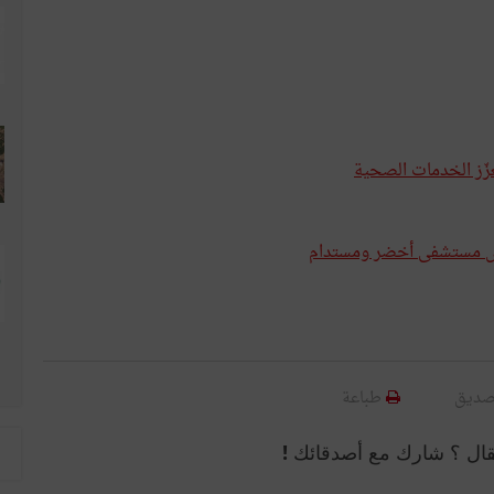
ّز الخدمات الصحية
قس مستشفى أخضر ومستدام
صديق
طباعة
قال ؟ شارك مع أصدقائك !