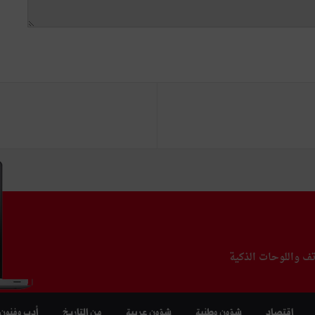
تف واللوحات الذكية
اقتصاد
شؤون وطنية
شؤون عربية
من التاريخ
أدب وفنون