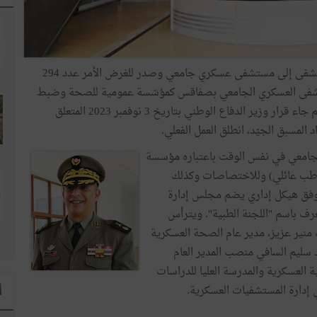
وإثر نجاح هذه المهمّة، قرّر رئيس الجمهورية تحويل المستشفى إلى مستشفى عسكري جامعي وصدر للغرض الأمر عدد 294
 2023 يتعلق بإحداث المستشفى العسكري الجامعي بصفاقس كمؤسّسة عمومية للصحة وضبط
تنظيمه الإداري والمالي وبالمصادقة على هيكله التنظيمي. ثم جاء قرار وزير الدفاع الوطني بتاريخ 3 نوفمبر 2023 المتعلق
لمسبق الجيّد، انطلق العمل الفعلي.
جامعي في نفس الوقت باعتباره مؤسسة
طب عائلي) وللاختصاصات وكذلك
وفق هيكل إداري يضم مجلس إدارة
ُعرف باسم "اللجنة الطبية". ويترأس
ب منير عزيز، مدير عام الصحة العسكرية
يد سليم السافي منصب المدير العام
 العسكرية والمدرسة العليا للدراسات
 إدارة المستشفيات العسكرية.
ا