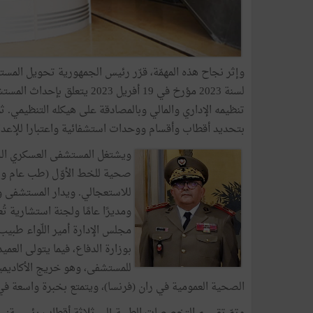
لسنة 2023 مؤرخ في 19 أفريل
بتحديد أقطاب وأقسام ووحدات استشفائية واعتبارا للإعداد ا
ويشتغل المستشفى العسكري ال
صحية للخط الأوّل (طب عام و
للاستعجالي. ويدار المستشفى 
ومديرًا عامًا ولجنة استشارية ت
مجلس الإدارة أمير اللّواء طبي
بوزارة الدفاع، فيما يتولى العم
للمستشفى، وهو خريج الأكاديمية
الصحية العمومية في ران (فرنسا)، ويتمتع بخبرة واسعة في