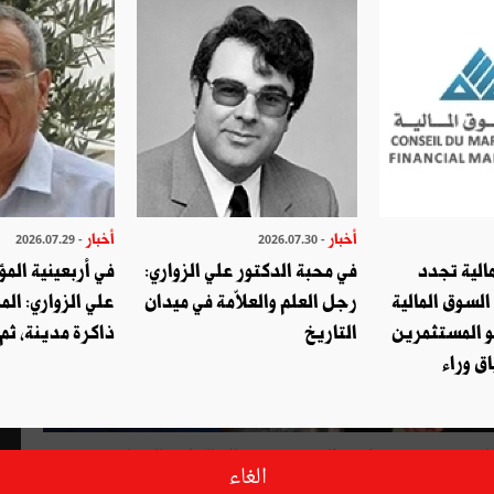
أخبار
أخبار
- 2026.07.29
- 2026.07.30
الية تجدد
في محبة الدكتور علي الزواري:
في أربعينية المؤ
السوق المالية
رجل العلم والعلاّمة في ميدان
علي الزواري: الم
و المستثمرين
التاريخ
ذاكرة مدينة، ثم
ق وراء
بدأ العمل في المستشفى في شهر ديسمبر 2020 بتعليمات رئاسية في خضمّ جائحة الكوفيد-19، وذلك للعناية بالمصابين
الغاء
 يكن من السهل انجاز هذه المهمّة ورفع تحدياتها خاصة عندما