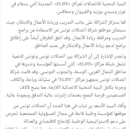
البنية التحتية للاتصالات لمراكز «ELIFE» الجديدة التي ستقام في
توزر وسيدي بوزيد والقيروان وصفاقس.
كما ستركز الشراكة على جانب التدريب وريادة الأعمال والابتكار، حيث
سيتمكن موظفو شركة اتصالات تونس من الاستفادة من برامج
التدريب ومرافقة ريادة الأعمال. وقد اتفق الطرفان أيضاً على إطلاق
برامج لدعم ريادة الأعمال والابتكار في عديد المناطق.
وتجدر الإشارة إلى أنّ الشراكة بين اتصالات تونس وتونس للتنمية
تشمل شبكة مراكز «ELIFE» التي أسستها المؤسسة وتديرها في
مناطق الشمال الغربي، الوسط، والجنوب التونسي. وقد قامت شركة
اتصالات تونس بتجهيز مراكز "ELIFE" في سليانة، وباجة، والكاف،
وجربة بكامل البنية التحتية الاتصالية اللازمة، مما يتيح لآلاف
المستفيدين فرصة التمتع بخدمات إنترنت عالية التدفق وبجودة عالية.
وأفاد السيد الأسعد بن ذياب في هذا الصدد أن اتصالات تونس من
موقعها كمؤسسة وطنية فاعلة في مجال المسؤولية المجتمعية تحرص
على دعم الاستراتيجية الوطنية للإدماج الاقتصادي والعدالة