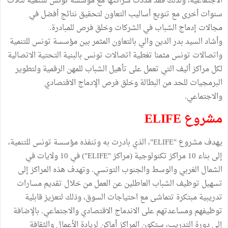
الاجتماعية، ولذلك فقد مددت شراكتها مع مؤسسة تونس للتنمية لثلاث
سنوات أخرى مع تنويع أساليب التعاون لتحقيق نتائج أفضل في
مجالات إدماج الشباب في الشركات وخلق فرص للمبادرة.
وأشاد السيد بدر الدين والي بالتعاون المثمر بين مؤسسة تونس للتنمية
واتصالات تونس مثمنا تغطية اتصالات تونس بالبنية التحتية الاتصالية
لكل مراكز أليف التي تعمل على تأهيل الشباب للمهن الرقمية ولتطوير
البرمجيات للحد من البطالة وخلق فرص الإدماج الاقتصادي
والاجتماعي.
مشروع ELIFE
يهدف مشروع "ELIFE"، الذي بادرت به وتنفذه مؤسسة تونس للتنمية،
إلى بناء 10 مراكز تكنولوجية (مراكز "ELIFE") في 10 ولايات في
الشمال الغربي والوسط والجنوب التونسي. وتهدف هذه المراكز إلى
تسهيل توظيف الشباب العاطلين عن العمل من خلال تقديم مسارات
تدريبية مبتكرة تتماشى مع احتياجات السوق، وذلك لتعزيز قابلية
توظيفهم ومساعدتهم على الاندماج الاقتصادي والاجتماعي. بالإضافة
إلى دورة التدريب، ستكون المراكز أماكن لريادة الأعمال والثقافة