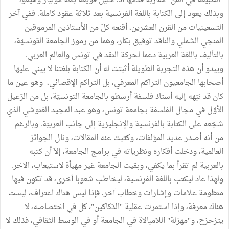
"الطبيعة في الفن" مقاربة قدّمها أد. خليل قويعة بلغة موليار وهيغو،
وبذلك يعود إلى الكتابة باللغة الفرنسية بعد ثلاثة عقود كاملة. ففي آخر
التسعينيات من القرن العشرين، أقنعه كلّ من الأستاذين المرموقين
المنجي الشملي والناقد توفيق بكار، وهما من رموز الجامعة التّونسيّة،
بالتأليف باللغة العربية دعما لحركة النقد في تونس والعالم العربي.
ويبدو أن هذه التجربة الطويلة أثبتت له أن الكتابة بلغتنا لا يبني عليها
أصحابها الجامعيون التراكم المعرفي، بل التراكم الإقصائي، وهو عين ما
كان قد نبّهه إليه أستاذ فلسفة أرسطو بالجامعة التونسيّة، بل من الرّعيل
الأوّل في مجال الفلسفة بجامعة تونس، وهو عبد المجيد الغنوشي الذي
شجّعه على الكتابة بالفرنسية والإنجليزية إلى جانب العربيّة. وبالرغم
من أنه أصدر عديد المؤلفات، وكتبت عنه المقالات، ونال الجوائز
العالمية، ودخلت أفكاره ونظرياته في برامج الجامعة، إلاّ أن كتبه
بالعربية لم تقرأ بما يكفي، وبقيت الجامعة غير مهيأة لاستيعاب، الآخر.
ولهذا عاد ليكتب باللغة الفرنسية، ليخاطب شعوبا أخرى، قد تكون فيها
منظومة علامات وإشارات وخطاب آخر. فإذا ليس هناك اعتراف، ليست
هناك معرفة، وإذا استمرت عقلية "الدّكاكين"، كل في اختصاصه، لا
يتزحزح، و"مهزلة" اللامبالاة في الجامعة أو في الوسط الثقافي، فذلك لا