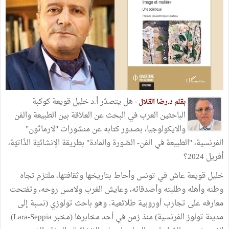
هل يتصدّر أ.د خليل قويعة كوكبة
بقلم د.رضا القلال -
الباحثين العرب في البحث عن العلاقة بين الطبيعة والفن
والايكولوجيا، بصدور كتابه عن منشورات "لارماتّون"
الفرنسية، "الطبيعة في الفن- الصّورة والمادة" بطريقة الإنشائيّة الذّاتيّة،
أفريل 2024؟
خليل قويعة عاش في تونس وأحاط بتاريخها وثقافتها، ملتزم تجاه
وطنه وأهله وطلبته وأصدقائه، وعايش الغرب ولامس روحه، وتفتحت
معارفه على تجارب أوروبية طلائعية. وهو باحث تولوزي (نسبة إلى
مدينة تولوز الفرنسية) منذ زمن في أحد مخابرها (مخبر Lara-Seppia)