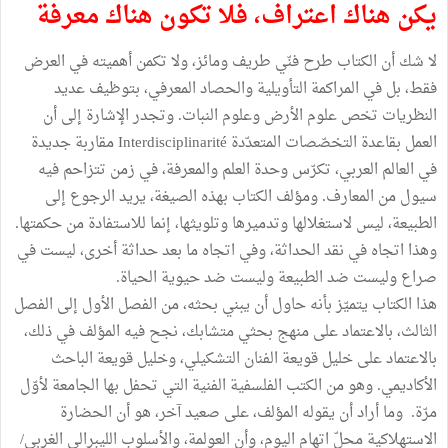
يكن هناك اعتراف، فلا تكون هناك معرفة
لا شك أن الكتاب طرح فنّي طريف ومائز، ولا تكمن أهميته في العرض
فقط، بل في المراكمة التأويلية والحصاد المعرفي، بتوظيف عديد
النظريات تخص علوم الأرض وعلوم النبات. وتجدر الإشارة إلى أن
العمل بقاعدة التخصّصات المتعدّدة Interdisciplinarité مقاربة جديدة
في العالم العربي، تكرّس وحدة العلم والمعرفة، في زمن تتزاحم فيه
سيول من المعارف. ومؤلف الكتاب بهذه الصيغة، يريد الرجوع إلى
الطبيعة، ليس لاستغلالها وتدميرها وتلويثها، إنما للاستفادة من حكمتها.
وهذا اتجاه في نقد الحداثة، وفي اتجاه ما بعد حداثة أخرى، ليست في
صراع وليست ضد الطبيعة وليست ضد حيوية الحياة.
هذا الكتاب يتميّز بأنه حاول أن يبني بحثه، من الفصل الأول إلى الفصل
الثالث، بالاعتماد على منهج بحثي متشابك، نجح فيه المؤلف في ذلك،
بالاعتماد على خليل قويعة الفنان التشكيلي، وخليل قويعة الباحث
الأكاديمي. وهو من الكتب الفلسفية الفنية التي تحفل بها الجامعة لأوّل
مرّة. وما أراد أن يقوله المؤلف، على صعيد آخر، هو أن الحضارة
الاستهلاكية محلّ اتهام اليوم، وأن العولمة، والأسلوب الليبرالي الغربي/