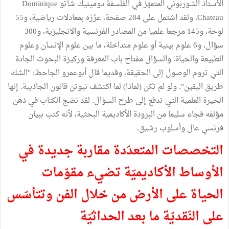
الأستاذ السّوربوني المتميّز في الفلسفة دومينيك شاتو Dominique
Chateau، ولقد اشتمل على 284 صفحة، عزّزه بمعادلات رياضية، و55
لوحة، و145 مرجعا علميا من المصادر الفرنسية والانجليزية، و300
سؤال، و6 علوم بينية أو علوم متداخلة، ما بين علوم الإنسان وعلوم
الطبيعة والحياة. والسؤال مفتاح باب المعرفة وركيزة البحوث الجادة
التي تروم الوصول إلى الحقيقة، وقديما قال أبوعمرو الجاحظ: "الشك
طريق اليقين". ولو لم تكن (لماذا) لما اكتشف نيوتن قانون الجاذبية. إنها
الحيرة العلمية التي تدفع إلى طرح السؤال. لقد نضج الكتاب في ذهن
مؤلفه فجاء سليما من البرودة الأكاديمية البحثية، لأنه كتب ببيان
فرنسي عال وأسلوب رشيق.
التخصصات المتعدّدة مقاربة جديدة في
الأوساط الأكاديميّة تضيء مقوّمات
الحياة على الأرض من خلال الفن وتتأسّس
على النّقديّة ما بعد الحداثيّة