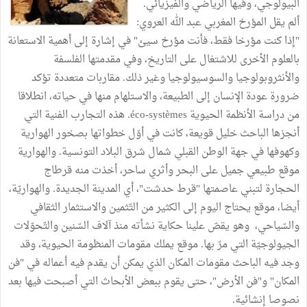
البيولوجي، وفيها الرياضي والفيزيائي.
ألم يقل المؤرخ المغربي عبد الله العروي:
"إذا كنت مؤرخا فقط، فأنت مؤرخ سيئ" في إشارة إلى أهمية الاستعانة
بالعلوم الأخرى للاشتغال على التاريخ، وفي مقدمتها الفلسفة
والأنثروبولوجيا والسوسيولوجيا وغير ذلك. مقاربات متعددة تؤكد
ضرورة عودة الإنسان إلى الطبيعة، والاستلهام منها في حياته، انطلاقا
من دراسة الأنظمة الحيوية éco-systèmes. هذه التجارب الفنية التي
أنجزها الباحث خليل قويعة، كانت في أوّل خطواتها بصخور الهوارية
وكهوفها في جهة الوطن القبلي شمال شرق البلاد التونسية. والهوارية
موقع طبيعي جميل على البحر وأثري ساحر، أخذت منه قرطاج
الحجارة لتبني عاصمتها "قرط حدشت"، أي المدينة الجديدة. والهواريّة،
أيضا، موقع يحتاج اليوم إلى الكثير من التّثمين والاستثمار الثقافي
والسّياحي، وهو يقصّ علينا حكاية نشأته منذ آلاف السّنين والتّحوّلات
الجيولوجيّة التي مرّ بها. موقع يملك مقومات المنظومة الحيوية، وقد
وجد فيه الباحث مقومات المكان الذي يمكن أن يقدم فيه أعماله في "فن
المكان" و"فن الأرض"، حتى يقوم ببعض الأبحاث التي أصبحت فيها بعد
نصوصا إنشائية.