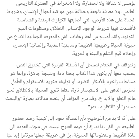
يؤسس لا لثقافة ولا لحضارة، ولا الانخراط في المعترك التاريخي
العالمي. ولا معرفة ناجعة وخلاّقة دون مواكبة أحوال الإنسان، وشروط
الحياة على هذه الأرض، التي أصابتها الكوارث البيئيّة والسّياسية
فأفسدت فيها شروط الوجود الإنساني الخلاّق، ومنظومات القيم
الكونيّة. ولقد أصبح من أهمّ رهانات الفن والمعرفة الجماليّة الدّفاع عن
حيويّة الحياة وطبيعيّة الطبيعة ومديـنيّة المدينة وإنسانيّة الإنسان،
وإعلاء قيم السّلم والبيئة والحرية.
ونتوقف في الختام لنسجّل أن الأسئلة الغزيرة التي تخترق النص،
يصعب معها أن يكون هذا الكتاب بحثا تاما، ونتيجة جاهزة، وإنما هو
مساحات زاخرة بالأفكار النّضرة، أو توليفة فكرية للاستقراء والتأمل
تحرّض الذهن على الاستبصار تارة، مثلما تغري المخيلة بالانطلاق نحو
عالم الخلق والابداع، وقد درج المؤلف أن يختم مقالاته بعبارة "والبحث
مستمر" أو "النّظر مستمر"...
على أنّه لا بدّ من التّوضيح بأن المسألة تعود إلى كيفيّة رصد حضور
الطبيعة في الفن، ذاته. إذ أنّ قيمة الطرح ليست في مجرّد العودة الى
مادّة الطّبيعة ومنظوماتها الحيويّة، بل في طريقة جعلها مرتكزا إبداعيّا