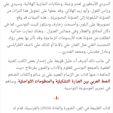
السردي الأسطوري لعنتر وعبلة، وحكايات الجازية الهلالية، وسيدي علي
وراس الغول، وأبو زيد الهلالي. وقد عملوا على تحويل هذا التراث من
المدوّنة الشّفويّة إلى المدوّنة التصويريّة... هذه التيمات قد وقع
تصويرها على البلور، وأصبحت زخارف وديكور للبيت التونسي، كما في
دكّان الحلاق والعطار وفي مجالس العدول... وهناك تجارب حداثية
انطلقت من مدوّنة هذه الأرسومات الزجاجيّة وقد تأثر بها بعض روّاد
التّحديث الفنّي مثل الفنان علي بالآغا أو كذلك علي ناصف الطرابلسي
وعادل مقديش، ومحمد الفندري....
الى جانب ذلك أشرف أ.د خليل قويعة على إصدار بعض الكتب الفنية
العلمية بالمجمع التونسي للعلوم والآداب والفنون بقرطاج «بيت
الحكمة»، منها كتاب عن الرّسام العميد علي بن سالم والكتاب الضخم
الخط العربي بين العبارة التشكيليّة والمنظومات التّواصليّة
، وساهم
في تحرير الموسوعة التونسية.
-1-
كتاب الطبيعة في الفن- الصّورة والمادّة (2024) بالفرنسيّة، قدّم له