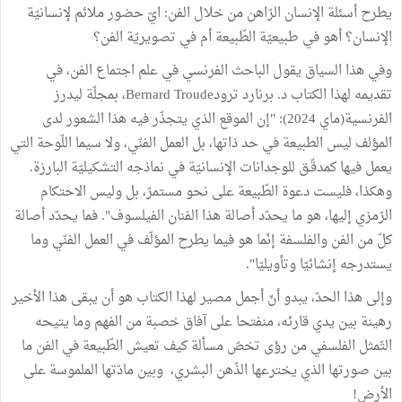
يطرح أسئلة الإنسان الرّاهن من خلال الفن: ايّ حضور ملائم لإنسانيّة
الإنسان؟ أهو في طبيعيّة الطّبيعة أم في تصويريّة الفن؟
وفي هذا السياق يقول الباحث الفرنسي في علم اجتماع الفن، في
تقديمه لهذا الكتاب د. برنارد ترودBernard Troude، بمجلّة ليدرز
الفرنسية(ماي 2024): "إن الموقع الذي يتجذّر فيه هذا الشعور لدى
المؤلف ليس الطبيعة في حد ذاتها، بل العمل الفنّي، ولا سيما اللّوحة التي
يعمل فيها كمدقّـق للوجدانات الإنسانيّة في نماذجه التشكيليّة البارزة.
وهكذا، فليست دعوة الطّبيعة على نحو مستمرّ، بل وليس الاحتكام
الرّمزي إليها، هو ما يحدّد أصالة هذا الفنان الفيلسوف". فما يحدّد أصالة
كلّ من الفن والفلسفة إنّما هو فيما يطرح المؤلّف في العمل الفنّي وما
يستدرجه إنشائيّا وتأويليّا".
وإلى هذا الحدّ، يبدو أنّ أجمل مصير لهذا الكتاب هو أن يبقى هذا الأخير
رهينة بين يدي قارئه، منفتحا على آفاق خصبة من الفهم وما يتيحه
التّمثل الفلسفي من رؤى تخصّ مسألة كيف تعيش الطّبيعة في الفن ما
بين صورتها الذي يخترعها الذّهن البشري، وبين مادّتها الملموسة على
الأرض!