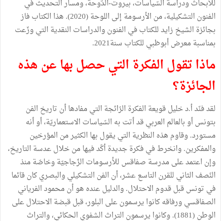
للأبحاث ودراسة السّياسات، بيروت-الدّوحة، ومسار التحديث في
الفنون التشكيلية، من الأرسومة إلى اللوحة (2020). هذا الكتاب فاز
بجائزة الشيخ زايد للكتاب في الفنون والدراسات النقدية التي وزّعت
بمناسبة معرض أبوظبي للكتاب سنة2021.
ماذا تقول الفكرة التي حصل بها عن هذه
الجائزة؟
لقد فنّد أ.د خليل قويعة الفكرة الرّائجة التي مفادها أن تاريخ الفن
بتونس أو بالعالم العربي قد أتت به السّياسات الاستعماريّة، أو أنه
مستورد. وقاوم هذه النظرية التي يقول بها الكثير من المؤرخين
والمفكرين. وانخرط في فكرة جديدة أكّد فيها من خلال عدسة التاريخ،
وإن اعتمد على مدرسة صفاقس للأرسومات الزّجاجيّة وخاصّة منذ
النّصف الثاني للقرن التاسع عشر، أن الفن التشكيلي والبصري كان قائما
في تونس قبل قدوم الاحتلال. والدليل عنده هو أن محمود الفرياني
الصفاقسي ورفاقه كانوا يرسمون على البلور، قبل قبضة الاحتلال على
الوطن (1881). وكانوا يرسمون التراث الشفوي الحكائي، والتراث