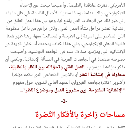
الأمريكي، دمّرت علاقتنا بالطبيعة. وأصبحنا نبحث عن الإحياء
الايكولوجي، والاستدامة، وماذا سنترك للأجيال القادمة، في ظل ما يقع
إلى غير ذلك من الرهانات التي يلمّح لها. وهو في هذا العمل انطلق من
إنشائية تفسّر مراحل نشأة العمل الفني، ولكن تراهن من داخل منظومة
الفن المعاصر على العودة إلى الطبيعة والمصالحة معها، وهنا ظهر شيئا
فشيئا الرهان الإيكولوجي. وفي هذا الكتاب يتحدث أد. خليل قويعة عن
الإنشائية التي يدرّسها منذ 25 سنة في الجامعة التونسية، وأصبحت
نصوصه معتمدة في الجامعات العربية في المسألة الإنشائية. ويكفي أن
نذكر بمؤلفه الموسوم بـ
العمل الفنّي وتحوّلاته بين النّظر والنظريّة،
محاولة في إنشائيّة النّظر
أو بالدّرس الافتتاحي الذي قدّمه مؤخّرا
(أكتوبر 2024) بجامعة القيروان، المعهد العالي للفنون، حول مفهوم
"الإنشائيّة المفتوحة، بين مشروع العمل وموضوع النّظر"...
-2-
مساحات زاخرة بالأفكار النّضرة