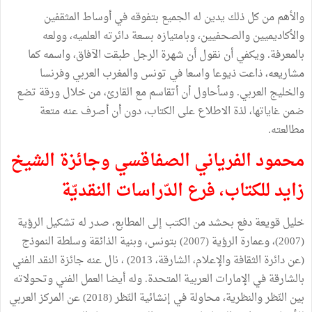
والأهم من كل ذلك يدين له الجميع بتفوقه في أوساط المثقفين
والأكاديميين والصحفيين، وبامتيازه بسعة دائرته العلميه، وولعه
بالمعرفة. ويكفي أن نقول أن شهرة الرجل طبقت الآفاق، واسمه كما
مشاريعه، ذاعت ذيوعا واسعا في تونس والمغرب العربي وفرنسا
والخليج العربي. وسأحاول أن أتقاسم مع القارئ، من خلال ورقة تضع
ضمن غاياتها، لذة الاطلاع على الكتاب، دون أن أصرف عنه متعة
مطالعته.
محمود الفرياني الصفاقسي وجائزة الشيخ
زايد للكتاب، فرع الدّراسات النقديّة
خليل قويعة دفع بحشد من الكتب إلى المطابع، صدر له تشكيل الرؤية
(2007)، وعمارة الرؤية (2007) بتونس، وبنية الذائقة وسلطة النموذج
(عن دائرة الثقافة والإعلام، الشارقة، 2013) ، نال عنه جائزة النقد الفني
بالشارقة في الإمارات العربية المتحدة. وله أيضا العمل الفني وتحولاته
بين النّظر والنظرية، محاولة في إنشائية النّظر (2018) عن المركز العربي