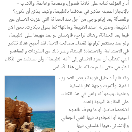
أدار المؤلف كتابه على ثلاثة فصول، ومقدمة وخاتمة. والكتاب –
بالإيجاز المفيد- تفكير في علاقتنا بالطبيعة، وكيف يمكن أن تكون؟
وللمسألة بعد إيكولوجي من أجل نقد الحداثة التي غرّبت الانسان عن
الطبيعة، وصيّرته "سيّد الطبيعة ومالكها" كما يقول ديكارت. نحن الآن
فيما بعد الحداثة، وهناك تراجع، فالإنسان لم يعد مهيمنا على الطبيعة،
ولم يعد يستثمر ثراوتها لقضاء مصالحه الآنية. لقد أصبح هناك تفكير
في الاستدامة، والاستعادة البيئيّة، وغير ذلك من المفردات والمفاهيم
التي تتطلّب أن يعود الانسان إلى "أمّه الطبيعة"، وأن يستفيد من الذّكاء
الطبيعي حتى يقيم حياته على هذا الأساس.
وقد قام أ.د خليل قويعة ببعض التجارب
الفنية، وأثمرت وجهة نظر فلسفية
وعلمية. ويبدو أنه راهن في هذا الكتاب
على المقاربة البينيّة (تعدد
الاختصاصات)، أو ما يعرف بالعلوم
البينية أو المجاورة، فيها الفني الجمالي
والإنشائي، فيها الفلسفي، فيها