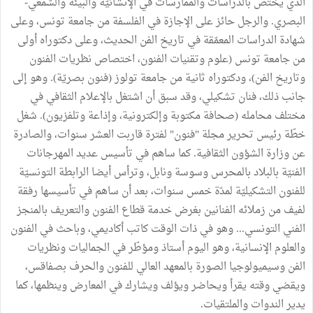
الذي يختص بالدّراسات والممارسات في الإنشائيّة والبيئة والسّمعي-
البصري. والرجل حائز على الإجازة في الفلسفة من جامعة تونس، وعلى
شهادة الدراسات المعمّقة في تاريخ الفن الحديث، وعلى دكتوراه أولى
من جامعة تونس (علوم وتقنيات الفنون، اختصاص نظريات الفنون
وتاريخ الفن)، ودكتوراه ثانية من جامعة تولوز (فنون بصريّة). وهو إلى
جانب ذلك، فنان تشكيلي، وقد سبق أن اشتغل بالإعلام الثقافي في
مختلف محامله (صحافة مكتوبة وإلكترونية، وإذاعة وتلفزيون). شغل
خطّة رئيس تحرير مجلة "فنون" لفترة قاربت العشر سنوات، والصادرة
عن وزارة الشؤون الثقافية. كما ساهم في تأسيس عديد المهرجانات
الفنيّة بالبلاد بالمحرس وسوسة ونابل، وترأس أيضا الرابطة التونسيّة
للفنون التشكيليّة لمدّة خمس سنوات، بعد أن ساهم في تأسيسها رفقة
لفيف من زملائه الفنانين بغرض خدمة قطاع الفنون والتعريف بالمنجز
الفني التونسي... وهو في ذات الوقت كاتب أكاديمي، وباحث في الفنون
والعلوم الإنسانية، وهو اليوم أستاذ ومؤطّر في الجماليات ونظريات
الفن وسيميولوجيا الصورة بالمعهد العالي للفنون والحرف بصفاقس،
ويقضي وقته يقرأ ويحاضر ويؤلف ويشارك في المعارض وينظمها، كما
يدير الندوات والملتقيات.