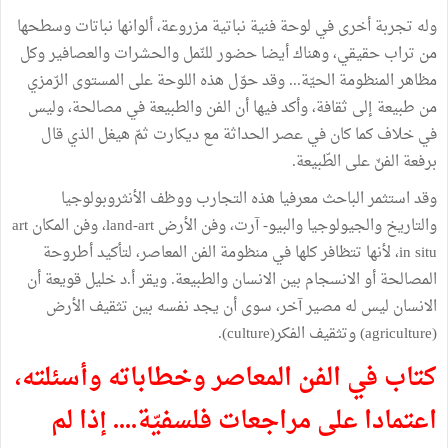
وله تجربة أخرى في لوحة فنية نباتية مزروعة، ألوانها نباتات وسطحها
من تراب حقيقي، وهناك أيضا حضور للنّمل والحشرات والعصافير وكل
مظاهر المنظومة الحيّة... وقد حوّل هذه اللوحة على المستوى الرّمزي
من طبيعة إلى ثقافة، وأكد فيها أن الفن والطبيعة في مصالحة، وليس
في خلاف كما كان في عصر الحداثة مع ديكارت ثمّ هيغل الذي قال
برفعة الفنّ على الطّبيعة.
وقد استثمر الباحث معرفيا هذه التجارب ووظف الأنثروبولوجيا
والتاريخ والجيولوجيا والبيو- آرت، وفن الأرض land-art، وفن المكان art
in situ، لأنها تتظافر كلها في منظومة الفن المعاصر، لتأكيد أطروحة
المصالحة أو الانسجام بين الانسان والطبيعة. ويقر أ.د خليل قويعة أن
الانسان ليس له مصير آخر، سوى أن يجد نفسه بين تثقيف الأرض
(agriculture) وتثقيف الفكر(culture).
كتاب في الفن المعاصر وخطاباته وأسئلته،
اعتمادا على مراجعات فلسفيّة.... إذا لم