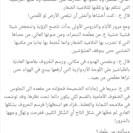
التي تتكلم بها وتلقّنها للتّلاميذ الصّغار.
قال ع. : كنت أخشاها وأتمنّى أن تبلعني الأرض لو كلّمتني!
ومع مرور الأيّام والدّروس الأولى بدأت تتّضح الرّؤية وتنخفض شيئا
فشيئا خشية ع. من معلّمته السّمراء، ومن صوتها العالي، من عصاها
التي لا تضرب بها التلاميذ الصّغار وانما تُخبّط بها جانبا من مكتبها
الخشبي حتى يتوقف المشوّشين.
قال ع.: وعلمتني الهدوء في مكاني، ورسم الحُروف بقامتها العاديّة
بالطّباشير على اللّوحة الأردوازية التي أرفعها بيديّ في الهواء حتى
تراها معلّمتي من بعيد...
كان ع. سريعا في إجاباته الصّحيحة فحوّلته من مقعده الى الجلوس
في الصّفوف الأماميّة بالقسم لكي يكون دائما تحت نظرها، وقد توسّمت
في ملامحه النّجابة والفطنة...فزاد هو استظهارا فرسم الحروف بشكلها
العادي ثم خطّها في شكل التّاج أي الشّكل الكبير، ففرحت وتهلّل وجهها
بالسّرور!
وسألته: من علّمك؟