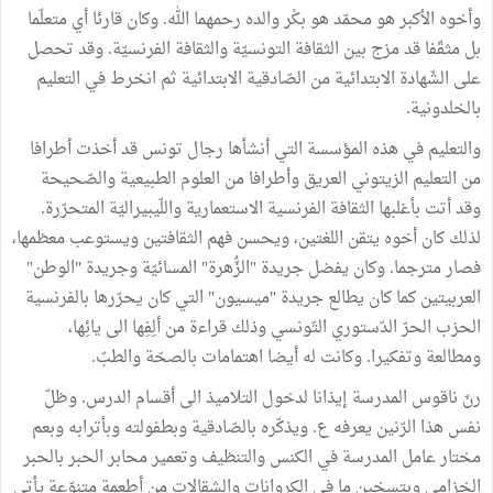
وأخوه الأكبر هو محمّد هو بكْر والده رحمهما الله. وكان قارئا أي متعلّما
بل مثقّفا قد مزج بين الثقافة التونسيّة والثقافة الفرنسيّة. وقد تحصل
على الشّهادة الابتدائية من الصّادقية الابتدائية ثم انخرط في التعليم
بالخلدونية.
والتعليم في هذه المؤسسة التي أنشأها رجال تونس قد أخذت أطرافا
من التعليم الزيتوني العريق وأطرافا من العلوم الطبيعية والصّحيحة
وقد أتت بأغلبها الثقافة الفرنسية الاستعمارية واللّيبيراليّة المتحرّرة.
لذلك كان أخوه يتقن اللغتين، ويحسن فهم الثقافتين ويستوعب معظمها،
فصار مترجما. وكان يفضل جريدة "الزُّهرة" المسائيّة وجريدة "الوطن"
العربيتين كما كان يطالع جريدة "ميسيون" التي كان يحرّرها بالفرنسية
الحزب الحرّ الدّستوري التّونسي وذلك قراءة من ألِفِها الى يائِها،
ومطالعة وتفكيرا. وكانت له أيضا اهتمامات بالصحّة والطبّ.
رنّ ناقوس المدرسة إيذانا لدخول التلاميذ الى أقسام الدرس. وظلّ
نفس هذا الرّنين يعرفه ع. ويذكّره بالصّادقية وبطفولته وبأترابه وبعم
مختار عامل المدرسة في الكنس والتنظيف وتعمير محابر الحبر بالحبر
الخزامي وبتسخين ما في الكروانات والشقالات من أطعمة متنوّعة يأتي