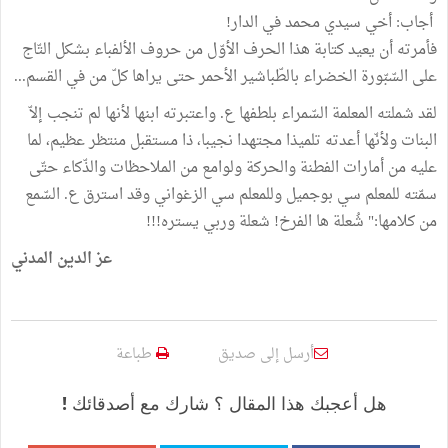
أجاب: أخي سيدي محمد في الدار!
فأمرته أن يعيد كتابة هذا الحرف الأوّل من حروف الألفباء بشكل التّاج
على السّبّورة الخضراء بالطّباشير الأحمر حتى يراها كلّ من في القسم...
لقد شملته المعلمة السّمراء بلطفها ع. واعتبرته ابنها لأنها لم تنجب إلاّ
البنات ولأنّها أعدته تلميذا مجتهدا نجيبا، ذا مستقبل منتظر عظيم، لما
عليه من أمارات الفطنة والحركة ولوامع من الملاحظات والذّكاء حتّى
سمّته للمعلم سي بوجميل وللمعلم سي الزغواني وقد استرق ع. السّمع
من كلامها:" شُعلة ها الفرخ! شعلة وربي يستره!!!
عز الدين المدني
أرسل إلى صديق
طباعة
هل أعجبك هذا المقال ؟ شارك مع أصدقائك !