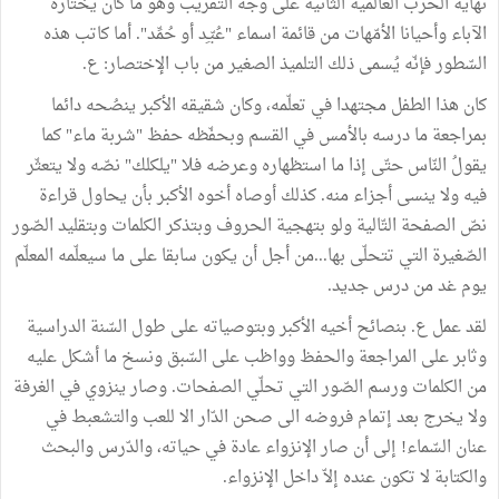
نهاية الحرب العالمية الثّانية على وجه التقريب وهو ما كان يختاره
الآباء وأحيانا الأمّهات من قائمة اسماء "عُبّـِد أو حُمِّد". أما كاتب هذه
السّطور فإنّه يُسمى ذلك التلميذ الصغير من باب الإختصار: ع.
كان هذا الطفل مجتهدا في تعلّمه، وكان شقيقه الأكبر ينصُحه دائما
بمراجعة ما درسه بالأمس في القسم وبحفّظه حفظ "شربة ماء" كما
يقولُ النّاس حتّى إذا ما استظهاره وعرضه فلا "يلكلك" نصّه ولا يتعثّر
فيه ولا ينسى أجزاء منه. كذلك أوصاه أخوه الأكبر بأن يحاول قراءة
نصّ الصفحة التّالية ولو بتهجية الحروف وبتذكر الكلمات وبتقليد الصّور
الصّغيرة التي تتحلّى بها...من أجل أن يكون سابقا على ما سيعلّمه المعلّم
يوم غد من درس جديد.
لقد عمل ع. بنصائح أخيه الأكبر وبتوصياته على طول السّنة الدراسية
وثابر على المراجعة والحفظ وواظب على السّبق ونسخ ما أشكل عليه
من الكلمات ورسم الصّور التي تحلّي الصفحات. وصار ينزوي في الغرفة
ولا يخرج بعد إتمام فروضه الى صحن الدّار الا للعب والتشعبط في
عنان السّماء! إلى أن صار الإنزواء عادة في حياته، والدّرس والبحث
والكتابة لا تكون عنده إلاّ داخل الإنزواء.