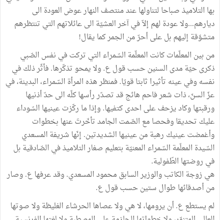
بها التلاميذ صباحا لتناولها عند منتصف النهار عوض العودة الى
ديارهم...ولا عودة لهم إلاّ في آخر العشيّة الى عائلاتهم التي تنتظرهم
متشوّقة إليهم بل على أحرّ من الجمر كما يقال!
من بين المعلّمات كانت المعلّمة السّمراء التي تركت في نفس الصّبي
ذكرى حيّة مدى السنين حسب قول ع. ولا يمحو تذكّرها. فأثّر ذلك في
نفسه وفي عينه تأثيرا ثابتا قويّا. فمنظر هذه المرأة السّمراء، البدينة، في
عزّ السنّ، ذات شعر فاحم هائج قد تصدّر رأسها كلّه الى حدّ أذنيها
ورقبتها وكاد يزحف على احدى كتفيها. وإذا ما ركّزت عينيها السّوداء
عليك تحديقا وفحصا مع الصّمت الجامد تأخّرتَ عنها بخطوات
وأغمضت عينيك رهبة من عينيها الشديدتين. إنّها شريفة المسعدي
السّيدة المعلّمة السّمراء المعنيّة بتعليم صغار التلاميذ في الصّادقية بل
في روضتها الطّفولية.
هي زوجة الكاتب والوزير السابق محمود المسعدي. وقد عرفها ع. وصار
من أصدقائها طوال ستين حسب قول ع.
لم يستطع ع. أن يرومها، لا هي ولا عصاها الحرشاء الغليظة ولا صوتها
العالي المتنمّر، ولا خطواتها الحازمة على المصطبة ولا لغتها الفرنسية