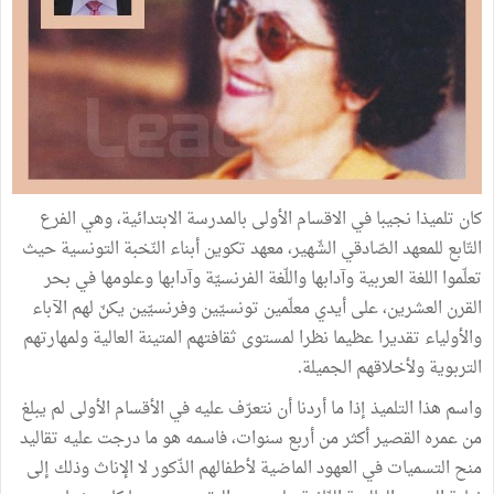
كان تلميذا نجيبا في الاقسام الأولى بالمدرسة الابتدائية، وهي الفرع
التّابع للمعهد الصّادقي الشّهير، معهد تكوين أبناء النّخبة التونسية حيث
تعلّموا اللغة العربية وآدابها واللّغة الفرنسيّة وآدابها وعلومها في بحر
القرن العشرين، على أيدي معلّمين تونسيّين وفرنسيّين يكنّ لهم الآباء
والأولياء تقديرا عظيما نظرا لمستوى ثقافتهم المتينة العالية ولمهارتهم
التربوية ولأخلاقهم الجميلة.
واسم هذا التلميذ إذا ما أردنا أن نتعرّف عليه في الأقسام الأولى لم يبلغ
من عمره القصير أكثر من أربع سنوات، فاسمه هو ما درجت عليه تقاليد
منح التسميات في العهود الماضية لأطفالهم الذّكور لا الإناث وذلك إلى